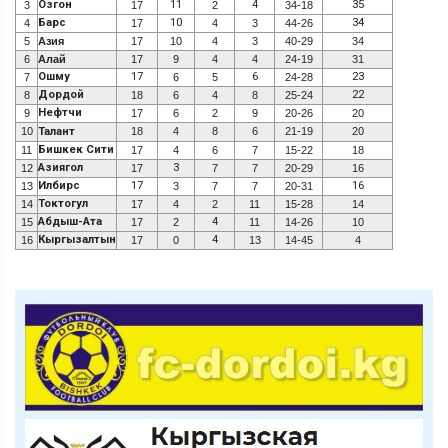
Озгон
11
4
35
3
17
2
34-18
Барс
10
34
4
17
4
3
44-26
5
Азия
17
10
4
3
40-29
34
6
Алай
17
9
4
4
24-19
31
Ошму
17
6
23
7
6
5
24-28
Дордой
22
8
18
6
4
8
25-24
Нефтчи
9
17
6
2
9
20-26
20
10
Талант
18
4
8
6
21-19
20
Бишкек Сити
11
17
4
6
7
15-22
18
Азиягол
3
12
17
7
7
20-29
16
Илбирс
17
16
13
3
7
7
20-31
Токтогул
14
17
4
2
11
15-28
14
Абдыш-Ата
4
15
17
2
11
14-26
10
Кыргызалтын
4
16
17
0
13
14-45
4