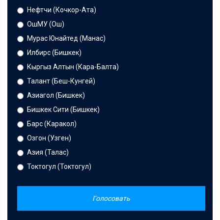
Нефтчи (Кочкор-Ата)
ОшМУ (Ош)
Мурас Юнайтед (Манас)
Илбирс (Бишкек)
Кыргыз Алтын (Кара-Балта)
Талант (Беш-Кунгей)
Азиагол (Бишкек)
Бишкек Сити (Бишкек)
Барс (Каракол)
Озгон (Узген)
Азия (Талас)
Токтогул (Токтогул)
Голосовать