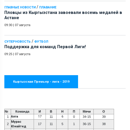
/
ГЛАВНЫЕ НОВОСТИ
ПЛАВАНИЕ
Пловцы из Кыргызстана завоевали восемь медалей в
Астане
09:30
|
07 августа
/
СУПЕРНОВОСТЬ
ФУТБОЛ
Поддержка для команд Первой Лиги!
09:25
|
07 августа
Кыргызская Премьер - лига - 2019
№
Команда
И
В
Н
П
Мячи
О
Алга
17
6
1
11
0
34-15
39
Мурас
2
17
11
5
1
36-15
38
Юнайтед