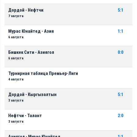
Дордой - Нефтчи
5:1
7 августа
Мурас Юнайтед - Азия
1:1
6 августа
Бишкек Сити - Азиягол
0:0
6 августа
Турнирная таблица Премьер-Лиги
4 августа
Дордой - Кыргызалтын
5:1
3 августа
Нефтчи - Талант
2:0
3 августа
Азиягол - Мурас Юнайтед
1:1