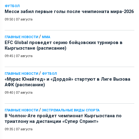
ФУТБОЛ
Месси забил первые голы после чемпионата мира-2026
09:50
|
07 августа
/
ГЛАВНЫЕ НОВОСТИ
ММА
EFC Global проведет серию бойцовских турниров в
Кыргызстане (расписание)
09:45
|
07 августа
/
ГЛАВНЫЕ НОВОСТИ
ФУТБОЛ
«Мурас Юнайтед» и «Дордой» стартуют в Лиге Вызова
АФК (расписание)
09:40
|
07 августа
/
ГЛАВНЫЕ НОВОСТИ
ЭКСТРЕМАЛЬНЫЕ ВИДЫ СПОРТА
В Чолпон-Ате пройдет чемпионат Кыргызстана по
триатлону на дистанции «Супер Спринт»
09:35
|
07 августа