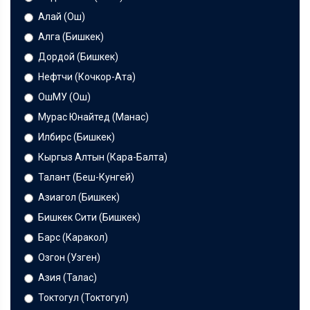
Алай (Ош)
Алга (Бишкек)
Дордой (Бишкек)
Нефтчи (Кочкор-Ата)
ОшМУ (Ош)
Мурас Юнайтед (Манас)
Илбирс (Бишкек)
Кыргыз Алтын (Кара-Балта)
Талант (Беш-Кунгей)
Азиагол (Бишкек)
Бишкек Сити (Бишкек)
Барс (Каракол)
Озгон (Узген)
Азия (Талас)
Токтогул (Токтогул)