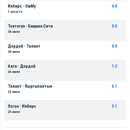
Илбирс - ОшМу
4:0
1 августа
Токтогул - Бишкек Сити
0:0
30 июля
Дордой - Талант
0:0
30 июля
Алга - Дордой
1:2
26 июля
Талант - Кыргызалтын
6:1
25 июля
Озгон - Илбирс
5:1
25 июля