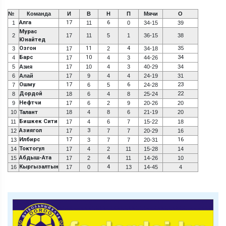
№
Команда
И
В
Н
П
Мячи
О
Алга
17
6
1
11
0
34-15
39
Мурас
2
17
11
5
1
36-15
38
Юнайтед
Озгон
11
4
35
3
17
2
34-18
Барс
10
34
4
17
4
3
44-26
5
Азия
17
10
4
3
40-29
34
6
Алай
17
9
4
4
24-19
31
Ошму
17
6
23
7
6
5
24-28
Дордой
22
8
18
6
4
8
25-24
Нефтчи
9
17
6
2
9
20-26
20
10
Талант
18
4
8
6
21-19
20
Бишкек Сити
11
17
4
6
7
15-22
18
Азиягол
3
12
17
7
7
20-29
16
Илбирс
17
16
13
3
7
7
20-31
Токтогул
14
17
4
2
11
15-28
14
Абдыш-Ата
4
15
17
2
11
14-26
10
Кыргызалтын
4
16
17
0
13
14-45
4