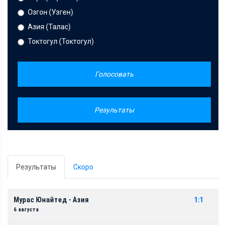
Озгон (Узген)
Азия (Талас)
Токтогул (Токтогул)
Голосовать
Результаты
Результаты
Скоро
Мурас Юнайтед - Азия
1:1
6 августа