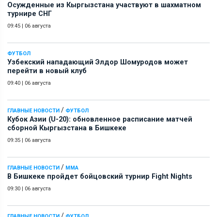
Осужденные из Кыргызстана участвуют в шахматном
турнире СНГ
09:45
|
06 августа
ФУТБОЛ
Узбекский нападающий Элдор Шомуродов может
перейти в новый клуб
09:40
|
06 августа
/
ГЛАВНЫЕ НОВОСТИ
ФУТБОЛ
Кубок Азии (U-20): обновленное расписание матчей
сборной Кыргызстана в Бишкеке
09:35
|
06 августа
/
ГЛАВНЫЕ НОВОСТИ
ММА
В Бишкеке пройдет бойцовский турнир Fight Nights
09:30
|
06 августа
/
ГЛАВНЫЕ НОВОСТИ
ФУТБОЛ