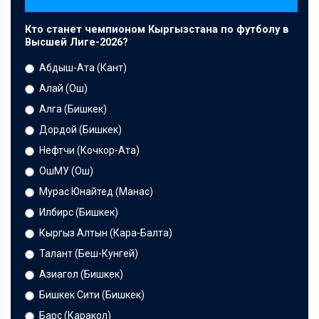
Кто станет чемпионом Кыргызстана по футболу в
Высшей Лиге-2026?
Абдыш-Ата (Кант)
Алай (Ош)
Алга (Бишкек)
Дордой (Бишкек)
Нефтчи (Кочкор-Ата)
ОшМУ (Ош)
Мурас Юнайтед (Манас)
Илбирс (Бишкек)
Кыргыз Алтын (Кара-Балта)
Талант (Беш-Кунгей)
Азиагол (Бишкек)
Бишкек Сити (Бишкек)
Барс (Каракол)