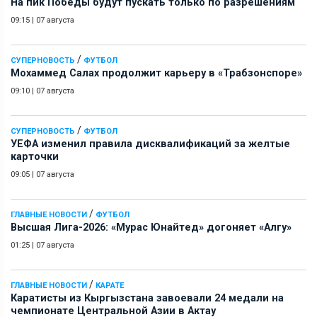
На пик Победы будут пускать только по разрешениям
09:15
|
07 августа
/
СУПЕРНОВОСТЬ
ФУТБОЛ
Мохаммед Салах продолжит карьеру в «Трабзонспоре»
09:10
|
07 августа
/
СУПЕРНОВОСТЬ
ФУТБОЛ
УЕФА изменил правила дисквалификаций за желтые
карточки
09:05
|
07 августа
/
ГЛАВНЫЕ НОВОСТИ
ФУТБОЛ
Высшая Лига-2026: «Мурас Юнайтед» догоняет «Алгу»
01:25
|
07 августа
/
ГЛАВНЫЕ НОВОСТИ
КАРАТЕ
Каратисты из Кыргызстана завоевали 24 медали на
чемпионате Центральной Азии в Актау