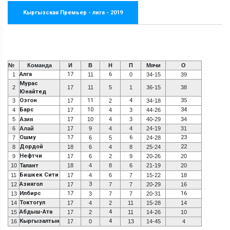
Кыргызская Премьер - лига - 2019
№
Команда
И
В
Н
П
Мячи
О
Алга
17
6
1
11
0
34-15
39
Мурас
2
17
11
5
1
36-15
38
Юнайтед
Озгон
11
4
35
3
17
2
34-18
Барс
10
34
4
17
4
3
44-26
5
Азия
17
10
4
3
40-29
34
6
Алай
17
9
4
4
24-19
31
Ошму
17
6
23
7
6
5
24-28
Дордой
22
8
18
6
4
8
25-24
Нефтчи
9
17
6
2
9
20-26
20
10
Талант
18
4
8
6
21-19
20
Бишкек Сити
11
17
4
6
7
15-22
18
Азиягол
3
12
17
7
7
20-29
16
Илбирс
17
16
13
3
7
7
20-31
Токтогул
14
17
4
2
11
15-28
14
Абдыш-Ата
4
15
17
2
11
14-26
10
Кыргызалтын
4
16
17
0
13
14-45
4