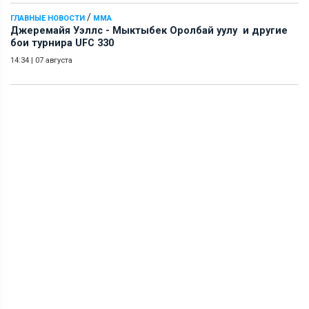
/
ГЛАВНЫЕ НОВОСТИ
ММА
Джеремайя Уэллс - Мыктыбек Оролбай уулу и другие
бои турнира UFC 330
14:34
|
07 августа