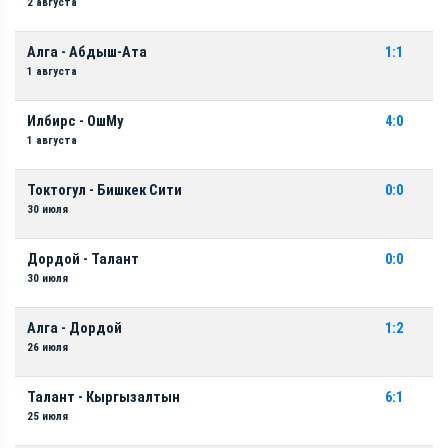
2 августа
Алга - Абдыш-Ата
1:1
1 августа
Илбирс - ОшМу
4:0
1 августа
Токтогул - Бишкек Сити
0:0
30 июля
Дордой - Талант
0:0
30 июля
Алга - Дордой
1:2
26 июля
Талант - Кыргызалтын
6:1
25 июля