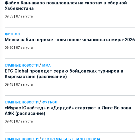
Фабио Каннаваро пожаловался на «крота» в сборной
Узбекистана
09:55
|
07 августа
ФУТБОЛ
Месси забил первые голы после чемпионата мира-2026
09:50
|
07 августа
/
ГЛАВНЫЕ НОВОСТИ
ММА
EFC Global проведет серию бойцовских турниров в
Кыргызстане (расписание)
09:45
|
07 августа
/
ГЛАВНЫЕ НОВОСТИ
ФУТБОЛ
«Мурас Юнайтед» и «Дордой» стартуют в Лиге Вызова
АФК (расписание)
09:40
|
07 августа
/
ГЛАВНЫЕ НОВОСТИ
ЭКСТРЕМАЛЬНЫЕ ВИДЫ СПОРТА