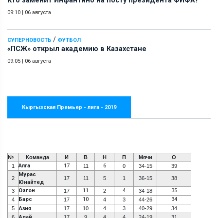
Кто заменит Инфантино на посту президента ФИФА?
09:10
|
06 августа
/
СУПЕРНОВОСТЬ
ФУТБОЛ
«ПСЖ» открыл академию в Казахстане
09:05
|
06 августа
Кыргызская Премьер - лига - 2019
№
Команда
И
В
Н
П
Мячи
О
Алга
17
6
1
11
0
34-15
39
Мурас
2
17
11
5
1
36-15
38
Юнайтед
Озгон
11
4
35
3
17
2
34-18
Барс
10
34
4
17
4
3
44-26
5
Азия
17
10
4
3
40-29
34
6
Алай
17
9
4
4
24-19
31