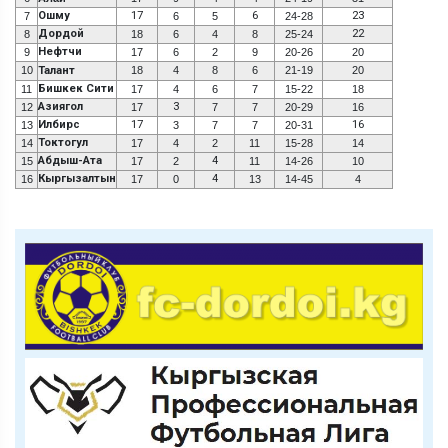
Ошму
17
6
23
7
6
5
24-28
Дордой
22
8
18
6
4
8
25-24
Нефтчи
9
17
6
2
9
20-26
20
10
Талант
18
4
8
6
21-19
20
Бишкек Сити
11
17
4
6
7
15-22
18
Азиягол
3
12
17
7
7
20-29
16
Илбирс
17
16
13
3
7
7
20-31
Токтогул
14
17
4
2
11
15-28
14
Абдыш-Ата
4
15
17
2
11
14-26
10
Кыргызалтын
4
16
17
0
13
14-45
4