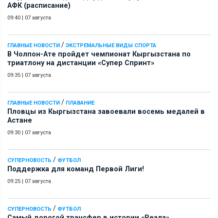
АФК (расписание)
09:40
|
07 августа
/
ГЛАВНЫЕ НОВОСТИ
ЭКСТРЕМАЛЬНЫЕ ВИДЫ СПОРТА
В Чолпон-Ате пройдет чемпионат Кыргызстана по
триатлону на дистанции «Супер Спринт»
09:35
|
07 августа
/
ГЛАВНЫЕ НОВОСТИ
ПЛАВАНИЕ
Пловцы из Кыргызстана завоевали восемь медалей в
Астане
09:30
|
07 августа
/
СУПЕРНОВОСТЬ
ФУТБОЛ
Поддержка для команд Первой Лиги!
09:25
|
07 августа
/
СУПЕРНОВОСТЬ
ФУТБОЛ
Самый дорогой трансфер в истории «Реала»