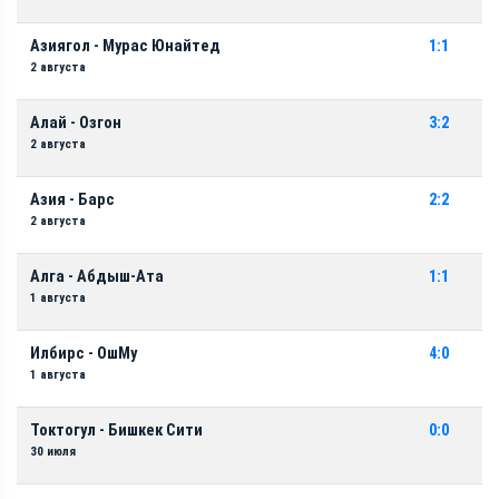
Азиягол - Мурас Юнайтед
1:1
2 августа
Алай - Озгон
3:2
2 августа
Азия - Барс
2:2
2 августа
Алга - Абдыш-Ата
1:1
1 августа
Илбирс - ОшМу
4:0
1 августа
Токтогул - Бишкек Сити
0:0
30 июля