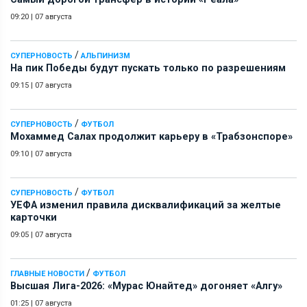
09:20
|
07 августа
/
СУПЕРНОВОСТЬ
АЛЬПИНИЗМ
На пик Победы будут пускать только по разрешениям
09:15
|
07 августа
/
СУПЕРНОВОСТЬ
ФУТБОЛ
Мохаммед Салах продолжит карьеру в «Трабзонспоре»
09:10
|
07 августа
/
СУПЕРНОВОСТЬ
ФУТБОЛ
УЕФА изменил правила дисквалификаций за желтые
карточки
09:05
|
07 августа
/
ГЛАВНЫЕ НОВОСТИ
ФУТБОЛ
Высшая Лига-2026: «Мурас Юнайтед» догоняет «Алгу»
01:25
|
07 августа