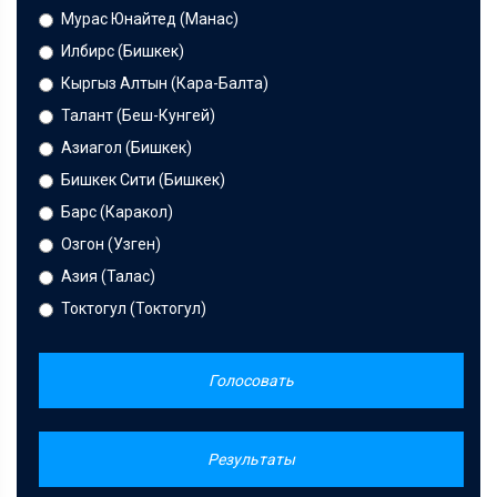
Мурас Юнайтед (Манас)
Илбирс (Бишкек)
Кыргыз Алтын (Кара-Балта)
Талант (Беш-Кунгей)
Азиагол (Бишкек)
Бишкек Сити (Бишкек)
Барс (Каракол)
Озгон (Узген)
Азия (Талас)
Токтогул (Токтогул)
Голосовать
Результаты