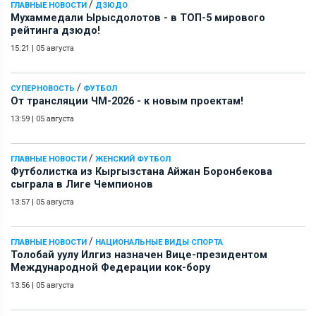
/
ГЛАВНЫЕ НОВОСТИ
ДЗЮДО
Мухаммедали Ырысдолотов - в ТОП-5 мирового
рейтинга дзюдо!
15:21
|
05 августа
/
СУПЕРНОВОСТЬ
ФУТБОЛ
От трансляции ЧМ-2026 - к новым проектам!
13:59
|
05 августа
/
ГЛАВНЫЕ НОВОСТИ
ЖЕНСКИЙ ФУТБОЛ
Футболистка из Кыргызстана Айжан Боронбекова
сыграла в Лиге Чемпионов
13:57
|
05 августа
/
ГЛАВНЫЕ НОВОСТИ
НАЦИОНАЛЬНЫЕ ВИДЫ СПОРТА
Толобай уулу Илгиз назначен Вице-президентом
Международной Федерации кок-бору
13:56
|
05 августа