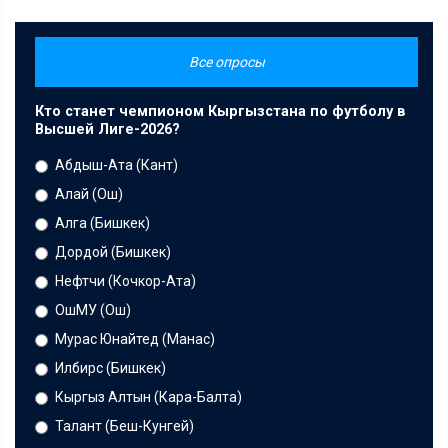
Все опросы
Кто станет чемпионом Кыргызстана по футболу в
Высшей Лиге-2026?
Абдыш-Ата (Кант)
Алай (Ош)
Алга (Бишкек)
Дордой (Бишкек)
Нефтчи (Кочкор-Ата)
ОшМУ (Ош)
Мурас Юнайтед (Манас)
Илбирс (Бишкек)
Кыргыз Алтын (Кара-Балта)
Талант (Беш-Кунгей)