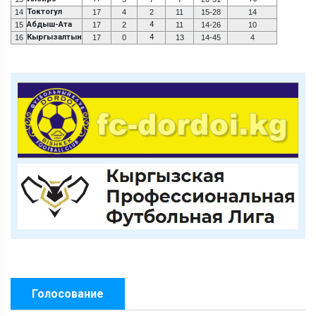
Токтогул
14
17
4
2
11
15-28
14
Абдыш-Ата
4
15
17
2
11
14-26
10
Кыргызалтын
4
16
17
0
13
14-45
4
Голосование