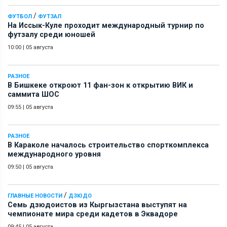
/
ФУТБОЛ
ФУТЗАЛ
На Иссык-Куле проходит международный турнир по
футзалу среди юношей
10:00
|
05 августа
РАЗНОЕ
В Бишкеке откроют 11 фан-зон к открытию ВИК и
саммита ШОС
09:55
|
05 августа
РАЗНОЕ
В Караколе началось строительство спорткомплекса
международного уровня
09:50
|
05 августа
/
ГЛАВНЫЕ НОВОСТИ
ДЗЮДО
Семь дзюдоистов из Кыргызстана выступят на
чемпионате мира среди кадетов в Эквадоре
09:45
|
05 августа