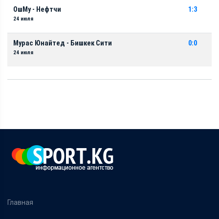
ОшМу - Нефтчи
1:3
24 июля
Мурас Юнайтед - Бишкек Сити
0:0
24 июля
Главная