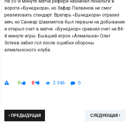
На 55-й минуте матча рефери назначил пенальти в
ворота «Бунедкора», но Зафар Палванов не смог
реализовать стандарт. Вратарь «Бунедкора» отразил
мяч, но Санжар Шаахметов был первым на добывание
и открыл счет в матче. «Бунедкор» сравнял счет на 84-
й минуте игры. Бывший игрок «Алмалыка» Олег
Зотеев забил гол после ошибки обороны
алмалыкского клуба.
0
0
2 346
0
ПРЕДЫДУЩАЯ
СЛЕДУЮЩАЯ