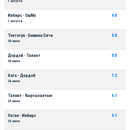
1 августа
Илбирс - ОшМу
4:0
1 августа
Токтогул - Бишкек Сити
0:0
30 июля
Дордой - Талант
0:0
30 июля
Алга - Дордой
1:2
26 июля
Талант - Кыргызалтын
6:1
25 июля
Озгон - Илбирс
5:1
25 июля