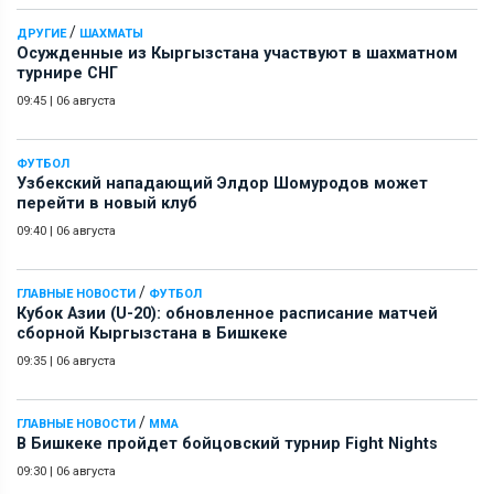
/
ДРУГИЕ
ШАХМАТЫ
Осужденные из Кыргызстана участвуют в шахматном
турнире СНГ
09:45
|
06 августа
ФУТБОЛ
Узбекский нападающий Элдор Шомуродов может
перейти в новый клуб
09:40
|
06 августа
/
ГЛАВНЫЕ НОВОСТИ
ФУТБОЛ
Кубок Азии (U-20): обновленное расписание матчей
сборной Кыргызстана в Бишкеке
09:35
|
06 августа
/
ГЛАВНЫЕ НОВОСТИ
ММА
В Бишкеке пройдет бойцовский турнир Fight Nights
09:30
|
06 августа