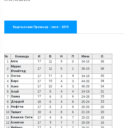
Кыргызская Премьер - лига - 2019
№
Команда
И
В
Н
П
Мячи
О
Алга
17
6
1
11
0
34-15
39
Мурас
2
17
11
5
1
36-15
38
Юнайтед
Озгон
11
4
35
3
17
2
34-18
Барс
10
34
4
17
4
3
44-26
5
Азия
17
10
4
3
40-29
34
6
Алай
17
9
4
4
24-19
31
Ошму
17
6
23
7
6
5
24-28
Дордой
22
8
18
6
4
8
25-24
Нефтчи
9
17
6
2
9
20-26
20
10
Талант
18
4
8
6
21-19
20
Бишкек Сити
11
17
4
6
7
15-22
18
Азиягол
3
12
17
7
7
20-29
16
Илбирс
17
16
13
3
7
7
20-31