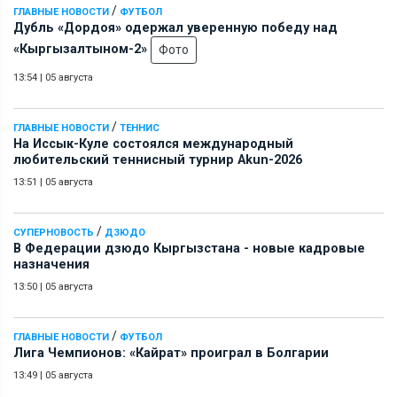
/
ГЛАВНЫЕ НОВОСТИ
ФУТБОЛ
Дубль «Дордоя» одержал уверенную победу над
«Кыргызалтыном-2»
Фото
13:54
|
05 августа
/
ГЛАВНЫЕ НОВОСТИ
ТЕННИС
На Иссык-Куле состоялся международный
любительский теннисный турнир Akun-2026
13:51
|
05 августа
/
СУПЕРНОВОСТЬ
ДЗЮДО
В Федерации дзюдо Кыргызстана - новые кадровые
назначения
13:50
|
05 августа
/
ГЛАВНЫЕ НОВОСТИ
ФУТБОЛ
Лига Чемпионов: «Кайрат» проиграл в Болгарии
13:49
|
05 августа