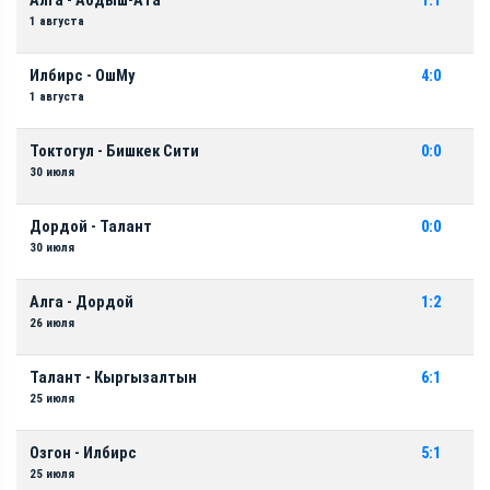
Алга - Абдыш-Ата
1:1
1 августа
Илбирс - ОшМу
4:0
1 августа
Токтогул - Бишкек Сити
0:0
30 июля
Дордой - Талант
0:0
30 июля
Алга - Дордой
1:2
26 июля
Талант - Кыргызалтын
6:1
25 июля
Озгон - Илбирс
5:1
25 июля