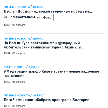
/
ГЛАВНЫЕ НОВОСТИ
ФУТБОЛ
Дубль «Дордоя» одержал уверенную победу над
«Кыргызалтыном-2»
Фото
13:54
|
05 августа
/
ГЛАВНЫЕ НОВОСТИ
ТЕННИС
На Иссык-Куле состоялся международный
любительский теннисный турнир Akun-2026
13:51
|
05 августа
/
СУПЕРНОВОСТЬ
ДЗЮДО
В Федерации дзюдо Кыргызстана - новые кадровые
назначения
13:50
|
05 августа
/
ГЛАВНЫЕ НОВОСТИ
ФУТБОЛ
Лига Чемпионов: «Кайрат» проиграл в Болгарии
13:49
|
05 августа