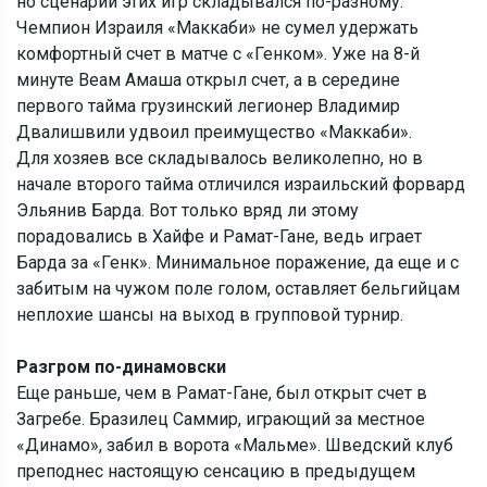
но сценарий этих игр складывался по-разному.
Чемпион Израиля «Маккаби» не сумел удержать
комфортный счет в матче с «Генком». Уже на 8-й
минуте Веам Амаша открыл счет, а в середине
первого тайма грузинский легионер Владимир
Двалишвили удвоил преимущество «Маккаби».
Для хозяев все складывалось великолепно, но в
начале второго тайма отличился израильский форвард
Эльянив Барда. Вот только вряд ли этому
порадовались в Хайфе и Рамат-Гане, ведь играет
Барда за «Генк». Минимальное поражение, да еще и с
забитым на чужом поле голом, оставляет бельгийцам
неплохие шансы на выход в групповой турнир.
Разгром по-динамовски
Еще раньше, чем в Рамат-Гане, был открыт счет в
Загребе. Бразилец Саммир, играющий за местное
«Динамо», забил в ворота «Мальме». Шведский клуб
преподнес настоящую сенсацию в предыдущем