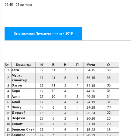
09:45
|
05 августа
Кыргызская Премьер - лига - 2019
№
Команда
И
В
Н
П
Мячи
О
Алга
17
6
1
11
0
34-15
39
Мурас
2
17
11
5
1
36-15
38
Юнайтед
Озгон
11
4
35
3
17
2
34-18
Барс
10
34
4
17
4
3
44-26
5
Азия
17
10
4
3
40-29
34
6
Алай
17
9
4
4
24-19
31
Ошму
17
6
23
7
6
5
24-28
Дордой
22
8
18
6
4
8
25-24
Нефтчи
9
17
6
2
9
20-26
20
10
Талант
18
4
8
6
21-19
20
Бишкек Сити
11
17
4
6
7
15-22
18
Азиягол
3
12
17
7
7
20-29
16