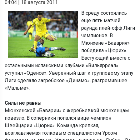
04:04
|
18 августа 2011
В среду состоялись
еще пять матчей
раунда плей-офф Лиги
чемпионов. В
Мюнхене «Бавария»
победила «Цюрих».
Бастующий вместе с
остальными испанскими клубами «Вильярреал»
уступил «Оденсе». Уверенный шаг к групповому этапу
Лиги сделало загребское «Динамо», разгромившее
«Мальме».
Силы не равны
Мюнхенской «Баварии» с жеребьевкой мюнхенцам
повезло. В соперники попался вице-чемпион
Швейцарии «Цюрих». Команда крепкая,
возглавляемая толковым специалистом Урсом