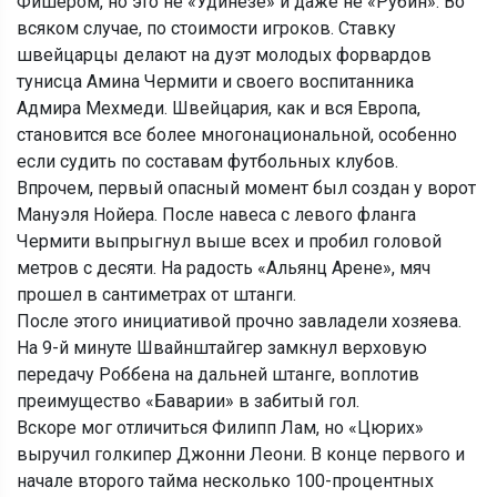
Фишером, но это не «Удинезе» и даже не «Рубин». Во
всяком случае, по стоимости игроков. Ставку
швейцарцы делают на дуэт молодых форвардов
тунисца Амина Чермити и своего воспитанника
Адмира Мехмеди. Швейцария, как и вся Европа,
становится все более многонациональной, особенно
если судить по составам футбольных клубов.
Впрочем, первый опасный момент был создан у ворот
Мануэля Нойера. После навеса с левого фланга
Чермити выпрыгнул выше всех и пробил головой
метров с десяти. На радость «Альянц Арене», мяч
прошел в сантиметрах от штанги.
После этого инициативой прочно завладели хозяева.
На 9-й минуте Швайнштайгер замкнул верховую
передачу Роббена на дальней штанге, воплотив
преимущество «Баварии» в забитый гол.
Вскоре мог отличиться Филипп Лам, но «Цюрих»
выручил голкипер Джонни Леони. В конце первого и
начале второго тайма несколько 100-процентных