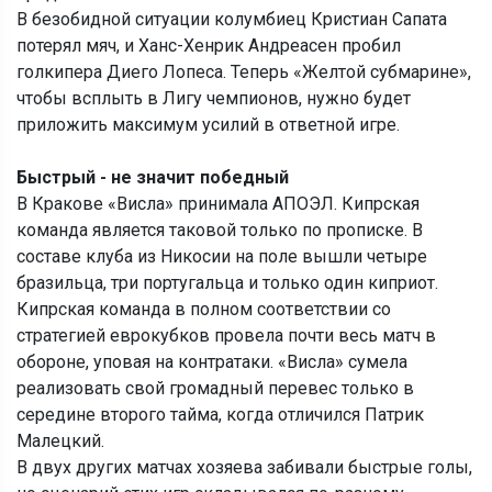
В безобидной ситуации колумбиец Кристиан Сапата
потерял мяч, и Ханс-Хенрик Андреасен пробил
голкипера Диего Лопеса. Теперь «Желтой субмарине»,
чтобы всплыть в Лигу чемпионов, нужно будет
приложить максимум усилий в ответной игре.
Быстрый - не значит победный
В Кракове «Висла» принимала АПОЭЛ. Кипрская
команда является таковой только по прописке. В
составе клуба из Никосии на поле вышли четыре
бразильца, три португальца и только один киприот.
Кипрская команда в полном соответствии со
стратегией еврокубков провела почти весь матч в
обороне, уповая на контратаки. «Висла» сумела
реализовать свой громадный перевес только в
середине второго тайма, когда отличился Патрик
Малецкий.
В двух других матчах хозяева забивали быстрые голы,