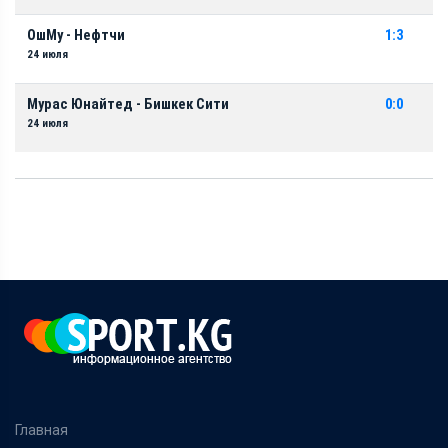
ОшМу - Нефтчи
1:3
24 июля
Мурас Юнайтед - Бишкек Сити
0:0
24 июля
Главная