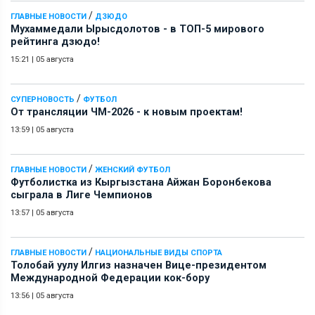
/
ГЛАВНЫЕ НОВОСТИ
ДЗЮДО
Мухаммедали Ырысдолотов - в ТОП-5 мирового
рейтинга дзюдо!
15:21
|
05 августа
/
СУПЕРНОВОСТЬ
ФУТБОЛ
От трансляции ЧМ-2026 - к новым проектам!
13:59
|
05 августа
/
ГЛАВНЫЕ НОВОСТИ
ЖЕНСКИЙ ФУТБОЛ
Футболистка из Кыргызстана Айжан Боронбекова
сыграла в Лиге Чемпионов
13:57
|
05 августа
/
ГЛАВНЫЕ НОВОСТИ
НАЦИОНАЛЬНЫЕ ВИДЫ СПОРТА
Толобай уулу Илгиз назначен Вице-президентом
Международной Федерации кок-бору
13:56
|
05 августа