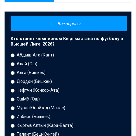
Все опросы
Кто станет чемпионом Кыргызстана по футболу в
Высшей Лиге-2026?
Абдыш-Ата (Кант)
Алай (Ош)
Алга (Бишкек)
Дордой (Бишкек)
Нефтчи (Кочкор-Ата)
ОшМУ (Ош)
Мурас Юнайтед (Манас)
Илбирс (Бишкек)
Кыргыз Алтын (Кара-Балта)
Талант (Беш-Кунгей)