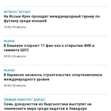
/
ФУТБОЛ
ФУТЗАЛ
На Иссык-Куле проходит международный турнир по
футзалу среди юношей
10:00
|
05 августа
РАЗНОЕ
В Бишкеке откроют 11 фан-зон к открытию ВИК и
саммита ШОС
09:55
|
05 августа
РАЗНОЕ
В Караколе началось строительство спорткомплекса
международного уровня
09:50
|
05 августа
/
ГЛАВНЫЕ НОВОСТИ
ДЗЮДО
Семь дзюдоистов из Кыргызстана выступят на
чемпионате мира среди кадетов в Эквадоре