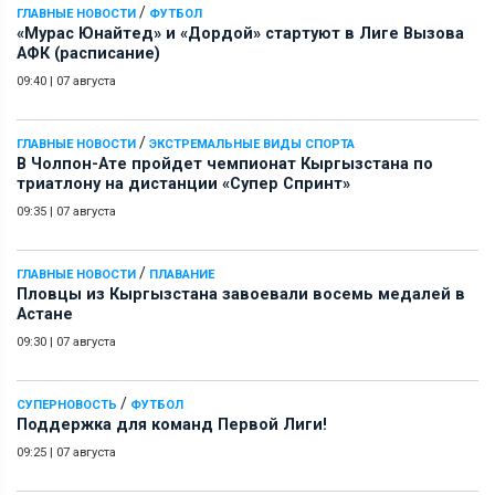
/
ГЛАВНЫЕ НОВОСТИ
ФУТБОЛ
«Мурас Юнайтед» и «Дордой» стартуют в Лиге Вызова
АФК (расписание)
09:40
|
07 августа
/
ГЛАВНЫЕ НОВОСТИ
ЭКСТРЕМАЛЬНЫЕ ВИДЫ СПОРТА
В Чолпон-Ате пройдет чемпионат Кыргызстана по
триатлону на дистанции «Супер Спринт»
09:35
|
07 августа
/
ГЛАВНЫЕ НОВОСТИ
ПЛАВАНИЕ
Пловцы из Кыргызстана завоевали восемь медалей в
Астане
09:30
|
07 августа
/
СУПЕРНОВОСТЬ
ФУТБОЛ
Поддержка для команд Первой Лиги!
09:25
|
07 августа