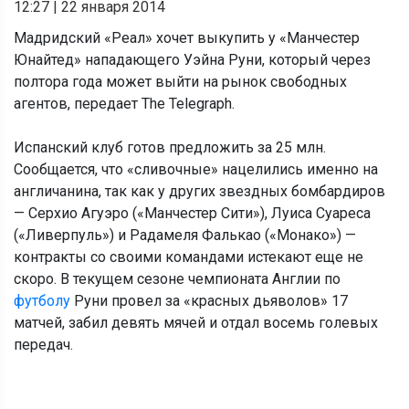
12:27
|
22 января 2014
Мадридский «Реал» хочет выкупить у «Манчестер
Юнайтед» нападающего Уэйна Руни, который через
полтора года может выйти на рынок свободных
агентов, передает The Telegraph.
Испанский клуб готов предложить за 25 млн.
Сообщается, что «сливочные» нацелились именно на
англичанина, так как у других звездных бомбардиров
— Серхио Агуэро («Манчестер Сити»), Луиса Суареса
(«Ливерпуль») и Радамеля Фалькао («Монако») —
контракты со своими командами истекают еще не
скоро. В текущем сезоне чемпионата Англии по
футболу
Руни провел за «красных дьяволов» 17
матчей, забил девять мячей и отдал восемь голевых
передач.