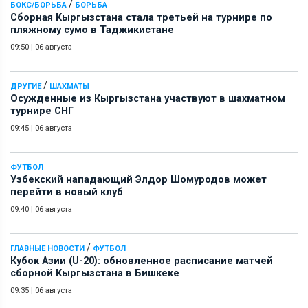
/
БОКС/БОРЬБА
БОРЬБА
Сборная Кыргызстана стала третьей на турнире по
пляжному сумо в Таджикистане
09:50
|
06 августа
/
ДРУГИЕ
ШАХМАТЫ
Осужденные из Кыргызстана участвуют в шахматном
турнире СНГ
09:45
|
06 августа
ФУТБОЛ
Узбекский нападающий Элдор Шомуродов может
перейти в новый клуб
09:40
|
06 августа
/
ГЛАВНЫЕ НОВОСТИ
ФУТБОЛ
Кубок Азии (U-20): обновленное расписание матчей
сборной Кыргызстана в Бишкеке
09:35
|
06 августа