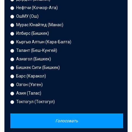
Нефтчи (Кочкор-Ата)
ОшМУ (Ош)
Мурас Юнайтед (Манас)
Илбирс (Бишкек)
Кыргыз Алтын (Кара-Балта)
Талант (Беш-Кунгей)
Азиагол (Бишкек)
Бишкек Сити (Бишкек)
Барс (Каракол)
Озгон (Узген)
Азия (Талас)
Токтогул (Токтогул)
Голосовать