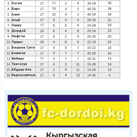
Озгон
11
4
35
3
17
2
34-18
Барс
10
34
4
17
4
3
44-26
5
Азия
17
10
4
3
40-29
34
6
Алай
17
9
4
4
24-19
31
Ошму
17
6
23
7
6
5
24-28
Дордой
22
8
18
6
4
8
25-24
Нефтчи
9
17
6
2
9
20-26
20
10
Талант
18
4
8
6
21-19
20
Бишкек Сити
11
17
4
6
7
15-22
18
Азиягол
3
12
17
7
7
20-29
16
Илбирс
17
16
13
3
7
7
20-31
Токтогул
14
17
4
2
11
15-28
14
Абдыш-Ата
4
15
17
2
11
14-26
10
Кыргызалтын
4
16
17
0
13
14-45
4