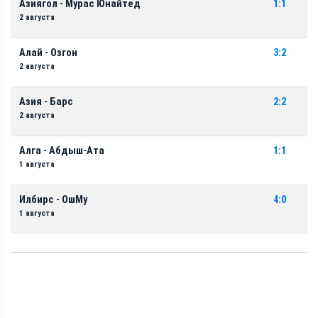
Азиягол - Мурас Юнайтед
1:1
2 августа
Алай - Озгон
3:2
2 августа
Азия - Барс
2:2
2 августа
Алга - Абдыш-Ата
1:1
1 августа
Илбирс - ОшМу
4:0
1 августа