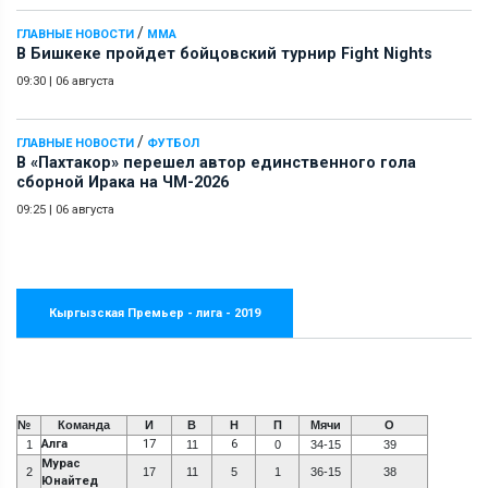
/
ГЛАВНЫЕ НОВОСТИ
ММА
В Бишкеке пройдет бойцовский турнир Fight Nights
09:30
|
06 августа
/
ГЛАВНЫЕ НОВОСТИ
ФУТБОЛ
В «Пахтакор» перешел автор единственного гола
сборной Ирака на ЧМ-2026
09:25
|
06 августа
Кыргызская Премьер - лига - 2019
№
Команда
И
В
Н
П
Мячи
О
Алга
17
6
1
11
0
34-15
39
Мурас
2
17
11
5
1
36-15
38
Юнайтед