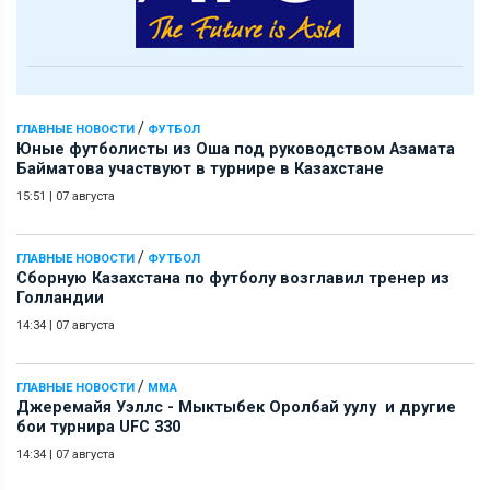
/
ГЛАВНЫЕ НОВОСТИ
ФУТБОЛ
Юные футболисты из Оша под руководством Азамата
Байматова участвуют в турнире в Казахстане
15:51
|
07 августа
/
ГЛАВНЫЕ НОВОСТИ
ФУТБОЛ
Сборную Казахстана по футболу возглавил тренер из
Голландии
14:34
|
07 августа
/
ГЛАВНЫЕ НОВОСТИ
ММА
Джеремайя Уэллс - Мыктыбек Оролбай уулу и другие
бои турнира UFC 330
14:34
|
07 августа