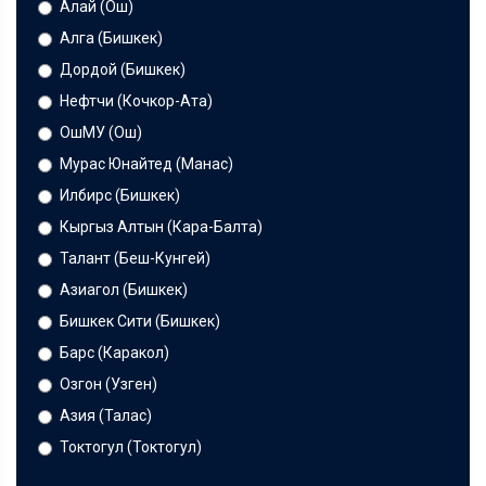
Алай (Ош)
Алга (Бишкек)
Дордой (Бишкек)
Нефтчи (Кочкор-Ата)
ОшМУ (Ош)
Мурас Юнайтед (Манас)
Илбирс (Бишкек)
Кыргыз Алтын (Кара-Балта)
Талант (Беш-Кунгей)
Азиагол (Бишкек)
Бишкек Сити (Бишкек)
Барс (Каракол)
Озгон (Узген)
Азия (Талас)
Токтогул (Токтогул)