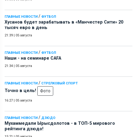
/
ГЛАВНЫЕ НОВОСТИ
ФУТБОЛ
Хусанов будет зарабатывать в «Манчестер Сити» 20
тысяч евро в день
21:39
|
05 августа
/
ГЛАВНЫЕ НОВОСТИ
ФУТБОЛ
Наши - на семинаре СAFA
21:34
|
05 августа
/
ГЛАВНЫЕ НОВОСТИ
СТРЕЛКОВЫЙ СПОРТ
Точно в цель!
Фото
16:27
|
05 августа
/
ГЛАВНЫЕ НОВОСТИ
ДЗЮДО
Мухаммедали Ырысдолотов - в ТОП-5 мирового
рейтинга дзюдо!
15:21
|
05 августа