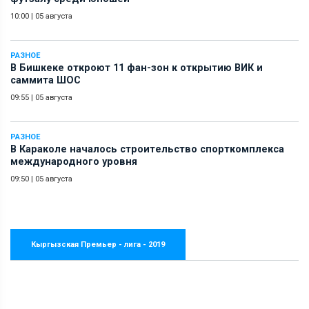
10:00
|
05 августа
РАЗНОЕ
В Бишкеке откроют 11 фан-зон к открытию ВИК и
саммита ШОС
09:55
|
05 августа
РАЗНОЕ
В Караколе началось строительство спорткомплекса
международного уровня
09:50
|
05 августа
Кыргызская Премьер - лига - 2019