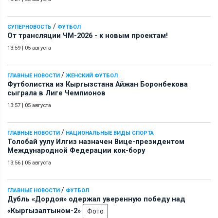
/
СУПЕРНОВОСТЬ
ФУТБОЛ
От трансляции ЧМ-2026 - к новым проектам!
13:59
|
05 августа
/
ГЛАВНЫЕ НОВОСТИ
ЖЕНСКИЙ ФУТБОЛ
Футболистка из Кыргызстана Айжан Боронбекова
сыграла в Лиге Чемпионов
13:57
|
05 августа
/
ГЛАВНЫЕ НОВОСТИ
НАЦИОНАЛЬНЫЕ ВИДЫ СПОРТА
Толобай уулу Илгиз назначен Вице-президентом
Международной Федерации кок-бору
13:56
|
05 августа
/
ГЛАВНЫЕ НОВОСТИ
ФУТБОЛ
Дубль «Дордоя» одержал уверенную победу над
«Кыргызалтыном-2»
Фото