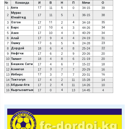
№
Команда
И
В
Н
П
Мячи
О
Алга
17
6
1
11
0
34-15
39
Мурас
2
17
11
5
1
36-15
38
Юнайтед
Озгон
11
4
35
3
17
2
34-18
Барс
10
34
4
17
4
3
44-26
5
Азия
17
10
4
3
40-29
34
6
Алай
17
9
4
4
24-19
31
Ошму
17
6
23
7
6
5
24-28
Дордой
22
8
18
6
4
8
25-24
Нефтчи
9
17
6
2
9
20-26
20
10
Талант
18
4
8
6
21-19
20
Бишкек Сити
11
17
4
6
7
15-22
18
Азиягол
3
12
17
7
7
20-29
16
Илбирс
17
16
13
3
7
7
20-31
Токтогул
14
17
4
2
11
15-28
14
Абдыш-Ата
4
15
17
2
11
14-26
10
Кыргызалтын
4
16
17
0
13
14-45
4