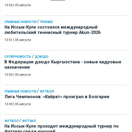
13:54
|
05 августа
/
ГЛАВНЫЕ НОВОСТИ
ТЕННИС
На Иссык-Куле состоялся международный
любительский теннисный турнир Akun-2026
13:51
|
05 августа
/
СУПЕРНОВОСТЬ
ДЗЮДО
В Федерации дзюдо Кыргызстана - новые кадровые
назначения
13:50
|
05 августа
/
ГЛАВНЫЕ НОВОСТИ
ФУТБОЛ
Лига Чемпионов: «Кайрат» проиграл в Болгарии
13:49
|
05 августа
/
ФУТБОЛ
ФУТЗАЛ
На Иссык-Куле проходит международный турнир по
футзалу среди юношей