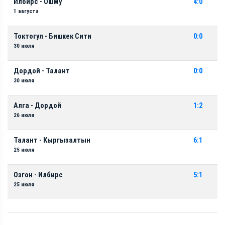
Илбирс - ОшМу
4:0
1 августа
Токтогул - Бишкек Сити
0:0
30 июля
Дордой - Талант
0:0
30 июля
Алга - Дордой
1:2
26 июля
Талант - Кыргызалтын
6:1
25 июля
Озгон - Илбирс
5:1
25 июля