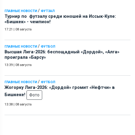
/
ГЛАВНЫЕ НОВОСТИ
ФУТЗАЛ
Турнир по футзалу среди юношей на Иссык-Куле:
«Бишкек» - чемпион!
17:21
|
08 августа
/
ГЛАВНЫЕ НОВОСТИ
ФУТБОЛ
Высшая Лига-2026: беспощадный «Дордой», «Алга»
проиграла «Барсу»
13:39
|
08 августа
/
ГЛАВНЫЕ НОВОСТИ
ФУТБОЛ
Жогорку Лига-2026: «Дордой» громит «Нефтчи» в
Бишкеке!
Фото
13:38
|
08 августа