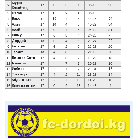
Мурас
2
17
11
5
1
36-15
38
Юнайтед
Озгон
11
4
35
3
17
2
34-18
Барс
10
34
4
17
4
3
44-26
5
Азия
17
10
4
3
40-29
34
6
Алай
17
9
4
4
24-19
31
Ошму
17
6
23
7
6
5
24-28
Дордой
22
8
18
6
4
8
25-24
Нефтчи
9
17
6
2
9
20-26
20
10
Талант
18
4
8
6
21-19
20
Бишкек Сити
11
17
4
6
7
15-22
18
Азиягол
3
12
17
7
7
20-29
16
Илбирс
17
16
13
3
7
7
20-31
Токтогул
14
17
4
2
11
15-28
14
Абдыш-Ата
4
15
17
2
11
14-26
10
Кыргызалтын
4
16
17
0
13
14-45
4