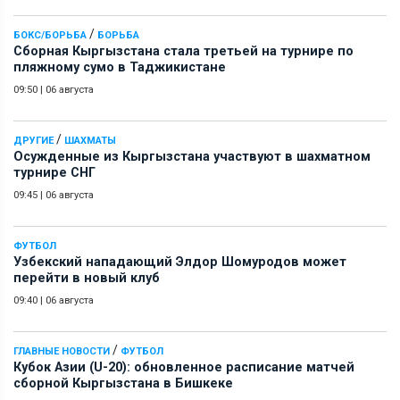
/
БОКС/БОРЬБА
БОРЬБА
Сборная Кыргызстана стала третьей на турнире по
пляжному сумо в Таджикистане
09:50
|
06 августа
/
ДРУГИЕ
ШАХМАТЫ
Осужденные из Кыргызстана участвуют в шахматном
турнире СНГ
09:45
|
06 августа
ФУТБОЛ
Узбекский нападающий Элдор Шомуродов может
перейти в новый клуб
09:40
|
06 августа
/
ГЛАВНЫЕ НОВОСТИ
ФУТБОЛ
Кубок Азии (U-20): обновленное расписание матчей
сборной Кыргызстана в Бишкеке