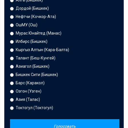
Алга (Бишкек)
Дордой (Бишкек)
Нефтчи (Кочкор-Ата)
ОшМУ (Ош)
Мурас Юнайтед (Манас)
Илбирс (Бишкек)
Кыргыз Алтын (Кара-Балта)
Талант (Беш-Кунгей)
Азиагол (Бишкек)
Бишкек Сити (Бишкек)
Барс (Каракол)
Озгон (Узген)
Азия (Талас)
Токтогул (Токтогул)
Голосовать