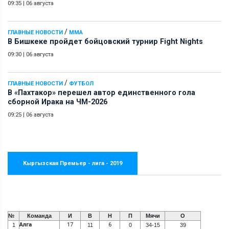
09:35
|
06 августа
/
ГЛАВНЫЕ НОВОСТИ
ММА
В Бишкеке пройдет бойцовский турнир Fight Nights
09:30
|
06 августа
/
ГЛАВНЫЕ НОВОСТИ
ФУТБОЛ
В «Пахтакор» перешел автор единственного гола
сборной Ирака на ЧМ-2026
09:25
|
06 августа
Кыргызская Премьер - лига - 2019
№
Команда
И
В
Н
П
Мячи
О
Алга
17
6
1
11
0
34-15
39