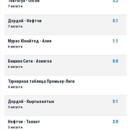
Токтогул - Озгон
3:2
7 августа
Дордой - Нефтчи
5:1
7 августа
Мурас Юнайтед - Азия
1:1
6 августа
Бишкек Сити - Азиягол
0:0
6 августа
Турнирная таблица Премьер-Лиги
4 августа
Дордой - Кыргызалтын
5:1
3 августа
Нефтчи - Талант
2:0
3 августа