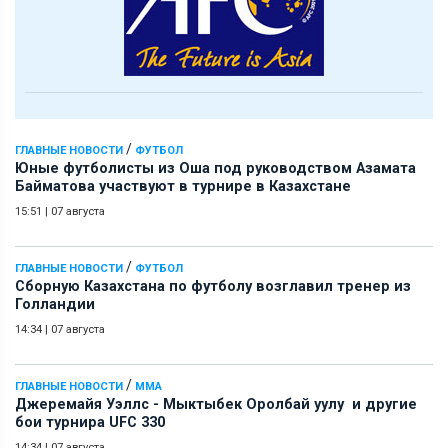
/
ГЛАВНЫЕ НОВОСТИ
ФУТБОЛ
Юные футболисты из Оша под руководством Азамата
Байматова участвуют в турнире в Казахстане
15:51
|
07 августа
/
ГЛАВНЫЕ НОВОСТИ
ФУТБОЛ
Сборную Казахстана по футболу возглавил тренер из
Голландии
14:34
|
07 августа
/
ГЛАВНЫЕ НОВОСТИ
ММА
Джеремайя Уэллс - Мыктыбек Оролбай уулу и другие
бои турнира UFC 330
14:34
|
07 августа