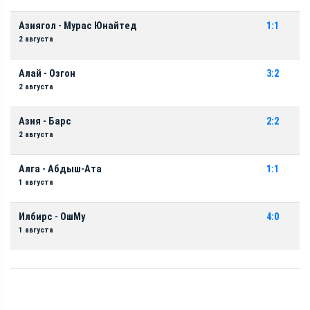
Азиягол - Мурас Юнайтед
1:1
2 августа
Алай - Озгон
3:2
2 августа
Азия - Барс
2:2
2 августа
Алга - Абдыш-Ата
1:1
1 августа
Илбирс - ОшМу
4:0
1 августа