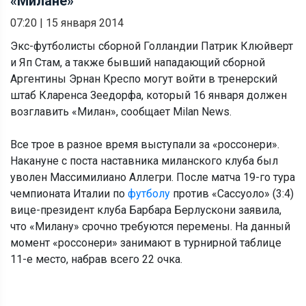
«Милане»
07:20
|
15 января 2014
Экс-футболисты сборной Голландии Патрик Клюйверт
и Яп Стам, а также бывший нападающий сборной
Аргентины Эрнан Креспо могут войти в тренерский
штаб Кларенса Зеедорфа, который 16 января должен
возглавить «Милан», сообщает Milan News.
Все трое в разное время выступали за «россонери».
Накануне с поста наставника миланского клуба был
уволен Массимилиано Аллегри. После матча 19-го тура
чемпионата Италии по
футболу
против «Сассуоло» (3:4)
вице-президент клуба Барбара Берлускони заявила,
что «Милану» срочно требуются перемены. На данный
момент «россонери» занимают в турнирной таблице
11-е место, набрав всего 22 очка.