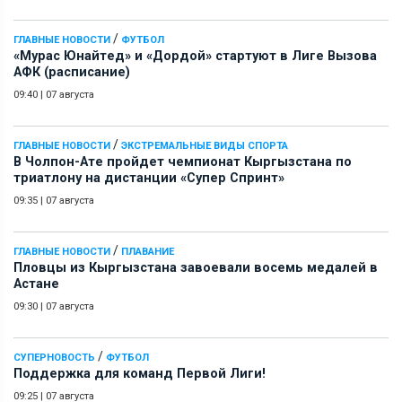
/
ГЛАВНЫЕ НОВОСТИ
ФУТБОЛ
«Мурас Юнайтед» и «Дордой» стартуют в Лиге Вызова
АФК (расписание)
09:40
|
07 августа
/
ГЛАВНЫЕ НОВОСТИ
ЭКСТРЕМАЛЬНЫЕ ВИДЫ СПОРТА
В Чолпон-Ате пройдет чемпионат Кыргызстана по
триатлону на дистанции «Супер Спринт»
09:35
|
07 августа
/
ГЛАВНЫЕ НОВОСТИ
ПЛАВАНИЕ
Пловцы из Кыргызстана завоевали восемь медалей в
Астане
09:30
|
07 августа
/
СУПЕРНОВОСТЬ
ФУТБОЛ
Поддержка для команд Первой Лиги!
09:25
|
07 августа