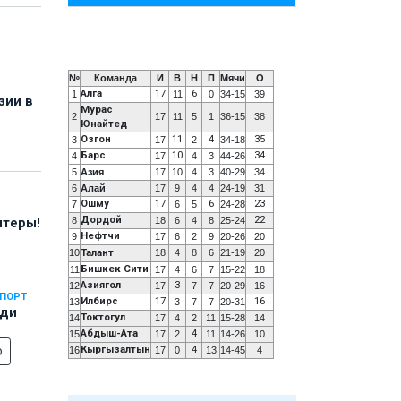
№
Команда
И
В
Н
П
Мячи
О
Алга
17
6
1
11
0
34-15
39
зии в
Мурас
2
17
11
5
1
36-15
38
Юнайтед
Озгон
11
4
35
3
17
2
34-18
Барс
10
34
4
17
4
3
44-26
5
Азия
17
10
4
3
40-29
34
6
Алай
17
9
4
4
24-19
31
Ошму
17
6
23
7
6
5
24-28
Дордой
22
8
18
6
4
8
25-24
нтеры!
Нефтчи
9
17
6
2
9
20-26
20
10
Талант
18
4
8
6
21-19
20
Бишкек Сити
11
17
4
6
7
15-22
18
Азиягол
3
12
17
7
7
20-29
16
СПОРТ
Илбирс
17
16
13
3
7
7
20-31
еди
Токтогул
14
17
4
2
11
15-28
14
Абдыш-Ата
4
15
17
2
11
14-26
10
о
Кыргызалтын
4
16
17
0
13
14-45
4