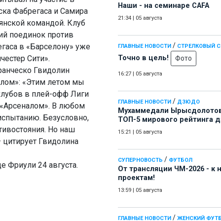
Наши - на семинаре СAFA
ска Фабрегаса и Самира
21:34
|
05 августа
ьянской командой. Клуб
ний поединок против
/
егаса в «Барселону» уже
ГЛАВНЫЕ НОВОСТИ
СТРЕЛКОВЫЙ 
честер Сити».
Точно в цель!
Фото
ранческо Гвидолин
16:27
|
05 августа
алом»: «Этим летом мы
клубов в плей-офф Лиги
/
ГЛАВНЫЕ НОВОСТИ
ДЗЮДО
 «Арсеналом». В любом
Мухаммедали Ырысдолотов
испытанию. Безусловно,
ТОП-5 мирового рейтинга 
тивостояния. Но наш
15:21
|
05 августа
– цитирует Гвидолина
/
СУПЕРНОВОСТЬ
ФУТБОЛ
е Фриули 24 августа.
От трансляции ЧМ-2026 - к
проектам!
13:59
|
05 августа
/
ГЛАВНЫЕ НОВОСТИ
ЖЕНСКИЙ ФУТ