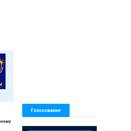
Голосование
жному