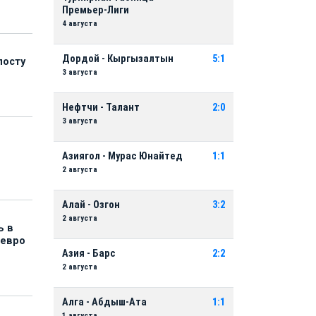
Премьер-Лиги
4 августа
Дордой - Кыргызалтын
5:1
посту
3 августа
Нефтчи - Талант
2:0
3 августа
Азиягол - Мурас Юнайтед
1:1
2 августа
Алай - Озгон
3:2
2 августа
ь в
 евро
Азия - Барс
2:2
2 августа
Алга - Абдыш-Ата
1:1
1 августа