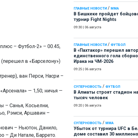
/
ГЛАВНЫЕ НОВОСТИ
ММА
В Бишкеке пройдет бойцов
турнир Fight Nights
09:30
|
06 августа
/
ГЛАВНЫЕ НОВОСТИ
ФУТБОЛ
плюс – Футбол-2» – 00.45,
В «Пахтакор» перешел авто
единственного гола сборн
 (перешел в «Барселону»)
Ирака на ЧМ-2026
09:25
|
06 августа
енер), ван Перси, Насри –
/
СУПЕРНОВОСТЬ
ФУТБОЛ
 «Арсенала» — 1,50; ничья —
В Алматы строят стадион на
тысяч человек
ы – Санья, Косьелни,
09:20
|
06 августа
ьо, Рэмси, Аршавин –
/
СУПЕРНОВОСТЬ
ММА
нович – Ньютон, Данило,
Убыток от турнира UFC в Б
доме составил 30 миллион
ро – Ди Натале, Баррето.