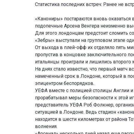
Статистика последних встреч: Ранее не вст
«Канониры» постараются вновь оказаться в
подопечные Арсена Венгера неизменно выс
Для этого лондонцам предстоит сломить с
«Зебры» выступали на групповом этапе оди
От выхода в плей-офф их отделяло пять ми
пропустив в концовке заключительного пое
итальянцы проиграли и лишились второго м
На днях стало известно, что первый матч вс
намеченный срок в Лондоне, который в по
эпицентром беспорядков.
УЕФА вместе с полицией столицы Англии 
прорабатывал меры безопасности к этой иг
представитель УЕФА Роб Фолкнер, организ
ситуацией в Лондоне. Ведь стадион «кано
находится в шести километрах от района То
волнения.
«Арсенал» несколько дней назад еще рассч