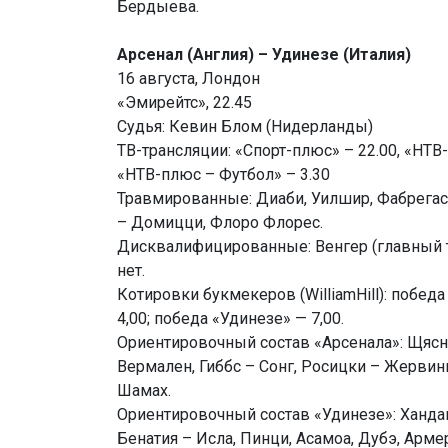
Бердыева.
Арсенал (Англия) – Удинезе (Италия)
16 августа, Лондон
«Эмирейтс», 22.45
Судья: Кевин Блом (Нидерланды)
ТВ-трансляции: «Спорт-плюс» – 22.00, «НТВ-
«НТВ-плюс – Футбол» – 3.30
Травмированные: Диаби, Уилшир, Фабрегас
– Домицци, Флоро Флорес.
Дисквалифицированные: Венгер (главный тр
нет.
Котировки букмекеров (WilliamHill): победа
4,00; победа «Удинезе» — 7,00.
Ориентировочный состав «Арсенала»: Щясн
Вермален, Гиббс – Сонг, Росицки – Жервин
Шамах.
Ориентировочный состав «Удинезе»: Ханда
Бенатия – Исла, Пинци, Асамоа, Дубэ, Арме