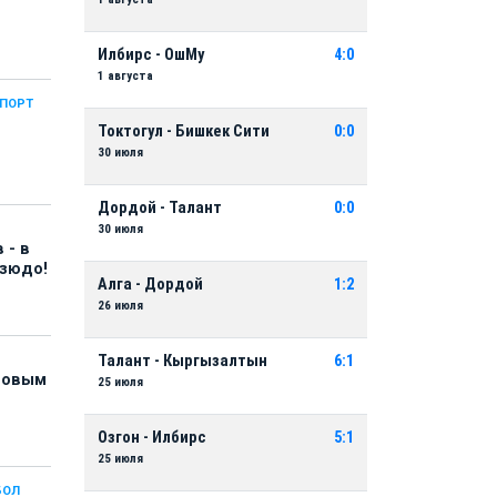
Илбирс - ОшМу
4:0
1 августа
СПОРТ
Токтогул - Бишкек Сити
0:0
30 июля
Дордой - Талант
0:0
30 июля
 - в
дзюдо!
Алга - Дордой
1:2
26 июля
Талант - Кыргызалтын
6:1
 новым
25 июля
Озгон - Илбирс
5:1
25 июля
БОЛ