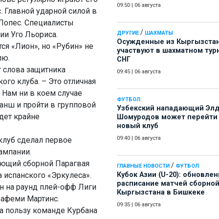
09:50
|
06 августа
 Главной ударной силой в
 Лопес. Специалисты
/
и Уго Льориса.
ДРУГИЕ
ШАХМАТЫ
Осужденные из Кыргызста
тся «Лион», но «Рубин» не
участвуют в шахматном тур
лю.
СНГ
т слова защитника
09:45
|
06 августа
ого клуба. – Это отличная
 Нам ни в коем случае
ФУТБОЛ
анш и пройти в групповой
Узбекский нападающий Эл
удет крайне
Шомуродов может перейти
новый клуб
09:40
|
06 августа
 клуб сделал первое
ампании.
ающий сборной Парагвая
/
ГЛАВНЫЕ НОВОСТИ
ФУТБОЛ
 испанского «Эркулеса».
Кубок Азии (U-20): обновле
расписание матчей сборно
н на раунд плей-офф Лиги
Кыргызстана в Бишкеке
бафеми Мартинс.
09:35
|
06 августа
на пользу команде Курбана