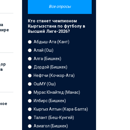
Все опросы
Кто станет чемпионом
на
Кыргызстана по футболу в
нире
Высшей Лиге-2026?
Абдыш-Ата (Кант)
Алай (Ош)
Алга (Бишкек)
дор
Дордой (Бишкек)
 в
Нефтчи (Кочкор-Ата)
ОшМУ (Ош)
Мурас Юнайтед (Манас)
Илбирс (Бишкек)
нное
й
Кыргыз Алтын (Кара-Балта)
Талант (Беш-Кунгей)
Азиагол (Бишкек)