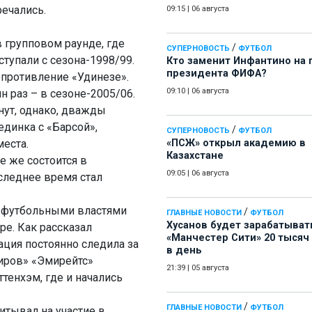
речались.
09:15
|
06 августа
 групповом раунде, где
/
СУПЕРНОВОСТЬ
ФУТБОЛ
тупали с сезона-1998/99.
Кто заменит Инфантино на 
президента ФИФА?
опротивление «Удинезе».
09:10
|
06 августа
н раз – в сезоне-2005/06.
нут, однако, дважды
динка с «Барсой»,
/
СУПЕРНОВОСТЬ
ФУТБОЛ
еста.
«ПСЖ» открыл академию в
Казахстане
е же состоится в
09:05
|
06 августа
следнее время стал
и футбольными властями
/
ГЛАВНЫЕ НОВОСТИ
ФУТБОЛ
Хусанов будет зарабатыват
ре. Как рассказал
«Манчестер Сити» 20 тысяч
ация постоянно следила за
в день
ниров» «Эмирейтс»
21:39
|
05 августа
ттенхэм, где и начались
/
ГЛАВНЫЕ НОВОСТИ
ФУТБОЛ
итывал на участие в