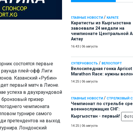
/
ГЛАВНЫЕ НОВОСТИ
КАРАТЕ
Каратисты из Кыргызстана
завоевали 24 медали на
чемпионате Центральной А
Актау
16:43
|
06 августа
/
орник состоятся первые
СУПЕРНОВОСТЬ
ВЕЛОСПОРТ
Велосипедная гонка Apricot
 раунда плей-офф Лиги
Marathon Race: нужны воло
онов. Казанский «Рубин»
14:25
|
06 августа
дет первый матч в Лионе.
чае успеха в двухраундовой
/
 бронзовый призер
ГЛАВНЫЕ НОВОСТИ
СТРЕЛКОВЫЙ 
Чемпионат по стрельбе ср
огоднего чемпионата
военнослужащих СНГ:
упповом турнире самого
Кыргызстан - первый!
Фот
еди претендентов на выход
14:25
|
06 августа
турнира. Лондонский