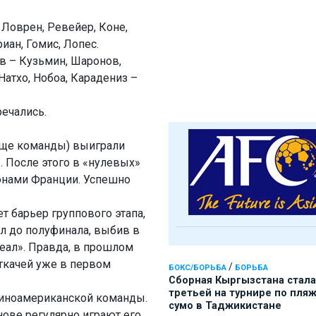
Ловрен, Ревейер, Коне,
иан, Гомис, Лопес.
в – Кузьмин, Шаронов,
Натхо, Нобоа, Карадениз –
речались.
ище команды) выиграли
. После этого в «нулевых»
онами Франции. Успешно
т барьер группового этапа,
л до полуфинала, выбив в
еал». Правда, в прошлом
ткачей уже в первом
/
БОКС/БОРЬБА
БОРЬБА
Сборная Кыргызстана стала
третьей на турнире по пля
тиноамериканской команды.
сумо в Таджикистане
нове регулярно играют его