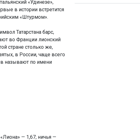
тальянский «Удинезе»,
ервые в истории встретится
трийским «Штурмом».
имвол Татарстана барс,
вают во Франции лионский
ой стране столько же,
ятых, в России, чаще всего
ев называют по имени
 «Лиона» — 1,67; ничья —