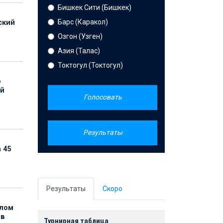
Бишкек Сити (Бишкек)
Барс (Каракол)
ский
Озгон (Узген)
Азия (Талас)
Токтогул (Токтогул)
р
ой
Голосовать
Результаты
 45
Результаты
Скоро
елом
ов
Турнирная таблица