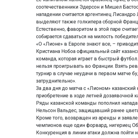
соотечественники Эдерсон и Мишел Бастос.
нападении считается аргентинец Лисандро
выделяют также голкипера сборной Франци
Естественно, фаворитом в этой паре считае
собирается сдаваться на милость победите
«О «Лионе» в Европе знают все, – приводи
Кристиана Нобоа официальный сайт казанск
команда, которая играет в быстрый футбол.
нельзя проигрывать во Франции. Взять рев
турнир в случае неудачи в первом матче б
затруднительно».
За два дня до матча с «Лионом» казанский
приобретение в ходе летней дозаявочной к
Ряды казанской команды пополнил напад
Нельсон Вальдес, защищавший ранее цвета
Кроме того, возвращен из аренды и заявле
чемпионов еще один форвард, нигериец О
Конкуренция в линии атаки должна пойти 