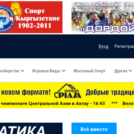
Вход
Регистра
ноборства
Игровые Виды
Массовый Спорт
Другие
ой Азии в Актау - 16:43
***
Велосипедная гонка Aprico
Всё вместе