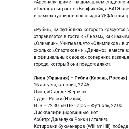
«Арсенал» примет на домашнем стадионе и
«Твенте» сыграет с «Бенфикой», а БАТЭ вп
в рамках турниров под эгидой УЕФА с авс
«Рубин», на футболках которого красуется с
отправляется в гости к «Львам», как назы
«Олимпик». Учитывая, что «Олимпиков» в эт
сколько «Спартаков» и «Динамо», вместе вз
в официальных сводках соперника казанц
города, который они представляют.
Лион (Франция) – Рубин (Казань, Россия)
16 августа, вторник, 22.45
Лион, «Стад де Жерлян»
Судья: Рокки (Италия)
НТВ – 22.30; «НТВ-Плюс – Футбол», 22.00
Дисквалифицированные: нет.
Арбитр: Джанлука Рокки (Италия).
Котировки букмекеров (WilliamHill): победа