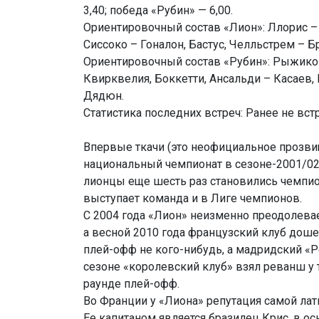
3,40; победа «Рубин» — 6,00.
Ориентировочный состав «Лион»: Ллорис – 
Сиссоко – Гоналон, Бастус, Челльстрем – Бр
Ориентировочный состав «Рубин»: Рыжико
Квирквелия, Боккетти, Ансальди – Касаев, 
Дядюн.
Статистика последних встреч: Ранее не вст
Впервые ткачи (это неофициальное прозв
национальный чемпионат в сезоне-2001/02
лионцы еще шесть раз становились чемпи
выступает команда и в Лиге чемпионов.
С 2004 года «Лион» неизменно преодолевае
а весной 2010 года французский клуб доше
плей-офф не кого-нибудь, а мадридский «Р
сезоне «королевский клуб» взял реванш у 
раунде плей-офф.
Во Франции у «Лиона» репутация самой ла
Ее капитаном является бразилец Крис, в ос