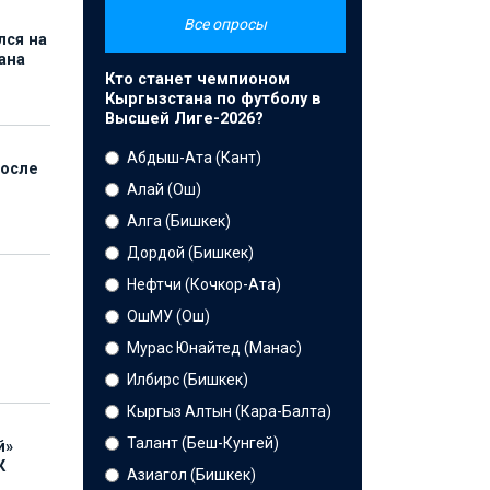
Все опросы
лся на
ана
Кто станет чемпионом
Кыргызстана по футболу в
Высшей Лиге-2026?
Абдыш-Ата (Кант)
после
Алай (Ош)
Алга (Бишкек)
Дордой (Бишкек)
Нефтчи (Кочкор-Ата)
ОшМУ (Ош)
Мурас Юнайтед (Манас)
Илбирс (Бишкек)
Кыргыз Алтын (Кара-Балта)
Талант (Беш-Кунгей)
й»
К
Азиагол (Бишкек)