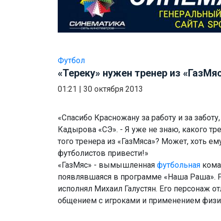
Футбол
«Тереку» нужен тренер из «ГазМя
01:21
|
30 октября 2013
«Спасибо Красножану за работу и за заботу,
Кадырова «СЭ». - Я уже не знаю, какого тр
того тренера из «ГазМяса»? Может, хоть ему
футболистов привести!»
«ГазМяс» - вымышленная
футбольная
кома
появлявшаяся в программе «Наша Раша». Р
исполнял Михаил Галустян. Его персонаж о
общением с игроками и применением физи