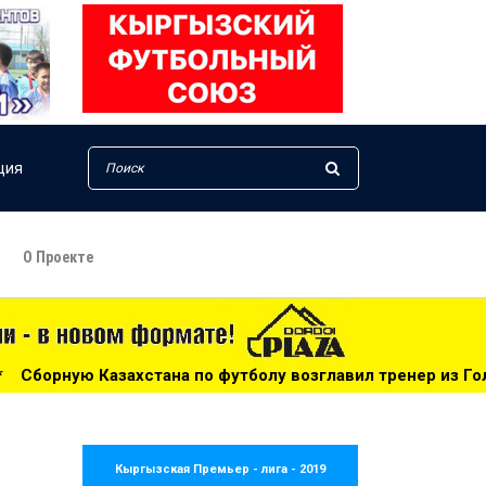
ция
О Проекте
 по футболу возглавил тренер из Голландии - 14:34
**
Кыргызская Премьер - лига - 2019