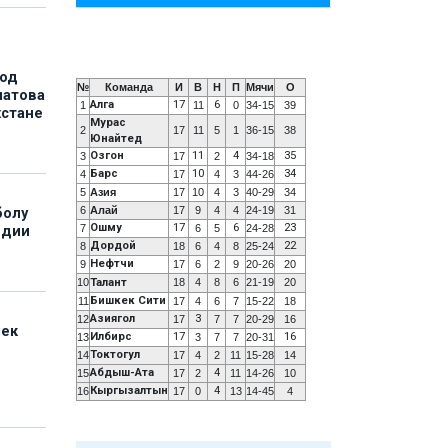
под
№
Команда
И
В
Н
П
Мячи
О
матова
Алга
17
6
1
11
0
34-15
39
хстане
Мурас
2
17
11
5
1
36-15
38
Юнайтед
Озгон
11
4
35
3
17
2
34-18
Барс
10
34
4
17
4
3
44-26
5
Азия
17
10
4
3
40-29
34
6
Алай
17
9
4
4
24-19
31
болу
Ошму
17
6
23
7
6
5
24-28
ндии
Дордой
22
8
18
6
4
8
25-24
Нефтчи
9
17
6
2
9
20-26
20
10
Талант
18
4
8
6
21-19
20
Бишкек Сити
11
17
4
6
7
15-22
18
Азиягол
3
12
17
7
7
20-29
16
бек
Илбирс
17
16
13
3
7
7
20-31
Токтогул
14
17
4
2
11
15-28
14
Абдыш-Ата
4
15
17
2
11
14-26
10
Кыргызалтын
4
16
17
0
13
14-45
4