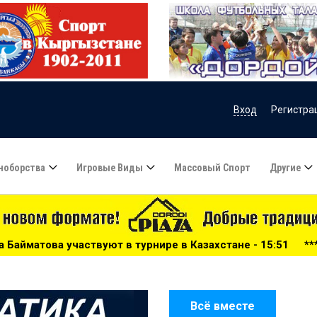
Вход
Регистра
ноборства
Игровые Виды
Массовый Спорт
Другие
 турнире в Казахстане - 15:51
***
Сборную Казахстана
Всё вместе