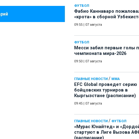
ФУТБОЛ
Фабио Каннаваро пожалова
арий
«крота» в сборной Узбекист
09:55
|
07 августа
ФУТБОЛ
Месси забил первые голы 
чемпионата мира-2026
09:50
|
07 августа
/
ГЛАВНЫЕ НОВОСТИ
ММА
EFC Global проведет серию
бойцовских турниров в
Кыргызстане (расписание)
09:45
|
07 августа
/
ГЛАВНЫЕ НОВОСТИ
ФУТБОЛ
«Мурас Юнайтед» и «Дордо
стартуют в Лиге Вызова АФ
(расписание)