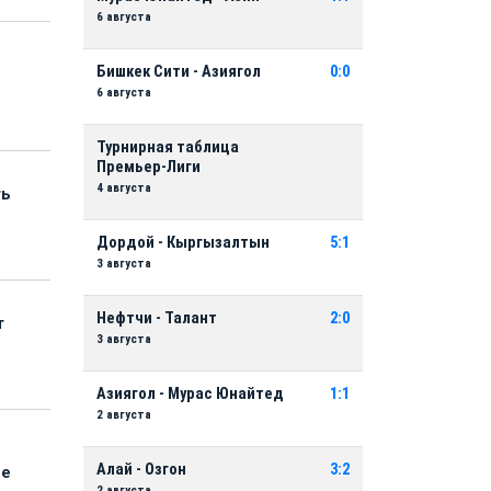
6 августа
Бишкек Сити - Азиягол
0:0
6 августа
Турнирная таблица
Премьер-Лиги
4 августа
ть
Дордой - Кыргызалтын
5:1
3 августа
Нефтчи - Талант
2:0
т
3 августа
Азиягол - Мурас Юнайтед
1:1
2 августа
Алай - Озгон
3:2
ые
2 августа