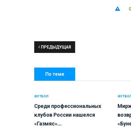
ПРЕДЫДУЩАЯ
По теме
ФУТБОЛ
ФУТБО
Среди профессиональных
Мирж
клубов России нашелся
возв
«Газмяс»...
«Буне