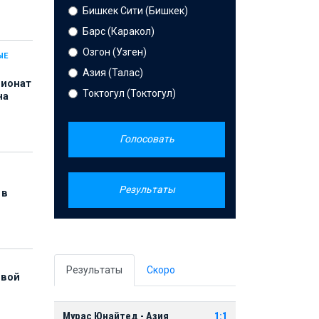
Бишкек Сити (Бишкек)
Барс (Каракол)
Озгон (Узген)
ЫЕ
Азия (Талас)
пионат
Токтогул (Токтогул)
на
Голосовать
Результаты
 в
Результаты
Скоро
рвой
Мурас Юнайтед - Азия
1:1