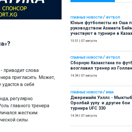
/
ГЛАВНЫЕ НОВОСТИ
ФУТБОЛ
Юные футболисты из Оша 
руководством Азамата Бай
участвуют в турнире в Каза
15:51
|
07 августа
са»?
/
ГЛАВНЫЕ НОВОСТИ
ФУТБОЛ
Сборную Казахстана по фут
возглавил тренер из Голла
 - приводит слова
14:34
|
07 августа
енера пригласить. Может,
 удастся в себя
/
ГЛАВНЫЕ НОВОСТИ
ММА
Джеремайя Уэллс - Мыкты
нда, регулярно
Оролбай уулу и другие бои
оль главного тренера
турнира UFC 330
тличался жестким
14:34
|
07 августа
ческой силы.