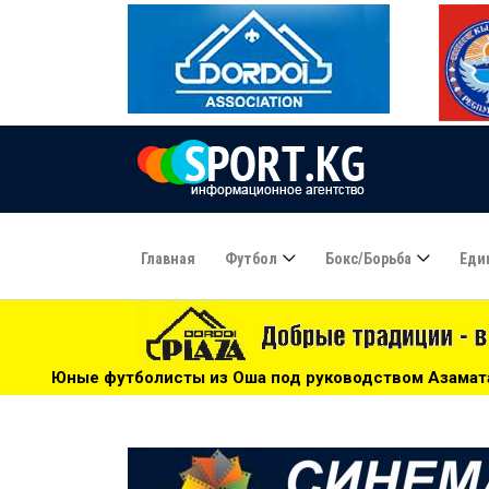
Главная
Футбол
Бокс/борьба
Еди
 из Оша под руководством Азамата Байматова участвуют в