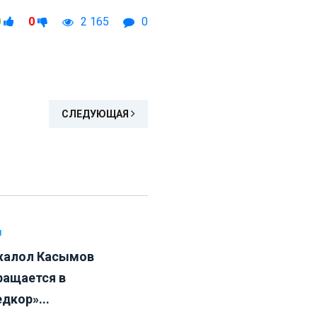
0
0
2 165
0
СЛЕДУЮЩАЯ
Л
алол Касымов
ращается в
дкор»...