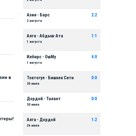
Азия - Барс
2:2
2 августа
Алга - Абдыш-Ата
1:1
1 августа
Илбирс - ОшМу
4:0
1 августа
зии в
Токтогул - Бишкек Сити
0:0
30 июля
Дордой - Талант
0:0
30 июля
нтеры!
Алга - Дордой
1:2
26 июля