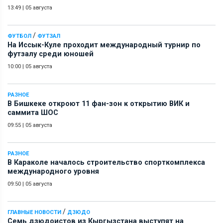
13:49
|
05 августа
/
ФУТБОЛ
ФУТЗАЛ
На Иссык-Куле проходит международный турнир по
футзалу среди юношей
10:00
|
05 августа
РАЗНОЕ
В Бишкеке откроют 11 фан-зон к открытию ВИК и
саммита ШОС
09:55
|
05 августа
РАЗНОЕ
В Караколе началось строительство спорткомплекса
международного уровня
09:50
|
05 августа
/
ГЛАВНЫЕ НОВОСТИ
ДЗЮДО
Семь дзюдоистов из Кыргызстана выступят на