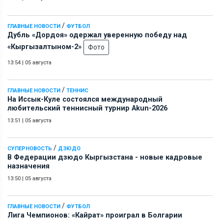
/
ГЛАВНЫЕ НОВОСТИ
ФУТБОЛ
Дубль «Дордоя» одержал уверенную победу над
«Кыргызалтыном-2»
Фото
13:54
|
05 августа
/
ГЛАВНЫЕ НОВОСТИ
ТЕННИС
На Иссык-Куле состоялся международный
любительский теннисный турнир Akun-2026
13:51
|
05 августа
/
СУПЕРНОВОСТЬ
ДЗЮДО
В Федерации дзюдо Кыргызстана - новые кадровые
назначения
13:50
|
05 августа
/
ГЛАВНЫЕ НОВОСТИ
ФУТБОЛ
Лига Чемпионов: «Кайрат» проиграл в Болгарии