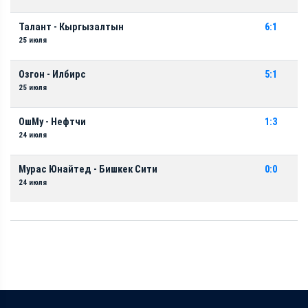
Талант - Кыргызалтын
6:1
25 июля
Озгон - Илбирс
5:1
25 июля
ОшМу - Нефтчи
1:3
24 июля
Мурас Юнайтед - Бишкек Сити
0:0
24 июля