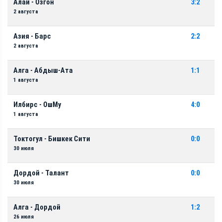
Алай - Озгон
3:2
2 августа
Азия - Барс
2:2
2 августа
Алга - Абдыш-Ата
1:1
1 августа
Илбирс - ОшМу
4:0
1 августа
Токтогул - Бишкек Сити
0:0
30 июля
Дордой - Талант
0:0
30 июля
Алга - Дордой
1:2
26 июля