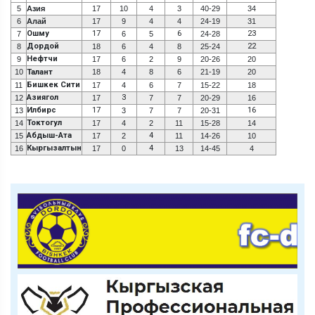
5
Азия
17
10
4
3
40-29
34
6
Алай
17
9
4
4
24-19
31
Ошму
17
6
23
7
6
5
24-28
Дордой
22
8
18
6
4
8
25-24
Нефтчи
9
17
6
2
9
20-26
20
10
Талант
18
4
8
6
21-19
20
Бишкек Сити
11
17
4
6
7
15-22
18
Азиягол
3
12
17
7
7
20-29
16
Илбирс
17
16
13
3
7
7
20-31
Токтогул
14
17
4
2
11
15-28
14
Абдыш-Ата
4
15
17
2
11
14-26
10
Кыргызалтын
4
16
17
0
13
14-45
4