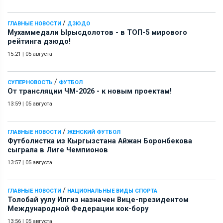
/
ГЛАВНЫЕ НОВОСТИ
ДЗЮДО
Мухаммедали Ырысдолотов - в ТОП-5 мирового
рейтинга дзюдо!
15:21
|
05 августа
/
СУПЕРНОВОСТЬ
ФУТБОЛ
От трансляции ЧМ-2026 - к новым проектам!
13:59
|
05 августа
/
ГЛАВНЫЕ НОВОСТИ
ЖЕНСКИЙ ФУТБОЛ
Футболистка из Кыргызстана Айжан Боронбекова
сыграла в Лиге Чемпионов
13:57
|
05 августа
/
ГЛАВНЫЕ НОВОСТИ
НАЦИОНАЛЬНЫЕ ВИДЫ СПОРТА
Толобай уулу Илгиз назначен Вице-президентом
Международной Федерации кок-бору
13:56
|
05 августа