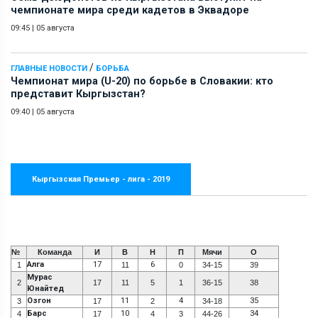
чемпионате мира среди кадетов в Эквадоре
09:45
|
05 августа
/
ГЛАВНЫЕ НОВОСТИ
БОРЬБА
Чемпионат мира (U-20) по борьбе в Словакии: кто
представит Кыргызстан?
09:40
|
05 августа
Кыргызская Премьер - лига - 2019
№
Команда
И
В
Н
П
Мячи
О
Алга
17
6
1
11
0
34-15
39
Мурас
2
17
11
5
1
36-15
38
Юнайтед
Озгон
11
4
35
3
17
2
34-18
Барс
10
34
4
17
4
3
44-26