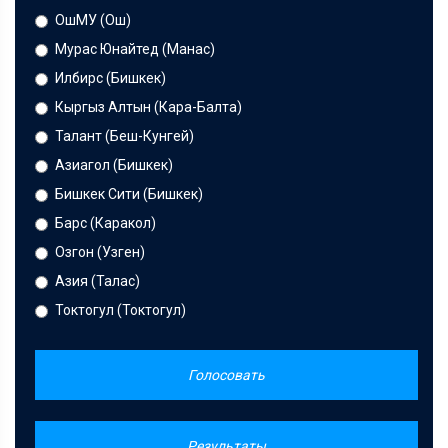
ОшМУ (Ош)
Мурас Юнайтед (Манас)
Илбирс (Бишкек)
Кыргыз Алтын (Кара-Балта)
Талант (Беш-Кунгей)
Азиагол (Бишкек)
Бишкек Сити (Бишкек)
Барс (Каракол)
Озгон (Узген)
Азия (Талас)
Токтогул (Токтогул)
Голосовать
Результаты