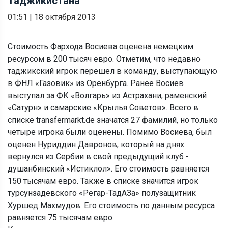
Таджикистана
01:51
|
18 октября 2013
Стоимость Фархода Восиева оценена немецким
ресурсом в 200 тысяч евро. Отметим, что недавно
таджикский игрок перешел в команду, выступающую
в ФНЛ «Газовик» из Оренбурга. Ранее Восиев
выступал за ФК «Волгарь» из Астрахани, раменский
«Сатурн» и самарские «Крылья Советов». Всего в
списке transfermarkt.de значатся 27 фамилий, но только
четыре игрока были оценены. Помимо Восиева, был
оценен Нуриддин Давронов, который на днях
вернулся из Сербии в свой предыдущий клуб -
душанбинский «Истиклол». Его стоимость равняется
150 тысячам евро. Также в списке значится игрок
турсунзадевского «Регар-ТадАЗа» полузащитник
Хуршед Махмудов. Его стоимость по данным ресурса
равняется 75 тысячам евро.