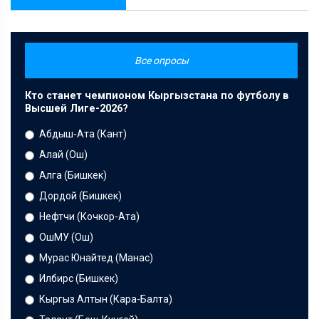
Все опросы
Кто станет чемпионом Кыргызстана по футболу в
Высшей Лиге-2026?
Абдыш-Ата (Кант)
Алай (Ош)
Алга (Бишкек)
Дордой (Бишкек)
Нефтчи (Кочкор-Ата)
ОшМУ (Ош)
Мурас Юнайтед (Манас)
Илбирс (Бишкек)
Кыргыз Алтын (Кара-Балта)