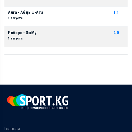
Алга - Абдыш-Ата
1:1
1 августа
Илбирс - ОшМу
4:0
1 августа
Главная