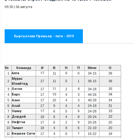
09:20
|
06 августа
Кыргызская Премьер - лига - 2019
№
Команда
И
В
Н
П
Мячи
О
Алга
17
6
1
11
0
34-15
39
Мурас
2
17
11
5
1
36-15
38
Юнайтед
Озгон
11
4
35
3
17
2
34-18
Барс
10
34
4
17
4
3
44-26
5
Азия
17
10
4
3
40-29
34
6
Алай
17
9
4
4
24-19
31
Ошму
17
6
23
7
6
5
24-28
Дордой
22
8
18
6
4
8
25-24
Нефтчи
9
17
6
2
9
20-26
20
10
Талант
18
4
8
6
21-19
20
Бишкек Сити
11
17
4
6
7
15-22
18