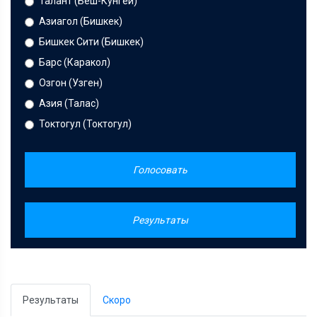
Талант (Беш-Кунгей)
Азиагол (Бишкек)
Бишкек Сити (Бишкек)
Барс (Каракол)
Озгон (Узген)
Азия (Талас)
Токтогул (Токтогул)
Голосовать
Результаты
Результаты
Скоро