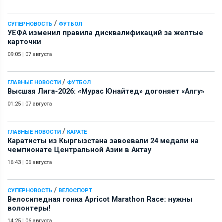
/
СУПЕРНОВОСТЬ
ФУТБОЛ
УЕФА изменил правила дисквалификаций за желтые
карточки
09:05
|
07 августа
/
ГЛАВНЫЕ НОВОСТИ
ФУТБОЛ
Высшая Лига-2026: «Мурас Юнайтед» догоняет «Алгу»
01:25
|
07 августа
/
ГЛАВНЫЕ НОВОСТИ
КАРАТЕ
Каратисты из Кыргызстана завоевали 24 медали на
чемпионате Центральной Азии в Актау
16:43
|
06 августа
/
СУПЕРНОВОСТЬ
ВЕЛОСПОРТ
Велосипедная гонка Apricot Marathon Race: нужны
волонтеры!
14:25
|
06 августа