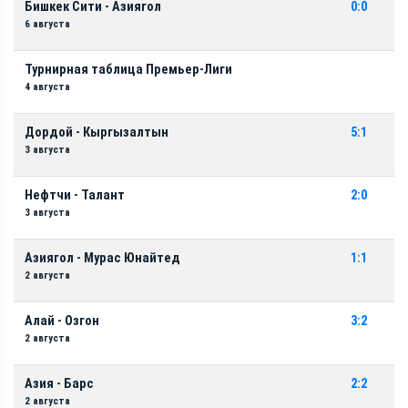
Бишкек Сити - Азиягол
0:0
6 августа
Турнирная таблица Премьер-Лиги
4 августа
Дордой - Кыргызалтын
5:1
3 августа
Нефтчи - Талант
2:0
3 августа
Азиягол - Мурас Юнайтед
1:1
2 августа
Алай - Озгон
3:2
2 августа
Азия - Барс
2:2
2 августа