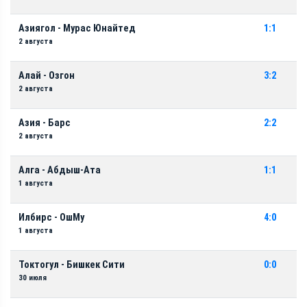
Азиягол - Мурас Юнайтед
1:1
2 августа
Алай - Озгон
3:2
2 августа
Азия - Барс
2:2
2 августа
Алга - Абдыш-Ата
1:1
1 августа
Илбирс - ОшМу
4:0
1 августа
Токтогул - Бишкек Сити
0:0
30 июля