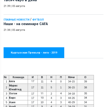
тысяч евро в день
21:39
|
05 августа
/
ГЛАВНЫЕ НОВОСТИ
ФУТБОЛ
Наши - на семинаре СAFA
21:34
|
05 августа
Кыргызская Премьер - лига - 2019
№
Команда
И
В
Н
П
Мячи
О
Алга
17
6
1
11
0
34-15
39
Мурас
2
17
11
5
1
36-15
38
Юнайтед
Озгон
11
4
35
3
17
2
34-18
Барс
10
34
4
17
4
3
44-26
5
Азия
17
10
4
3
40-29
34
6
Алай
17
9
4
4
24-19
31