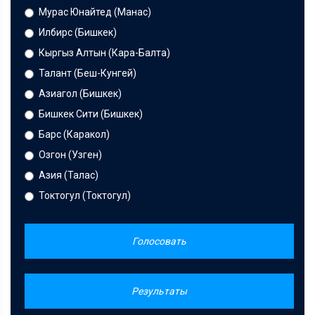
Мурас Юнайтед (Манас)
Илбирс (Бишкек)
Кыргыз Алтын (Кара-Балта)
Талант (Беш-Кунгей)
Азиагол (Бишкек)
Бишкек Сити (Бишкек)
Барс (Каракол)
Озгон (Узген)
Азия (Талас)
Токтогул (Токтогул)
Голосовать
Результаты