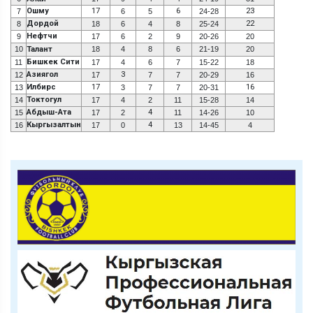
Ошму
17
6
23
7
6
5
24-28
Дордой
22
8
18
6
4
8
25-24
Нефтчи
9
17
6
2
9
20-26
20
10
Талант
18
4
8
6
21-19
20
Бишкек Сити
11
17
4
6
7
15-22
18
Азиягол
3
12
17
7
7
20-29
16
Илбирс
17
16
13
3
7
7
20-31
Токтогул
14
17
4
2
11
15-28
14
Абдыш-Ата
4
15
17
2
11
14-26
10
Кыргызалтын
4
16
17
0
13
14-45
4