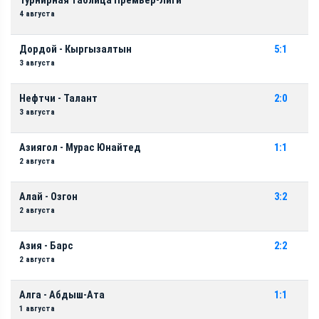
Турнирная таблица Премьер-Лиги
4 августа
Дордой - Кыргызалтын
5:1
3 августа
Нефтчи - Талант
2:0
3 августа
Азиягол - Мурас Юнайтед
1:1
2 августа
Алай - Озгон
3:2
2 августа
Азия - Барс
2:2
2 августа
Алга - Абдыш-Ата
1:1
1 августа