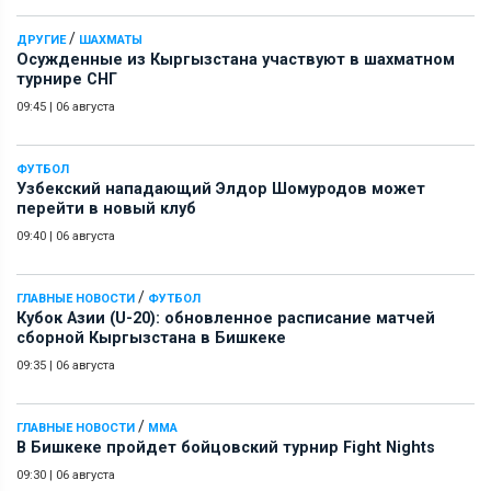
/
ДРУГИЕ
ШАХМАТЫ
Осужденные из Кыргызстана участвуют в шахматном
турнире СНГ
09:45
|
06 августа
ФУТБОЛ
Узбекский нападающий Элдор Шомуродов может
перейти в новый клуб
09:40
|
06 августа
/
ГЛАВНЫЕ НОВОСТИ
ФУТБОЛ
Кубок Азии (U-20): обновленное расписание матчей
сборной Кыргызстана в Бишкеке
09:35
|
06 августа
/
ГЛАВНЫЕ НОВОСТИ
ММА
В Бишкеке пройдет бойцовский турнир Fight Nights
09:30
|
06 августа