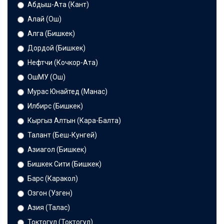
Абдыш-Ата (Кант)
Алай (Ош)
Алга (Бишкек)
Дордой (Бишкек)
Нефтчи (Кочкор-Ата)
ОшМУ (Ош)
Мурас Юнайтед (Манас)
Илбирс (Бишкек)
Кыргыз Алтын (Кара-Балта)
Талант (Беш-Кунгей)
Азиагол (Бишкек)
Бишкек Сити (Бишкек)
Барс (Каракол)
Озгон (Узген)
Азия (Талас)
Токтогул (Токтогул)