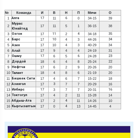
№
Команда
И
В
Н
П
Мячи
О
Алга
17
6
1
11
0
34-15
39
Мурас
2
17
11
5
1
36-15
38
Юнайтед
Озгон
11
4
35
3
17
2
34-18
Барс
10
34
4
17
4
3
44-26
5
Азия
17
10
4
3
40-29
34
6
Алай
17
9
4
4
24-19
31
Ошму
17
6
23
7
6
5
24-28
Дордой
22
8
18
6
4
8
25-24
Нефтчи
9
17
6
2
9
20-26
20
10
Талант
18
4
8
6
21-19
20
Бишкек Сити
11
17
4
6
7
15-22
18
Азиягол
3
12
17
7
7
20-29
16
Илбирс
17
16
13
3
7
7
20-31
Токтогул
14
17
4
2
11
15-28
14
Абдыш-Ата
4
15
17
2
11
14-26
10
Кыргызалтын
4
16
17
0
13
14-45
4