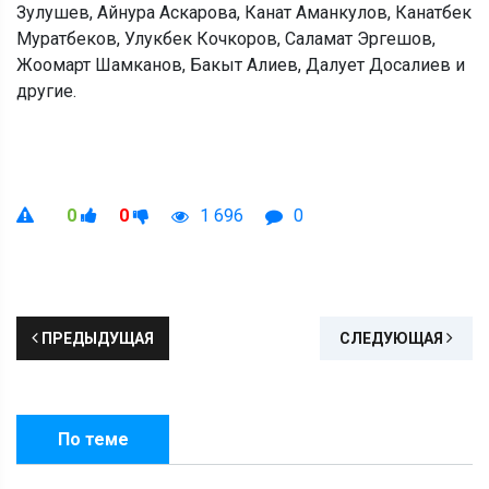
Зулушев, Айнура Аскарова, Канат Аманкулов, Канатбек
Муратбеков, Улукбек Кочкоров, Саламат Эргешов,
Жоомарт Шамканов, Бакыт Алиев, Далует Досалиев и
другие.
0
0
1 696
0
ПРЕДЫДУЩАЯ
СЛЕДУЮЩАЯ
По теме