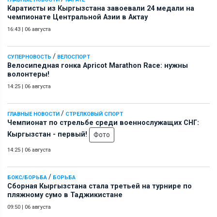
Каратисты из Кыргызстана завоевали 24 медали на
чемпионате Центральной Азии в Актау
16:43
|
06 августа
/
СУПЕРНОВОСТЬ
ВЕЛОСПОРТ
Велосипедная гонка Apricot Marathon Race: нужны
волонтеры!
14:25
|
06 августа
/
ГЛАВНЫЕ НОВОСТИ
СТРЕЛКОВЫЙ СПОРТ
Чемпионат по стрельбе среди военнослужащих СНГ:
Кыргызстан - первый!
Фото
14:25
|
06 августа
/
БОКС/БОРЬБА
БОРЬБА
Сборная Кыргызстана стала третьей на турнире по
пляжному сумо в Таджикистане
09:50
|
06 августа