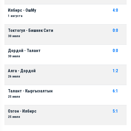
Илбирс - ОшМу
4:0
1 августа
Токтогул - Бишкек Сити
0:0
30 июля
Дордой - Талант
0:0
30 июля
Алга - Дордой
1:2
26 июля
Талант - Кыргызалтын
6:1
25 июля
Озгон - Илбирс
5:1
25 июля