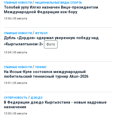
/
ГЛАВНЫЕ НОВОСТИ
НАЦИОНАЛЬНЫЕ ВИДЫ СПОРТА
Толобай уулу Илгиз назначен Вице-президентом
Международной Федерации кок-бору
13:56
|
05 августа
/
ГЛАВНЫЕ НОВОСТИ
ФУТБОЛ
Дубль «Дордоя» одержал уверенную победу над
«Кыргызалтыном-2»
Фото
13:54
|
05 августа
/
ГЛАВНЫЕ НОВОСТИ
ТЕННИС
На Иссык-Куле состоялся международный
любительский теннисный турнир Akun-2026
13:51
|
05 августа
/
СУПЕРНОВОСТЬ
ДЗЮДО
В Федерации дзюдо Кыргызстана - новые кадровые
назначения
13:50
|
05 августа