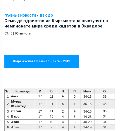
/
ГЛАВНЫЕ НОВОСТИ
ДЗЮДО
Семь дзюдоистов из Кыргызстана выступят на
чемпионате мира среди кадетов в Эквадоре
09:45
|
05 августа
Кыргызская Премьер - лига - 2019
№
Команда
И
В
Н
П
Мячи
О
Алга
17
6
1
11
0
34-15
39
Мурас
2
17
11
5
1
36-15
38
Юнайтед
Озгон
11
4
35
3
17
2
34-18
Барс
10
34
4
17
4
3
44-26
5
Азия
17
10
4
3
40-29
34
6
Алай
17
9
4
4
24-19
31