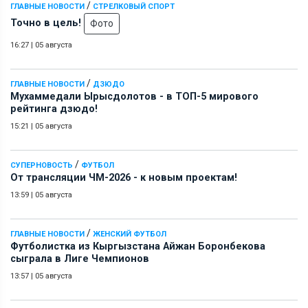
/
ГЛАВНЫЕ НОВОСТИ
СТРЕЛКОВЫЙ СПОРТ
Точно в цель!
Фото
16:27
|
05 августа
/
ГЛАВНЫЕ НОВОСТИ
ДЗЮДО
Мухаммедали Ырысдолотов - в ТОП-5 мирового
рейтинга дзюдо!
15:21
|
05 августа
/
СУПЕРНОВОСТЬ
ФУТБОЛ
От трансляции ЧМ-2026 - к новым проектам!
13:59
|
05 августа
/
ГЛАВНЫЕ НОВОСТИ
ЖЕНСКИЙ ФУТБОЛ
Футболистка из Кыргызстана Айжан Боронбекова
сыграла в Лиге Чемпионов
13:57
|
05 августа