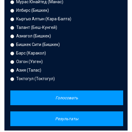
Мурас Юнайтед (Манас)
Илбирс (Бишкек)
Кыргыз Алтын (Кара-Балта)
Талант (Беш-Кунгей)
Азиагол (Бишкек)
Бишкек Сити (Бишкек)
Барс (Каракол)
Озгон (Узген)
Азия (Талас)
Токтогул (Токтогул)
Голосовать
Результаты