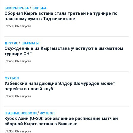
/
БОКС/БОРЬБА
БОРЬБА
Сборная Кыргызстана стала третьей на турнире по
пляжному сумо в Таджикистане
09:50
|
06 августа
/
ДРУГИЕ
ШАХМАТЫ
Осужденные из Кыргызстана участвуют в шахматном
турнире СНГ
09:45
|
06 августа
ФУТБОЛ
Узбекский нападающий Элдор Шомуродов может
перейти в новый клуб
09:40
|
06 августа
/
ГЛАВНЫЕ НОВОСТИ
ФУТБОЛ
Кубок Азии (U-20): обновленное расписание матчей
сборной Кыргызстана в Бишкеке
09:35
|
06 августа