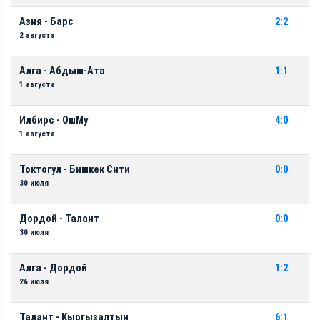
Азия - Барс
2:2
2 августа
Алга - Абдыш-Ата
1:1
1 августа
Илбирс - ОшМу
4:0
1 августа
Токтогул - Бишкек Сити
0:0
30 июля
Дордой - Талант
0:0
30 июля
Алга - Дордой
1:2
26 июля
Талант - Кыргызалтын
6:1