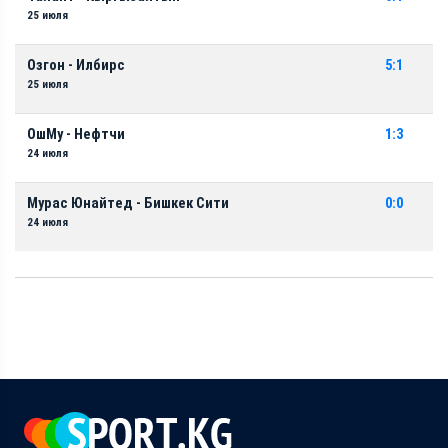
25 июля
Озгон - Илбирс
5:1
25 июля
ОшМу - Нефтчи
1:3
24 июля
Мурас Юнайтед - Бишкек Сити
0:0
24 июля