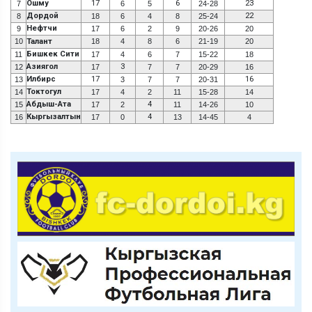
Ошму
17
6
23
7
6
5
24-28
Дордой
22
8
18
6
4
8
25-24
Нефтчи
9
17
6
2
9
20-26
20
10
Талант
18
4
8
6
21-19
20
Бишкек Сити
11
17
4
6
7
15-22
18
Азиягол
3
12
17
7
7
20-29
16
Илбирс
17
16
13
3
7
7
20-31
Токтогул
14
17
4
2
11
15-28
14
Абдыш-Ата
4
15
17
2
11
14-26
10
Кыргызалтын
4
16
17
0
13
14-45
4