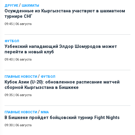
/
ДРУГИЕ
ШАХМАТЫ
Осужденные из Кыргызстана участвуют в шахматном
турнире СНГ
09:45
|
06 августа
ФУТБОЛ
Узбекский нападающий Элдор Шомуродов может
перейти в новый клуб
09:40
|
06 августа
/
ГЛАВНЫЕ НОВОСТИ
ФУТБОЛ
Кубок Азии (U-20): обновленное расписание матчей
сборной Кыргызстана в Бишкеке
09:35
|
06 августа
/
ГЛАВНЫЕ НОВОСТИ
ММА
В Бишкеке пройдет бойцовский турнир Fight Nights
09:30
|
06 августа