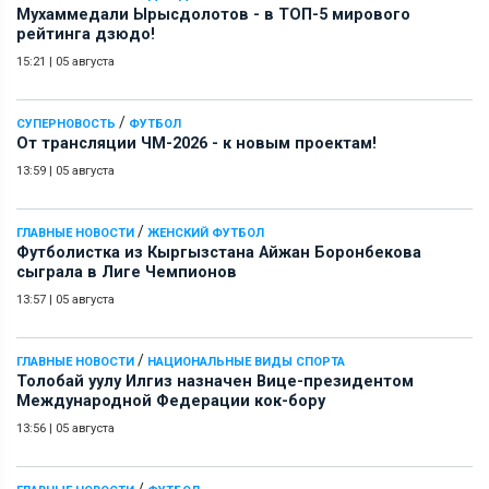
Мухаммедали Ырысдолотов - в ТОП-5 мирового
рейтинга дзюдо!
15:21
|
05 августа
/
СУПЕРНОВОСТЬ
ФУТБОЛ
От трансляции ЧМ-2026 - к новым проектам!
13:59
|
05 августа
/
ГЛАВНЫЕ НОВОСТИ
ЖЕНСКИЙ ФУТБОЛ
Футболистка из Кыргызстана Айжан Боронбекова
сыграла в Лиге Чемпионов
13:57
|
05 августа
/
ГЛАВНЫЕ НОВОСТИ
НАЦИОНАЛЬНЫЕ ВИДЫ СПОРТА
Толобай уулу Илгиз назначен Вице-президентом
Международной Федерации кок-бору
13:56
|
05 августа
/