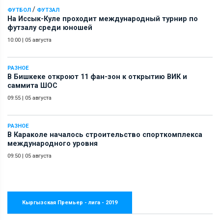
/
ФУТБОЛ
ФУТЗАЛ
На Иссык-Куле проходит международный турнир по
футзалу среди юношей
10:00
|
05 августа
РАЗНОЕ
В Бишкеке откроют 11 фан-зон к открытию ВИК и
саммита ШОС
09:55
|
05 августа
РАЗНОЕ
В Караколе началось строительство спорткомплекса
международного уровня
09:50
|
05 августа
Кыргызская Премьер - лига - 2019