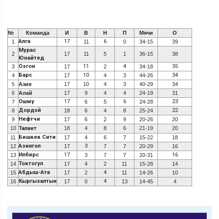
№
Команда
И
В
Н
П
Мячи
О
Алга
17
6
1
11
0
34-15
39
Мурас
2
17
11
5
1
36-15
38
Юнайтед
Озгон
11
4
35
3
17
2
34-18
Барс
10
34
4
17
4
3
44-26
5
Азия
17
10
4
3
40-29
34
6
Алай
17
9
4
4
24-19
31
Ошму
17
6
23
7
6
5
24-28
Дордой
22
8
18
6
4
8
25-24
Нефтчи
9
17
6
2
9
20-26
20
10
Талант
18
4
8
6
21-19
20
Бишкек Сити
11
17
4
6
7
15-22
18
Азиягол
3
12
17
7
7
20-29
16
Илбирс
17
16
13
3
7
7
20-31
Токтогул
14
17
4
2
11
15-28
14
Абдыш-Ата
4
15
17
2
11
14-26
10
Кыргызалтын
4
16
17
0
13
14-45
4