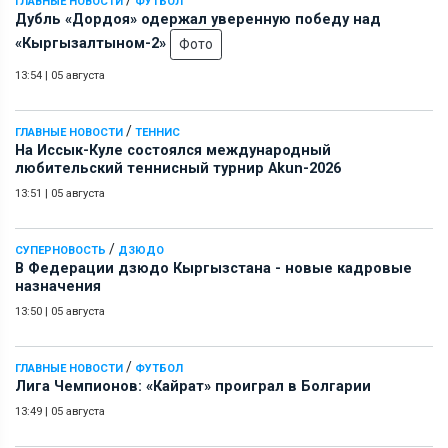
ГЛАВНЫЕ НОВОСТИ
ФУТБОЛ
Дубль «Дордоя» одержал уверенную победу над
«Кыргызалтыном-2»
Фото
13:54
|
05 августа
/
ГЛАВНЫЕ НОВОСТИ
ТЕННИС
На Иссык-Куле состоялся международный
любительский теннисный турнир Akun-2026
13:51
|
05 августа
/
СУПЕРНОВОСТЬ
ДЗЮДО
В Федерации дзюдо Кыргызстана - новые кадровые
назначения
13:50
|
05 августа
/
ГЛАВНЫЕ НОВОСТИ
ФУТБОЛ
Лига Чемпионов: «Кайрат» проиграл в Болгарии
13:49
|
05 августа