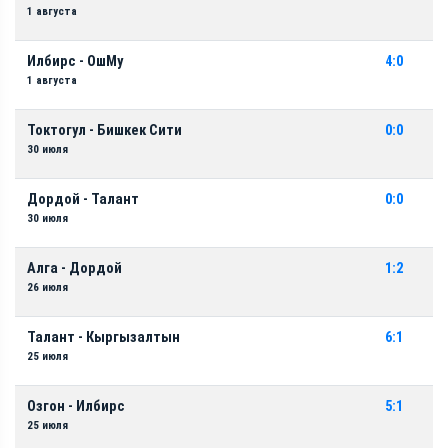
1 августа
Илбирс - ОшМу
4:0
1 августа
Токтогул - Бишкек Сити
0:0
30 июля
Дордой - Талант
0:0
30 июля
Алга - Дордой
1:2
26 июля
Талант - Кыргызалтын
6:1
25 июля
Озгон - Илбирс
5:1
25 июля