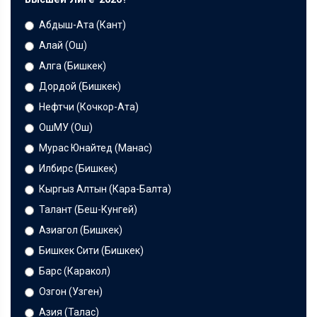
Абдыш-Ата (Кант)
Алай (Ош)
Алга (Бишкек)
Дордой (Бишкек)
Нефтчи (Кочкор-Ата)
ОшМУ (Ош)
Мурас Юнайтед (Манас)
Илбирс (Бишкек)
Кыргыз Алтын (Кара-Балта)
Талант (Беш-Кунгей)
Азиагол (Бишкек)
Бишкек Сити (Бишкек)
Барс (Каракол)
Озгон (Узген)
Азия (Талас)