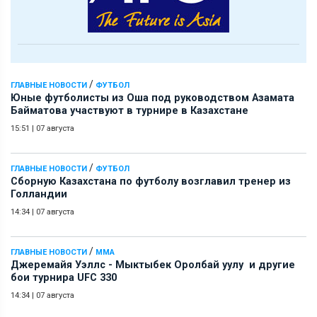
/
ГЛАВНЫЕ НОВОСТИ
ФУТБОЛ
Юные футболисты из Оша под руководством Азамата
Байматова участвуют в турнире в Казахстане
15:51
|
07 августа
/
ГЛАВНЫЕ НОВОСТИ
ФУТБОЛ
Сборную Казахстана по футболу возглавил тренер из
Голландии
14:34
|
07 августа
/
ГЛАВНЫЕ НОВОСТИ
ММА
Джеремайя Уэллс - Мыктыбек Оролбай уулу и другие
бои турнира UFC 330
14:34
|
07 августа