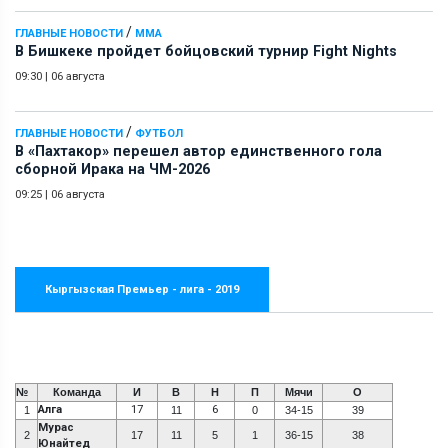
/
ГЛАВНЫЕ НОВОСТИ
ММА
В Бишкеке пройдет бойцовский турнир Fight Nights
09:30
|
06 августа
/
ГЛАВНЫЕ НОВОСТИ
ФУТБОЛ
В «Пахтакор» перешел автор единственного гола
сборной Ирака на ЧМ-2026
09:25
|
06 августа
Кыргызская Премьер - лига - 2019
№
Команда
И
В
Н
П
Мячи
О
Алга
17
6
1
11
0
34-15
39
Мурас
2
17
11
5
1
36-15
38
Юнайтед