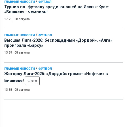
/
ГЛАВНЫЕ НОВОСТИ
ФУТЗАЛ
Турнир по футзалу среди юношей на Иссык-Куле:
«Бишкек» - чемпион!
17:21
|
08 августа
/
ГЛАВНЫЕ НОВОСТИ
ФУТБОЛ
Высшая Лига-2026: беспощадный «Дордой», «Алга»
проиграла «Барсу»
13:39
|
08 августа
/
ГЛАВНЫЕ НОВОСТИ
ФУТБОЛ
Жогорку Лига-2026: «Дордой» громит «Нефтчи» в
Бишкеке!
Фото
13:38
|
08 августа