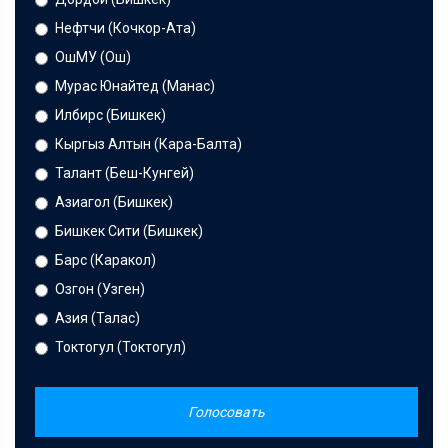
Нефтчи (Кочкор-Ата)
ОшМУ (Ош)
Мурас Юнайтед (Манас)
Илбирс (Бишкек)
Кыргыз Алтын (Кара-Балта)
Талант (Беш-Кунгей)
Азиагол (Бишкек)
Бишкек Сити (Бишкек)
Барс (Каракол)
Озгон (Узген)
Азия (Талас)
Токтогул (Токтогул)
Голосовать