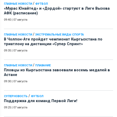
/
ГЛАВНЫЕ НОВОСТИ
ФУТБОЛ
«Мурас Юнайтед» и «Дордой» стартуют в Лиге Вызова
АФК (расписание)
09:40
|
07 августа
/
ГЛАВНЫЕ НОВОСТИ
ЭКСТРЕМАЛЬНЫЕ ВИДЫ СПОРТА
В Чолпон-Ате пройдет чемпионат Кыргызстана по
триатлону на дистанции «Супер Спринт»
09:35
|
07 августа
/
ГЛАВНЫЕ НОВОСТИ
ПЛАВАНИЕ
Пловцы из Кыргызстана завоевали восемь медалей в
Астане
09:30
|
07 августа
/
СУПЕРНОВОСТЬ
ФУТБОЛ
Поддержка для команд Первой Лиги!
09:25
|
07 августа