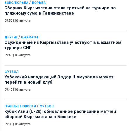
/
БОКС/БОРЬБА
БОРЬБА
Сборная Кыргызстана стала третьей на турнире по
пляжному сумо в Таджикистане
09:50
|
06 августа
/
ДРУГИЕ
ШАХМАТЫ
Осужденные из Кыргызстана участвуют в шахматном
турнире СНГ
09:45
|
06 августа
ФУТБОЛ
Узбекский нападающий Элдор Шомуродов может
перейти в новый клуб
09:40
|
06 августа
/
ГЛАВНЫЕ НОВОСТИ
ФУТБОЛ
Кубок Азии (U-20): обновленное расписание матчей
сборной Кыргызстана в Бишкеке
09:35
|
06 августа