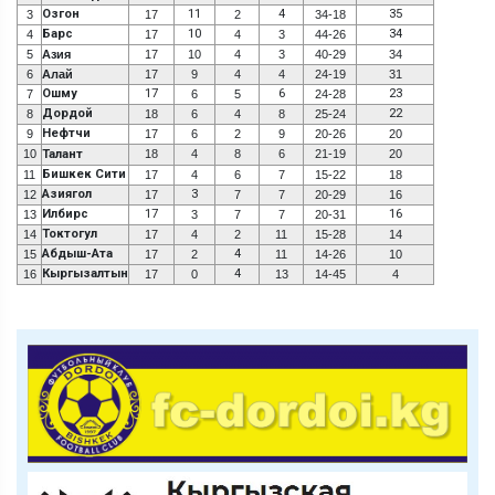
Озгон
11
4
35
3
17
2
34-18
Барс
10
34
4
17
4
3
44-26
5
Азия
17
10
4
3
40-29
34
6
Алай
17
9
4
4
24-19
31
Ошму
17
6
23
7
6
5
24-28
Дордой
22
8
18
6
4
8
25-24
Нефтчи
9
17
6
2
9
20-26
20
10
Талант
18
4
8
6
21-19
20
Бишкек Сити
11
17
4
6
7
15-22
18
Азиягол
3
12
17
7
7
20-29
16
Илбирс
17
16
13
3
7
7
20-31
Токтогул
14
17
4
2
11
15-28
14
Абдыш-Ата
4
15
17
2
11
14-26
10
Кыргызалтын
4
16
17
0
13
14-45
4