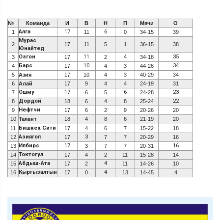
№
Команда
И
В
Н
П
Мячи
О
Алга
17
6
1
11
0
34-15
39
Мурас
2
17
11
5
1
36-15
38
Юнайтед
Озгон
11
4
35
3
17
2
34-18
Барс
10
34
4
17
4
3
44-26
5
Азия
17
10
4
3
40-29
34
6
Алай
17
9
4
4
24-19
31
Ошму
17
6
23
7
6
5
24-28
Дордой
22
8
18
6
4
8
25-24
Нефтчи
9
17
6
2
9
20-26
20
10
Талант
18
4
8
6
21-19
20
Бишкек Сити
11
17
4
6
7
15-22
18
Азиягол
3
12
17
7
7
20-29
16
Илбирс
17
16
13
3
7
7
20-31
Токтогул
14
17
4
2
11
15-28
14
Абдыш-Ата
4
15
17
2
11
14-26
10
Кыргызалтын
4
16
17
0
13
14-45
4