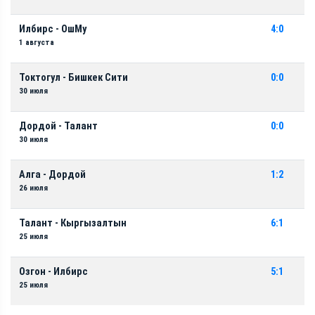
Илбирс - ОшМу
4:0
1 августа
Токтогул - Бишкек Сити
0:0
30 июля
Дордой - Талант
0:0
30 июля
Алга - Дордой
1:2
26 июля
Талант - Кыргызалтын
6:1
25 июля
Озгон - Илбирс
5:1
25 июля