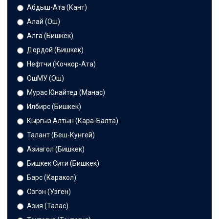
Абдыш-Ата (Кант)
Алай (Ош)
Алга (Бишкек)
Дордой (Бишкек)
Нефтчи (Кочкор-Ата)
ОшМУ (Ош)
Мурас Юнайтед (Манас)
Илбирс (Бишкек)
Кыргыз Алтын (Кара-Балта)
Талант (Беш-Кунгей)
Азиагол (Бишкек)
Бишкек Сити (Бишкек)
Барс (Каракол)
Озгон (Узген)
Азия (Талас)