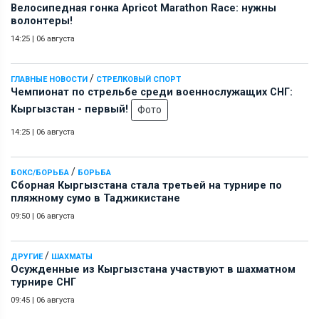
Велосипедная гонка Apricot Marathon Race: нужны
волонтеры!
14:25
|
06 августа
/
ГЛАВНЫЕ НОВОСТИ
СТРЕЛКОВЫЙ СПОРТ
Чемпионат по стрельбе среди военнослужащих СНГ:
Кыргызстан - первый!
Фото
14:25
|
06 августа
/
БОКС/БОРЬБА
БОРЬБА
Сборная Кыргызстана стала третьей на турнире по
пляжному сумо в Таджикистане
09:50
|
06 августа
/
ДРУГИЕ
ШАХМАТЫ
Осужденные из Кыргызстана участвуют в шахматном
турнире СНГ
09:45
|
06 августа