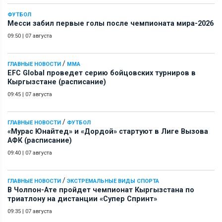
ФУТБОЛ
Месси забил первые голы после чемпионата мира-2026
09:50
|
07 августа
/
ГЛАВНЫЕ НОВОСТИ
ММА
EFC Global проведет серию бойцовских турниров в
Кыргызстане (расписание)
09:45
|
07 августа
/
ГЛАВНЫЕ НОВОСТИ
ФУТБОЛ
«Мурас Юнайтед» и «Дордой» стартуют в Лиге Вызова
АФК (расписание)
09:40
|
07 августа
/
ГЛАВНЫЕ НОВОСТИ
ЭКСТРЕМАЛЬНЫЕ ВИДЫ СПОРТА
В Чолпон-Ате пройдет чемпионат Кыргызстана по
триатлону на дистанции «Супер Спринт»
09:35
|
07 августа