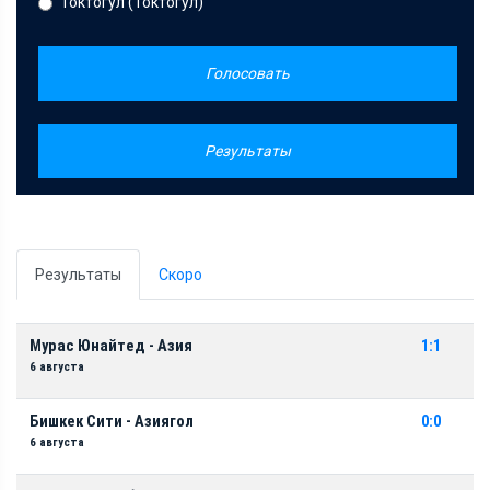
Токтогул (Токтогул)
Голосовать
Результаты
Результаты
Скоро
Мурас Юнайтед - Азия
1:1
6 августа
Бишкек Сити - Азиягол
0:0
6 августа