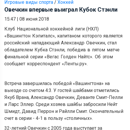
Игровые виды спорта
/
Хоккей
Овечкин впервые выиграл Кубок Стэнли
15:47
|
08 июня 2018
Клуб Национальной хоккейной лиги (НХЛ)
«
Вашингтон Кэпиталс
»,
капитаном которого является
российский нападающий Александр Овечкин, стал
обладателем Кубка Стэнли, победив в пятом матче
финальной серии
«
Вегас Голден Найтс
».
Об этом
сообщает корреспондент
«
Ленты.ру
».
Встреча завершилась победой «Вашингтона» на
выезде со счетом 4:3. У гостей шайбами отметились
Якуб Врана, Александр Овечкин, Деванте Смит-Пелли
и Ларс Эллер. Среди хозяев шайбы забросили Нейт
Шмидт, Давид Перрон и Райлли Смит. Окончательный
счет в серии - 4-1 в пользу «столичных».
32-летний Овечкин с 2005 года выступает за