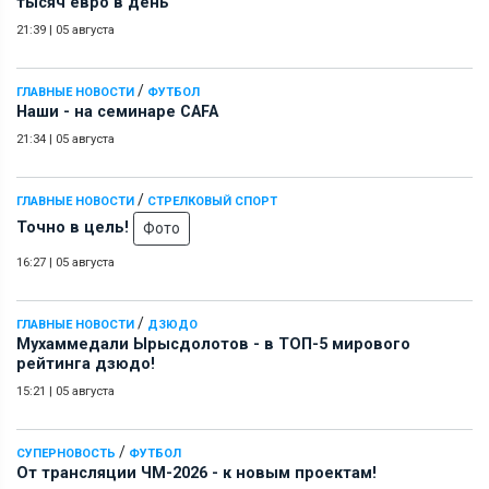
тысяч евро в день
21:39
|
05 августа
/
ГЛАВНЫЕ НОВОСТИ
ФУТБОЛ
Наши - на семинаре СAFA
21:34
|
05 августа
/
ГЛАВНЫЕ НОВОСТИ
СТРЕЛКОВЫЙ СПОРТ
Точно в цель!
Фото
16:27
|
05 августа
/
ГЛАВНЫЕ НОВОСТИ
ДЗЮДО
Мухаммедали Ырысдолотов - в ТОП-5 мирового
рейтинга дзюдо!
15:21
|
05 августа
/
СУПЕРНОВОСТЬ
ФУТБОЛ
От трансляции ЧМ-2026 - к новым проектам!