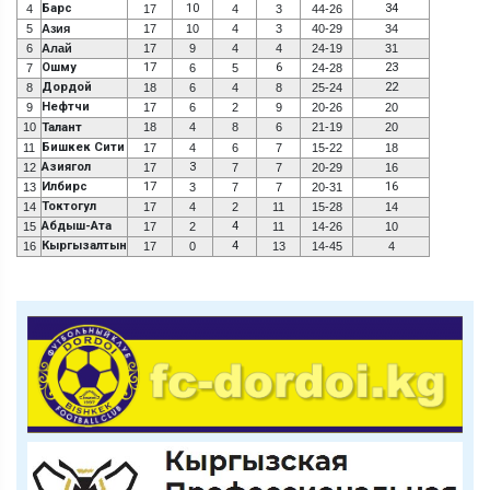
Барс
10
34
4
17
4
3
44-26
5
Азия
17
10
4
3
40-29
34
6
Алай
17
9
4
4
24-19
31
Ошму
17
6
23
7
6
5
24-28
Дордой
22
8
18
6
4
8
25-24
Нефтчи
9
17
6
2
9
20-26
20
10
Талант
18
4
8
6
21-19
20
Бишкек Сити
11
17
4
6
7
15-22
18
Азиягол
3
12
17
7
7
20-29
16
Илбирс
17
16
13
3
7
7
20-31
Токтогул
14
17
4
2
11
15-28
14
Абдыш-Ата
4
15
17
2
11
14-26
10
Кыргызалтын
4
16
17
0
13
14-45
4