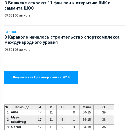
В Бишкеке откроют 11 фан-зон к открытию ВИК и
саммита ШОС
09:55
|
05 августа
РАЗНОЕ
В Караколе началось строительство спорткомплекса
международного уровня
09:50
|
05 августа
Кыргызская Премьер - лига - 2019
№
Команда
И
В
Н
П
Мячи
О
Алга
17
6
1
11
0
34-15
39
Мурас
2
17
11
5
1
36-15
38
Юнайтед
Озгон
11
4
35
3
17
2
34-18