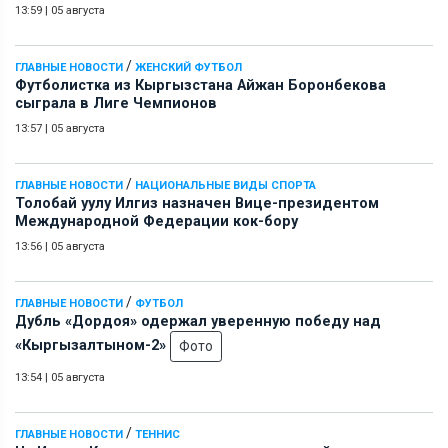
13:59
|
05 августа
/
ГЛАВНЫЕ НОВОСТИ
ЖЕНСКИЙ ФУТБОЛ
Футболистка из Кыргызстана Айжан Боронбекова
сыграла в Лиге Чемпионов
13:57
|
05 августа
/
ГЛАВНЫЕ НОВОСТИ
НАЦИОНАЛЬНЫЕ ВИДЫ СПОРТА
Толобай уулу Илгиз назначен Вице-президентом
Международной Федерации кок-бору
13:56
|
05 августа
/
ГЛАВНЫЕ НОВОСТИ
ФУТБОЛ
Дубль «Дордоя» одержал уверенную победу над
«Кыргызалтыном-2»
Фото
13:54
|
05 августа
/
ГЛАВНЫЕ НОВОСТИ
ТЕННИС