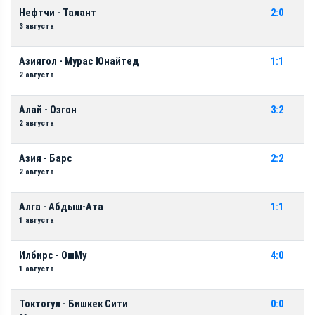
Нефтчи - Талант
2:0
3 августа
Азиягол - Мурас Юнайтед
1:1
2 августа
Алай - Озгон
3:2
2 августа
Азия - Барс
2:2
2 августа
Алга - Абдыш-Ата
1:1
1 августа
Илбирс - ОшМу
4:0
1 августа
Токтогул - Бишкек Сити
0:0