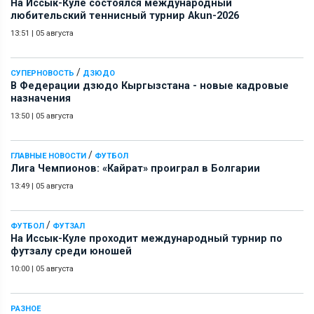
На Иссык-Куле состоялся международный
любительский теннисный турнир Akun-2026
13:51
|
05 августа
/
СУПЕРНОВОСТЬ
ДЗЮДО
В Федерации дзюдо Кыргызстана - новые кадровые
назначения
13:50
|
05 августа
/
ГЛАВНЫЕ НОВОСТИ
ФУТБОЛ
Лига Чемпионов: «Кайрат» проиграл в Болгарии
13:49
|
05 августа
/
ФУТБОЛ
ФУТЗАЛ
На Иссык-Куле проходит международный турнир по
футзалу среди юношей
10:00
|
05 августа
РАЗНОЕ