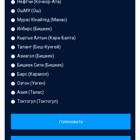
Нефтчи (Кочкор-Ата)
ОшМУ (Ош)
Мурас Юнайтед (Манас)
Илбирс (Бишкек)
Кыргыз Алтын (Кара-Балта)
Талант (Беш-Кунгей)
Азиагол (Бишкек)
Бишкек Сити (Бишкек)
Барс (Каракол)
Озгон (Узген)
Азия (Талас)
Токтогул (Токтогул)
Голосовать