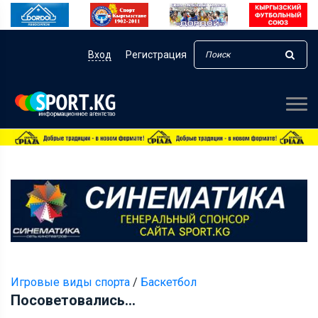
Вход
Регистрация
Игровые виды спорта
/
Баскетбол
Посоветовались...