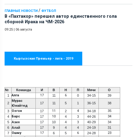
/
ГЛАВНЫЕ НОВОСТИ
ФУТБОЛ
В «Пахтакор» перешел автор единственного гола
сборной Ирака на ЧМ-2026
09:25
|
06 августа
Кыргызская Премьер - лига - 2019
№
Команда
И
В
Н
П
Мячи
О
Алга
17
6
1
11
0
34-15
39
Мурас
2
17
11
5
1
36-15
38
Юнайтед
Озгон
11
4
35
3
17
2
34-18
Барс
10
34
4
17
4
3
44-26
5
Азия
17
10
4
3
40-29
34
6
Алай
17
9
4
4
24-19
31
Ошму
17
6
23
7
6
5
24-28