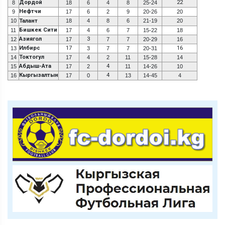
Дордой
22
8
18
6
4
8
25-24
Нефтчи
9
17
6
2
9
20-26
20
10
Талант
18
4
8
6
21-19
20
Бишкек Сити
11
17
4
6
7
15-22
18
Азиягол
3
12
17
7
7
20-29
16
Илбирс
17
16
13
3
7
7
20-31
Токтогул
14
17
4
2
11
15-28
14
Абдыш-Ата
4
15
17
2
11
14-26
10
Кыргызалтын
4
16
17
0
13
14-45
4