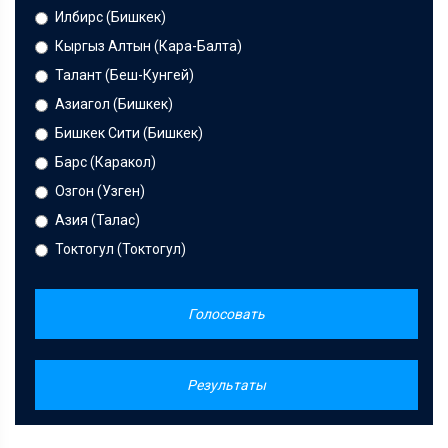
Илбирс (Бишкек)
Кыргыз Алтын (Кара-Балта)
Талант (Беш-Кунгей)
Азиагол (Бишкек)
Бишкек Сити (Бишкек)
Барс (Каракол)
Озгон (Узген)
Азия (Талас)
Токтогул (Токтогул)
Голосовать
Результаты