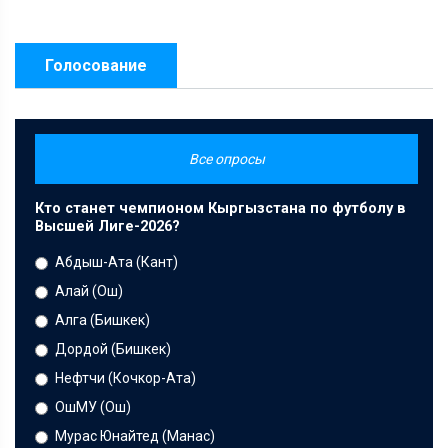
Голосование
Все опросы
Кто станет чемпионом Кыргызстана по футболу в
Высшей Лиге-2026?
Абдыш-Ата (Кант)
Алай (Ош)
Алга (Бишкек)
Дордой (Бишкек)
Нефтчи (Кочкор-Ата)
ОшМУ (Ош)
Мурас Юнайтед (Манас)