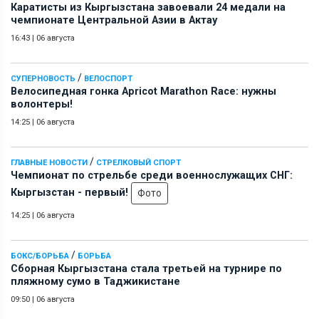
Каратисты из Кыргызстана завоевали 24 медали на
чемпионате Центральной Азии в Актау
16:43
|
06 августа
/
СУПЕРНОВОСТЬ
ВЕЛОСПОРТ
Велосипедная гонка Apricot Marathon Race: нужны
волонтеры!
14:25
|
06 августа
/
ГЛАВНЫЕ НОВОСТИ
СТРЕЛКОВЫЙ СПОРТ
Чемпионат по стрельбе среди военнослужащих СНГ:
Кыргызстан - первый!
Фото
14:25
|
06 августа
/
БОКС/БОРЬБА
БОРЬБА
Сборная Кыргызстана стала третьей на турнире по
пляжному сумо в Таджикистане
09:50
|
06 августа