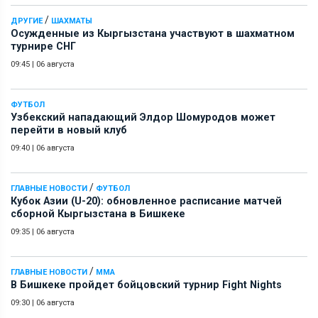
/
ДРУГИЕ
ШАХМАТЫ
Осужденные из Кыргызстана участвуют в шахматном
турнире СНГ
09:45
|
06 августа
ФУТБОЛ
Узбекский нападающий Элдор Шомуродов может
перейти в новый клуб
09:40
|
06 августа
/
ГЛАВНЫЕ НОВОСТИ
ФУТБОЛ
Кубок Азии (U-20): обновленное расписание матчей
сборной Кыргызстана в Бишкеке
09:35
|
06 августа
/
ГЛАВНЫЕ НОВОСТИ
ММА
В Бишкеке пройдет бойцовский турнир Fight Nights
09:30
|
06 августа