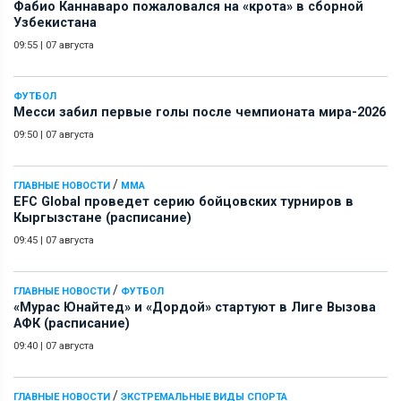
Фабио Каннаваро пожаловался на «крота» в сборной
Узбекистана
09:55
|
07 августа
ФУТБОЛ
Месси забил первые голы после чемпионата мира-2026
09:50
|
07 августа
/
ГЛАВНЫЕ НОВОСТИ
ММА
EFC Global проведет серию бойцовских турниров в
Кыргызстане (расписание)
09:45
|
07 августа
/
ГЛАВНЫЕ НОВОСТИ
ФУТБОЛ
«Мурас Юнайтед» и «Дордой» стартуют в Лиге Вызова
АФК (расписание)
09:40
|
07 августа
/
ГЛАВНЫЕ НОВОСТИ
ЭКСТРЕМАЛЬНЫЕ ВИДЫ СПОРТА