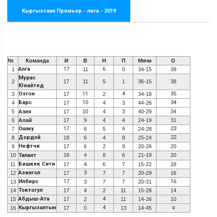
Кыргызская Премьер - лига - 2019
№
Команда
И
В
Н
П
Мячи
О
Алга
17
6
1
11
0
34-15
39
Мурас
2
17
11
5
1
36-15
38
Юнайтед
Озгон
11
4
35
3
17
2
34-18
Барс
10
34
4
17
4
3
44-26
5
Азия
17
10
4
3
40-29
34
6
Алай
17
9
4
4
24-19
31
Ошму
17
6
23
7
6
5
24-28
Дордой
22
8
18
6
4
8
25-24
Нефтчи
9
17
6
2
9
20-26
20
10
Талант
18
4
8
6
21-19
20
Бишкек Сити
11
17
4
6
7
15-22
18
Азиягол
3
12
17
7
7
20-29
16
Илбирс
17
16
13
3
7
7
20-31
Токтогул
14
17
4
2
11
15-28
14
Абдыш-Ата
4
15
17
2
11
14-26
10
Кыргызалтын
4
16
17
0
13
14-45
4