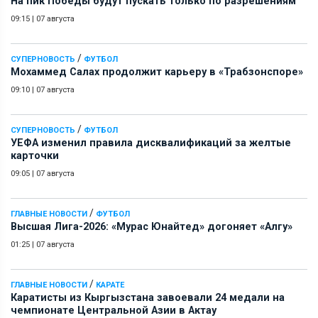
На пик Победы будут пускать только по разрешениям
09:15
|
07 августа
/
СУПЕРНОВОСТЬ
ФУТБОЛ
Мохаммед Салах продолжит карьеру в «Трабзонспоре»
09:10
|
07 августа
/
СУПЕРНОВОСТЬ
ФУТБОЛ
УЕФА изменил правила дисквалификаций за желтые
карточки
09:05
|
07 августа
/
ГЛАВНЫЕ НОВОСТИ
ФУТБОЛ
Высшая Лига-2026: «Мурас Юнайтед» догоняет «Алгу»
01:25
|
07 августа
/
ГЛАВНЫЕ НОВОСТИ
КАРАТЕ
Каратисты из Кыргызстана завоевали 24 медали на
чемпионате Центральной Азии в Актау