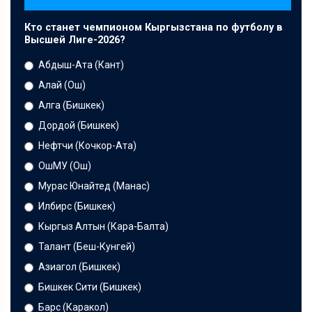
Кто станет чемпионом Кыргызстана по футболу в
Высшей Лиге-2026?
Абдыш-Ата (Кант)
Алай (Ош)
Алга (Бишкек)
Дордой (Бишкек)
Нефтчи (Кочкор-Ата)
ОшМУ (Ош)
Мурас Юнайтед (Манас)
Илбирс (Бишкек)
Кыргыз Алтын (Кара-Балта)
Талант (Беш-Кунгей)
Азиагол (Бишкек)
Бишкек Сити (Бишкек)
Барс (Каракол)