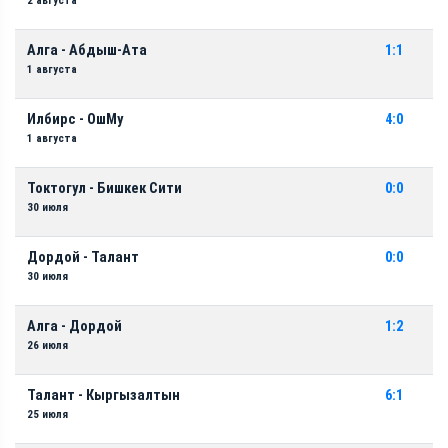
2 августа
Алга - Абдыш-Ата
1:1
1 августа
Илбирс - ОшМу
4:0
1 августа
Токтогул - Бишкек Сити
0:0
30 июля
Дордой - Талант
0:0
30 июля
Алга - Дордой
1:2
26 июля
Талант - Кыргызалтын
6:1
25 июля