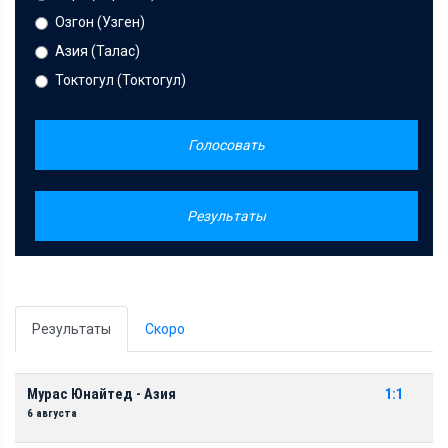
Озгон (Узген)
Азия (Талас)
Токтогул (Токтогул)
Голосовать
Результаты
Результаты
Скоро
Мурас Юнайтед - Азия
1:1
6 августа