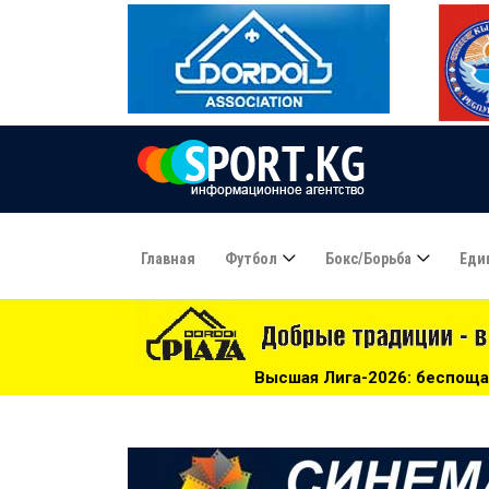
Главная
Футбол
Бокс/борьба
Еди
Высшая Лига-2026: беспощадный «Дордой», «Алга» проиграл