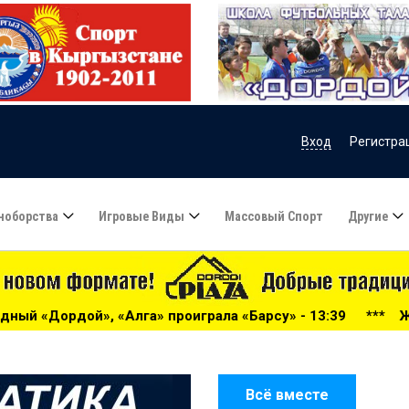
Вход
Регистра
ноборства
Игровые Виды
Массовый Спорт
Другие
а «Барсу» - 13:39
***
Жогорку Лига-2026: «Дордой» гр
Всё вместе