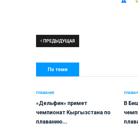
ПРЕДЫДУЩАЯ
По теме
ПЛАВАНИЕ
ПЛАВАН
«Дельфин» примет
В Би
чемпионат Кыргызстана по
чемп
плаванию...
плава