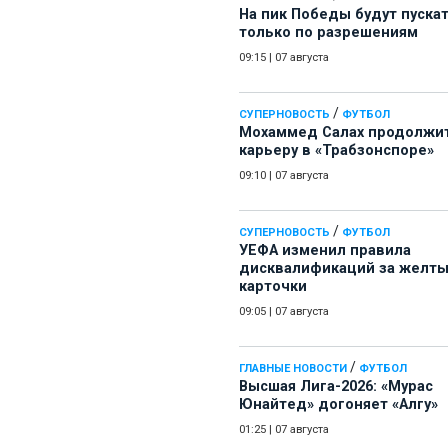
На пик Победы будут пуска
только по разрешениям
09:15
|
07 августа
/
СУПЕРНОВОСТЬ
ФУТБОЛ
Мохаммед Салах продолжи
карьеру в «Трабзонспоре»
09:10
|
07 августа
/
СУПЕРНОВОСТЬ
ФУТБОЛ
УЕФА изменил правила
дисквалификаций за желт
карточки
09:05
|
07 августа
/
ГЛАВНЫЕ НОВОСТИ
ФУТБОЛ
Высшая Лига-2026: «Мурас
Юнайтед» догоняет «Алгу»
01:25
|
07 августа