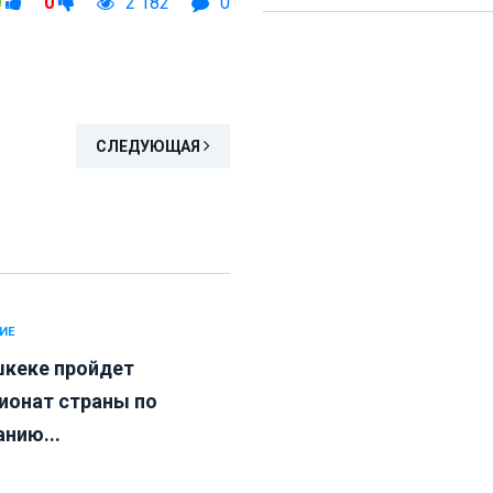
0
0
2 182
0
СЛЕДУЮЩАЯ
ИЕ
шкеке пройдет
ионат страны по
нию...