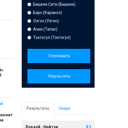
Бишкек Сити (Бишкек)
Барс (Каракол)
Озгон (Узген)
Азия (Талас)
Токтогул (Токтогул)
Голосовать
й»
К
Результаты
ЫЕ
Результаты
Скоро
пионат
на
Дордой - Нефтчи
5:1