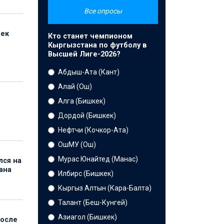
Все опросы
бек
Кто станет чемпионом
Кыргызстана по футболу в
Высшей Лиге-2026?
Абдыш-Ата (Кант)
Алай (Ош)
Алга (Бишкек)
Дордой (Бишкек)
Нефтчи (Кочкор-Ата)
ОшМУ (Ош)
Мурас Юнайтед (Манас)
лся на
ана
Илбирс (Бишкек)
Кыргыз Алтын (Кара-Балта)
Талант (Беш-Кунгей)
Азиагол (Бишкек)
после