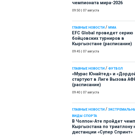
чемпионата мира-2026
09:50
|
07 августа
/
ГЛАВНЫЕ НОВОСТИ
ММА
EFC Global проведет серию
бойцовских турниров в
Кыргызстане (расписание)
09:45
|
07 августа
/
ГЛАВНЫЕ НОВОСТИ
ФУТБОЛ
«Мурас Юнайтед» и «Дордо
стартуют в Лиге Вызова АФ
(расписание)
09:40
|
07 августа
/
ГЛАВНЫЕ НОВОСТИ
ЭКСТРЕМАЛЬН
ВИДЫ СПОРТА
В Чолпон-Ате пройдет чем
Кыргызстана по триатлону 
дистанции «Супер Спринт»