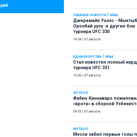
арий
/
ГЛАВНЫЕ НОВОСТИ
ММА
Джеремайя Уэллс - Мыкты
Оролбай уулу и другие бои
турнира UFC 330
14:34
|
07 августа
/
ЕДИНОБОРСТВА
ММА
Стал известен полный кард
турнира UFC 331
10:00
|
07 августа
ФУТБОЛ
Фабио Каннаваро пожалова
«крота» в сборной Узбекист
09:55
|
07 августа
ФУТБОЛ
Месси забил первые голы 