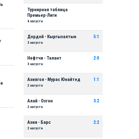
ть
Турнирная таблица
Премьер-Лиги
4 августа
Дордой - Кыргызалтын
5:1
т
3 августа
Нефтчи - Талант
2:0
3 августа
Азиягол - Мурас Юнайтед
1:1
ые
2 августа
Алай - Озгон
3:2
2 августа
Азия - Барс
2:2
2 августа