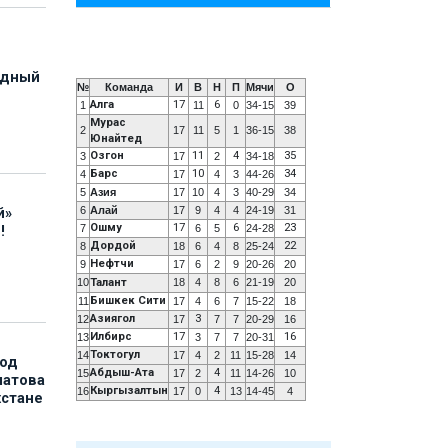
адный
№
Команда
И
В
Н
П
Мячи
О
Алга
17
6
1
11
0
34-15
39
Мурас
2
17
11
5
1
36-15
38
Юнайтед
Озгон
11
4
35
3
17
2
34-18
Барс
10
34
4
17
4
3
44-26
5
Азия
17
10
4
3
40-29
34
6
Алай
17
9
4
4
24-19
31
й»
Ошму
17
6
23
7
6
5
24-28
!
Дордой
22
8
18
6
4
8
25-24
Нефтчи
9
17
6
2
9
20-26
20
10
Талант
18
4
8
6
21-19
20
Бишкек Сити
11
17
4
6
7
15-22
18
Азиягол
3
12
17
7
7
20-29
16
Илбирс
17
16
13
3
7
7
20-31
Токтогул
14
17
4
2
11
15-28
14
под
Абдыш-Ата
4
15
17
2
11
14-26
10
матова
Кыргызалтын
4
16
17
0
13
14-45
4
хстане