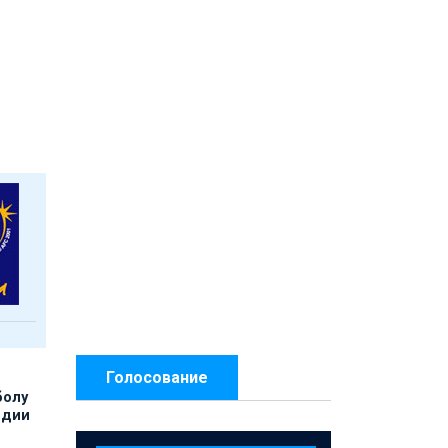
Голосование
болу
ндии