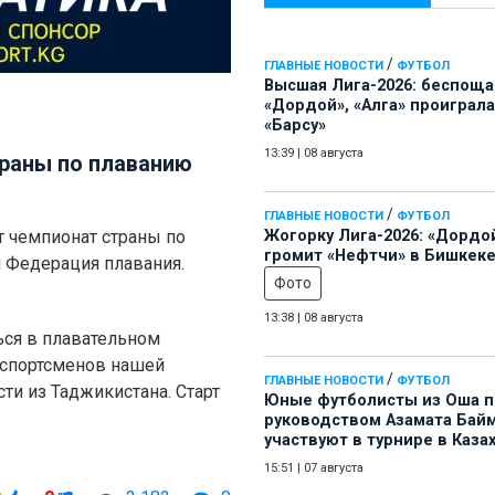
/
ГЛАВНЫЕ НОВОСТИ
ФУТБОЛ
Высшая Лига-2026: беспощ
«Дордой», «Алга» проиграла
«Барсу»
13:39
|
08 августа
траны по плаванию
/
ГЛАВНЫЕ НОВОСТИ
ФУТБОЛ
т чемпионат страны по
Жогорку Лига-2026: «Дордо
громит «Нефтчи» в Бишкеке
я Федерация плавания.
Фото
13:38
|
08 августа
ься в плавательном
 спортсменов нашей
/
ГЛАВНЫЕ НОВОСТИ
ФУТБОЛ
сти из Таджикистана. Старт
Юные футболисты из Оша 
руководством Азамата Бай
участвуют в турнире в Каза
15:51
|
07 августа