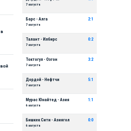
7 августа
Барс - Алга
2:1
7 августа
 в
Талант - Илбирс
0:2
7 августа
Токтогул - Озгон
3:2
7 августа
рвой
Дордой - Нефтчи
5:1
7 августа
Мурас Юнайтед - Азия
1:1
6 августа
Бишкек Сити - Азиягол
0:0
6 августа