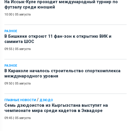
На Иссык-Куле проходит международный турнир по
футзалу среди юношей
10:00
|
05 августа
РАЗНОЕ
В Бишкеке откроют 11 фан-зон к открытию ВИК и
саммита ШОС
09:55
|
05 августа
РАЗНОЕ
В Караколе началось строительство спорткомплекса
международного уровня
09:50
|
05 августа
/
ГЛАВНЫЕ НОВОСТИ
ДЗЮДО
Семь дзюдоистов из Кыргызстана выступят на
чемпионате мира среди кадетов в Эквадоре
09:45
|
05 августа