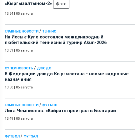
«Кыргызалтыном-2»
Фото
13:54
|
05 августа
/
ГЛАВНЫЕ НОВОСТИ
ТЕННИС
На Иссык-Куле состоялся международный
любительский теннисный турнир Akun-2026
13:51
|
05 августа
/
СУПЕРНОВОСТЬ
ДЗЮДО
В Федерации дзюдо Кыргызстана - новые кадровые
назначения
13:50
|
05 августа
/
ГЛАВНЫЕ НОВОСТИ
ФУТБОЛ
Лига Чемпионов: «Кайрат» проиграл в Болгарии
13:49
|
05 августа
/
ФУТБОЛ
ФУТЗАЛ