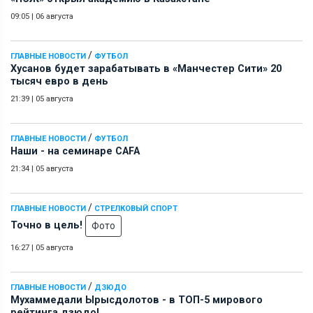
09:05
|
06 августа
/
ГЛАВНЫЕ НОВОСТИ
ФУТБОЛ
Хусанов будет зарабатывать в «Манчестер Сити» 20
тысяч евро в день
21:39
|
05 августа
/
ГЛАВНЫЕ НОВОСТИ
ФУТБОЛ
Наши - на семинаре СAFA
21:34
|
05 августа
/
ГЛАВНЫЕ НОВОСТИ
СТРЕЛКОВЫЙ СПОРТ
Точно в цель!
Фото
16:27
|
05 августа
/
ГЛАВНЫЕ НОВОСТИ
ДЗЮДО
Мухаммедали Ырысдолотов - в ТОП-5 мирового
рейтинга дзюдо!