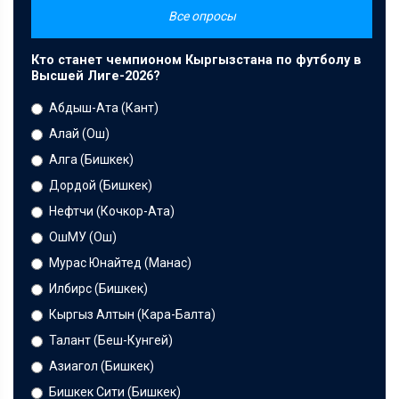
Все опросы
Кто станет чемпионом Кыргызстана по футболу в
Высшей Лиге-2026?
Абдыш-Ата (Кант)
Алай (Ош)
Алга (Бишкек)
Дордой (Бишкек)
Нефтчи (Кочкор-Ата)
ОшМУ (Ош)
Мурас Юнайтед (Манас)
Илбирс (Бишкек)
Кыргыз Алтын (Кара-Балта)
Талант (Беш-Кунгей)
Азиагол (Бишкек)
Бишкек Сити (Бишкек)