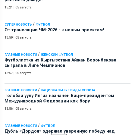
15:21
|
05 августа
/
СУПЕРНОВОСТЬ
ФУТБОЛ
От трансляции ЧМ-2026 - к новым проектам!
13:59
|
05 августа
/
ГЛАВНЫЕ НОВОСТИ
ЖЕНСКИЙ ФУТБОЛ
Футболистка из Кыргызстана Айжан Боронбекова
сыграла в Лиге Чемпионов
13:57
|
05 августа
/
ГЛАВНЫЕ НОВОСТИ
НАЦИОНАЛЬНЫЕ ВИДЫ СПОРТА
Толобай уулу Илгиз назначен Вице-президентом
Международной Федерации кок-бору
13:56
|
05 августа
/
ГЛАВНЫЕ НОВОСТИ
ФУТБОЛ
Дубль «Дордоя» одержал уверенную победу над