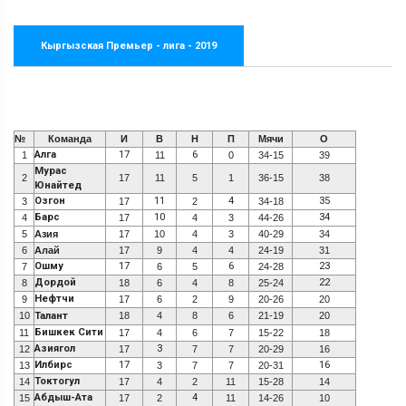
Кыргызская Премьер - лига - 2019
№
Команда
И
В
Н
П
Мячи
О
Алга
17
6
1
11
0
34-15
39
Мурас
2
17
11
5
1
36-15
38
Юнайтед
Озгон
11
4
35
3
17
2
34-18
Барс
10
34
4
17
4
3
44-26
5
Азия
17
10
4
3
40-29
34
6
Алай
17
9
4
4
24-19
31
Ошму
17
6
23
7
6
5
24-28
Дордой
22
8
18
6
4
8
25-24
Нефтчи
9
17
6
2
9
20-26
20
10
Талант
18
4
8
6
21-19
20
Бишкек Сити
11
17
4
6
7
15-22
18
Азиягол
3
12
17
7
7
20-29
16
Илбирс
17
16
13
3
7
7
20-31
Токтогул
14
17
4
2
11
15-28
14
Абдыш-Ата
4
15
17
2
11
14-26
10