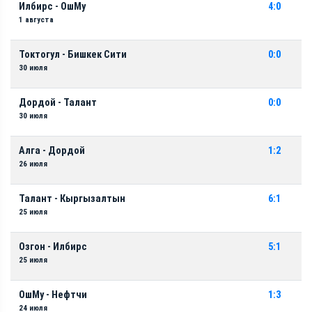
Илбирс - ОшМу
4:0
1 августа
Токтогул - Бишкек Сити
0:0
30 июля
Дордой - Талант
0:0
30 июля
Алга - Дордой
1:2
26 июля
Талант - Кыргызалтын
6:1
25 июля
Озгон - Илбирс
5:1
25 июля
ОшМу - Нефтчи
1:3
24 июля