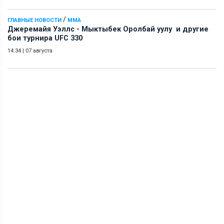
/
ГЛАВНЫЕ НОВОСТИ
ММА
Джеремайя Уэллс - Мыктыбек Оролбай уулу и другие
бои турнира UFC 330
14:34
|
07 августа