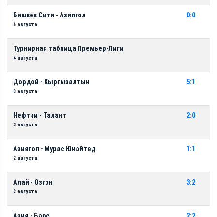
Бишкек Сити - Азиягол
0:0
6 августа
Турнирная таблица Премьер-Лиги
4 августа
Дордой - Кыргызалтын
5:1
3 августа
Нефтчи - Талант
2:0
3 августа
Азиягол - Мурас Юнайтед
1:1
2 августа
Алай - Озгон
3:2
2 августа
Азия - Барс
2:2