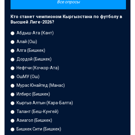
Все опросы
Кто станет чемпионом Кыргызстана по футболу в
Высшей Лиге-2026?
Абдыш-Ата (Кант)
Алай (Ош)
Алга (Бишкек)
Дордой (Бишкек)
Нефтчи (Кочкор-Ата)
ОшМУ (Ош)
Мурас Юнайтед (Манас)
Илбирс (Бишкек)
Кыргыз Алтын (Кара-Балта)
Талант (Беш-Кунгей)
Азиагол (Бишкек)
Бишкек Сити (Бишкек)