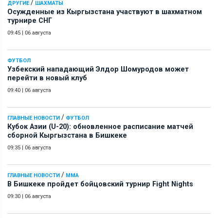
/
ДРУГИЕ
ШАХМАТЫ
Осужденные из Кыргызстана участвуют в шахматном
турнире СНГ
09:45
|
06 августа
ФУТБОЛ
Узбекский нападающий Элдор Шомуродов может
перейти в новый клуб
09:40
|
06 августа
/
ГЛАВНЫЕ НОВОСТИ
ФУТБОЛ
Кубок Азии (U-20): обновленное расписание матчей
сборной Кыргызстана в Бишкеке
09:35
|
06 августа
/
ГЛАВНЫЕ НОВОСТИ
ММА
В Бишкеке пройдет бойцовский турнир Fight Nights
09:30
|
06 августа