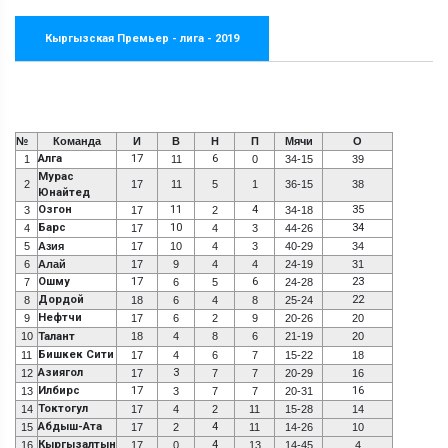
Кыргызская Премьер - лига - 2019
№
Команда
И
В
Н
П
Мячи
О
Алга
17
6
1
11
0
34-15
39
Мурас
2
17
11
5
1
36-15
38
Юнайтед
Озгон
11
4
35
3
17
2
34-18
Барс
10
34
4
17
4
3
44-26
5
Азия
17
10
4
3
40-29
34
6
Алай
17
9
4
4
24-19
31
Ошму
17
6
23
7
6
5
24-28
Дордой
22
8
18
6
4
8
25-24
Нефтчи
9
17
6
2
9
20-26
20
10
Талант
18
4
8
6
21-19
20
Бишкек Сити
11
17
4
6
7
15-22
18
Азиягол
3
12
17
7
7
20-29
16
Илбирс
17
16
13
3
7
7
20-31
Токтогул
14
17
4
2
11
15-28
14
Абдыш-Ата
4
15
17
2
11
14-26
10
Кыргызалтын
4
16
17
0
13
14-45
4