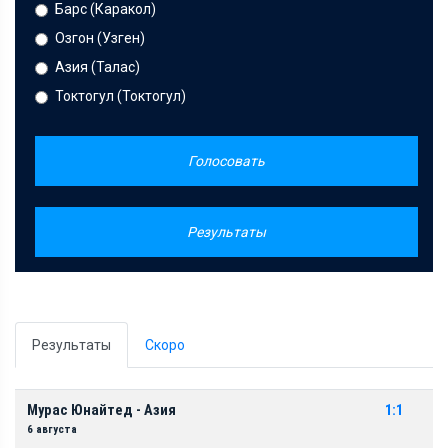
Барс (Каракол)
Озгон (Узген)
Азия (Талас)
Токтогул (Токтогул)
Голосовать
Результаты
Результаты
Скоро
Мурас Юнайтед - Азия
1:1
6 августа