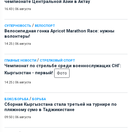
чемпионате Центральной Азии в Актау
16:43
|
06 августа
/
СУПЕРНОВОСТЬ
ВЕЛОСПОРТ
Велосипедная гонка Apricot Marathon Race: нужны
волонтеры!
14:25
|
06 августа
/
ГЛАВНЫЕ НОВОСТИ
СТРЕЛКОВЫЙ СПОРТ
Чемпионат по стрельбе среди военнослужащих СНГ:
Кыргызстан - первый!
Фото
14:25
|
06 августа
/
БОКС/БОРЬБА
БОРЬБА
Сборная Кыргызстана стала третьей на турнире по
пляжному сумо в Таджикистане
09:50
|
06 августа