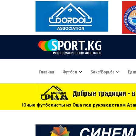
Главная
Футбол
Бокс/борьба
Еди
з Оша под руководством Азамата Байматова участвуют в т