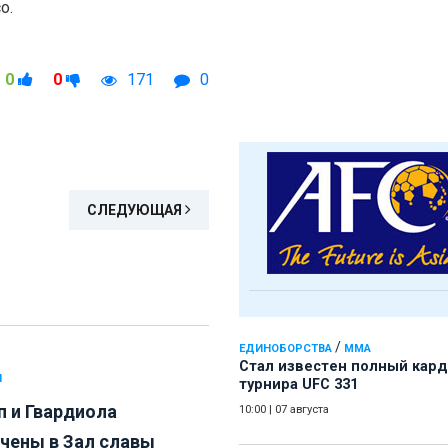
о.
0
0
171
0
СЛЕДУЮЩАЯ
/
ЕДИНОБОРСТВА
ММА
Стал известен полный кард
Л
турнира UFC 331
п и Гвардиола
10:00
|
07 августа
чены в Зал славы