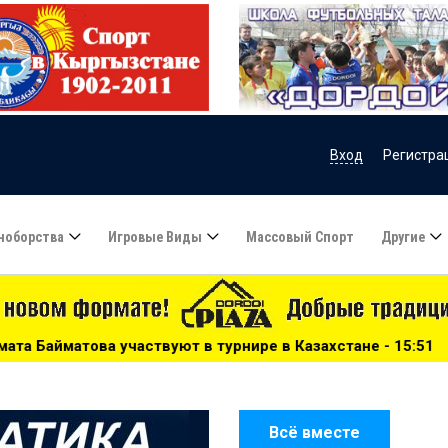
Вход
Регистра
ноборства
Игровые Виды
Массовый Спорт
Другие
урнире в Казахстане - 15:51
***
Сборную Казахстана по
Всё вместе