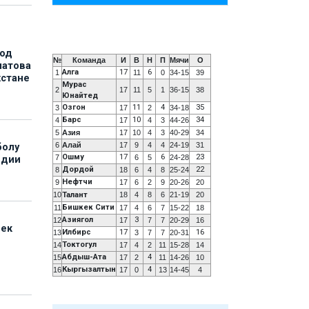
под
№
Команда
И
В
Н
П
Мячи
О
матова
Алга
17
6
1
11
0
34-15
39
хстане
Мурас
2
17
11
5
1
36-15
38
Юнайтед
Озгон
11
4
35
3
17
2
34-18
Барс
10
34
4
17
4
3
44-26
5
Азия
17
10
4
3
40-29
34
6
Алай
17
9
4
4
24-19
31
болу
Ошму
17
6
23
7
6
5
24-28
ндии
Дордой
22
8
18
6
4
8
25-24
Нефтчи
9
17
6
2
9
20-26
20
10
Талант
18
4
8
6
21-19
20
Бишкек Сити
11
17
4
6
7
15-22
18
Азиягол
3
12
17
7
7
20-29
16
бек
Илбирс
17
16
13
3
7
7
20-31
Токтогул
14
17
4
2
11
15-28
14
Абдыш-Ата
4
15
17
2
11
14-26
10
Кыргызалтын
4
16
17
0
13
14-45
4