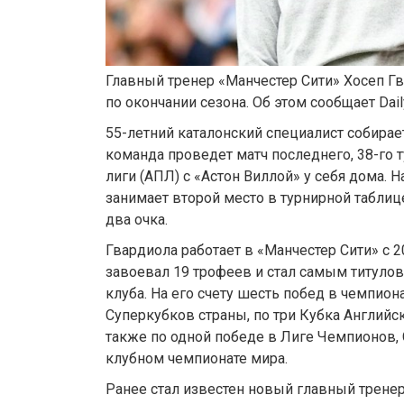
Главный тренер «Манчестер Сити» Хосеп Г
по окончании сезона. Об этом сообщает Daily
55-летний каталонский специалист собираетс
команда проведет матч последнего, 38-го 
лиги (АПЛ) с «Астон Виллой» у себя дома. 
занимает второй место в турнирной таблице
два очка.
Гвардиола работает в «Манчестер Сити» с 20
завоевал 19 трофеев и стал самым титуло
клуба. На его счету шесть побед в чемпиона
Суперкубков страны, по три Кубка Английск
также по одной победе в Лиге Чемпионов,
клубном чемпионате мира.
Ранее стал известен новый главный трене