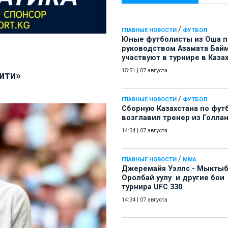
/
ГЛАВНЫЕ НОВОСТИ
ФУТБОЛ
Юные футболисты из Оша 
руководством Азамата Бай
участвуют в турнире в Каза
15:51
|
07 августа
ити»
/
ГЛАВНЫЕ НОВОСТИ
ФУТБОЛ
Сборную Казахстана по фут
возглавил тренер из Голла
14:34
|
07 августа
/
ГЛАВНЫЕ НОВОСТИ
ММА
Джеремайя Уэллс - Мыкты
Оролбай уулу и другие бои
турнира UFC 330
14:34
|
07 августа