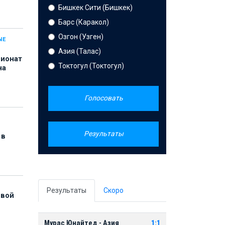
Бишкек Сити (Бишкек)
Барс (Каракол)
Озгон (Узген)
ЫЕ
Азия (Талас)
пионат
Токтогул (Токтогул)
на
Голосовать
Результаты
 в
Результаты
Скоро
рвой
Мурас Юнайтед - Азия
1:1