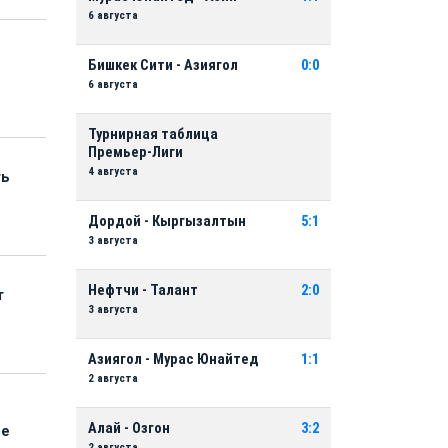
6 августа
Бишкек Сити - Азиягол
0:0
6 августа
Турнирная таблица
Премьер-Лиги
4 августа
ть
Дордой - Кыргызалтын
5:1
3 августа
Нефтчи - Талант
2:0
т
3 августа
Азиягол - Мурас Юнайтед
1:1
2 августа
Алай - Озгон
3:2
ые
2 августа