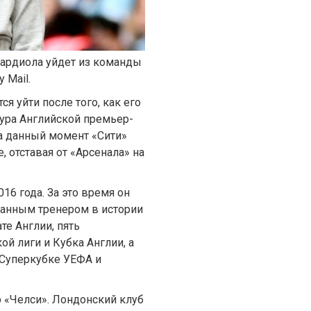
вардиола уйдет из команды
 Mail.
я уйти после того, как его
тура Английской премьер-
На данный момент «Сити»
, отставая от «Арсенала» на
16 года. За это время он
ванным тренером в истории
те Англии, пять
ой лиги и Кубка Англии, а
 Суперкубке УЕФА и
р «Челси». Лондонский клуб