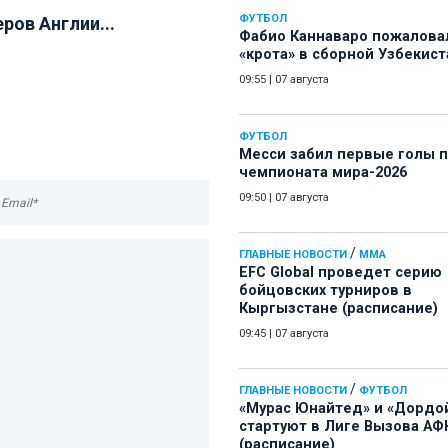
ФУТБОЛ
ров Англии...
Фабио Каннаваро пожалова
«крота» в сборной Узбекист
09:55
|
07 августа
ФУТБОЛ
Месси забил первые голы 
чемпионата мира-2026
09:50
|
07 августа
/
ГЛАВНЫЕ НОВОСТИ
ММА
EFC Global проведет серию
бойцовских турниров в
Кыргызстане (расписание)
09:45
|
07 августа
/
ГЛАВНЫЕ НОВОСТИ
ФУТБОЛ
«Мурас Юнайтед» и «Дордо
стартуют в Лиге Вызова АФ
(расписание)