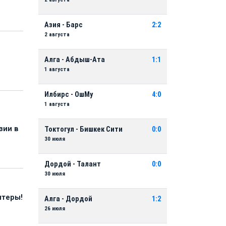
Азия - Барс
2:2
2 августа
Алга - Абдыш-Ата
1:1
1 августа
Илбирс - ОшМу
4:0
1 августа
зии в
Токтогул - Бишкек Сити
0:0
30 июля
Дордой - Талант
0:0
30 июля
нтеры!
Алга - Дордой
1:2
26 июля