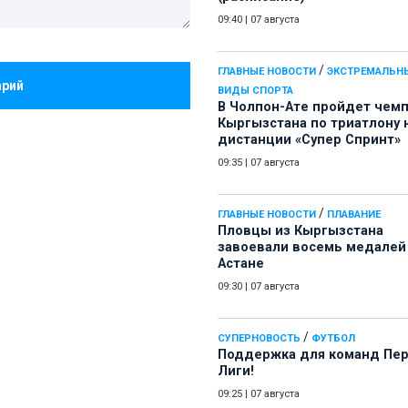
09:40
|
07 августа
/
ГЛАВНЫЕ НОВОСТИ
ЭКСТРЕМАЛЬН
арий
ВИДЫ СПОРТА
В Чолпон-Ате пройдет чем
Кыргызстана по триатлону 
дистанции «Супер Спринт»
09:35
|
07 августа
/
ГЛАВНЫЕ НОВОСТИ
ПЛАВАНИЕ
Пловцы из Кыргызстана
завоевали восемь медалей
Астане
09:30
|
07 августа
/
СУПЕРНОВОСТЬ
ФУТБОЛ
Поддержка для команд Пе
Лиги!
09:25
|
07 августа