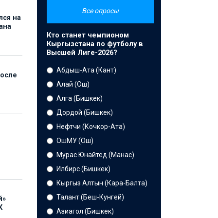
Все опросы
лся на
ана
Кто станет чемпионом
Кыргызстана по футболу в
Высшей Лиге-2026?
Абдыш-Ата (Кант)
после
Алай (Ош)
Алга (Бишкек)
Дордой (Бишкек)
Нефтчи (Кочкор-Ата)
ОшМУ (Ош)
Мурас Юнайтед (Манас)
Илбирс (Бишкек)
Кыргыз Алтын (Кара-Балта)
Талант (Беш-Кунгей)
й»
К
Азиагол (Бишкек)