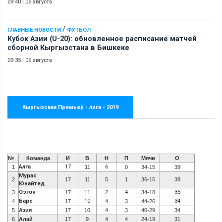
09:40
|
06 августа
/
ГЛАВНЫЕ НОВОСТИ
ФУТБОЛ
Кубок Азии (U-20): обновленное расписание матчей
сборной Кыргызстана в Бишкеке
09:35
|
06 августа
Кыргызская Премьер - лига - 2019
№
Команда
И
В
Н
П
Мячи
О
Алга
17
6
1
11
0
34-15
39
Мурас
2
17
11
5
1
36-15
38
Юнайтед
Озгон
11
4
35
3
17
2
34-18
Барс
10
34
4
17
4
3
44-26
5
Азия
17
10
4
3
40-29
34
6
Алай
17
9
4
4
24-19
31