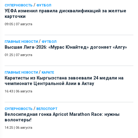
/
СУПЕРНОВОСТЬ
ФУТБОЛ
УЕФА изменил правила дисквалификаций за желтые
карточки
09:05
|
07 августа
/
ГЛАВНЫЕ НОВОСТИ
ФУТБОЛ
Высшая Лига-2026: «Мурас Юнайтед» догоняет «Алгу»
01:25
|
07 августа
/
ГЛАВНЫЕ НОВОСТИ
КАРАТЕ
Каратисты из Кыргызстана завоевали 24 медали на
чемпионате Центральной Азии в Актау
16:43
|
06 августа
/
СУПЕРНОВОСТЬ
ВЕЛОСПОРТ
Велосипедная гонка Apricot Marathon Race: нужны
волонтеры!
14:25
|
06 августа