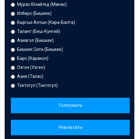
Мурас Юнайтед (Манас)
Илбирс (Бишкек)
Кыргыз Алтын (Кара-Балта)
Талант (Беш-Кунгей)
Азиагол (Бишкек)
Бишкек Сити (Бишкек)
Барс (Каракол)
Озгон (Узген)
Азия (Талас)
Токтогул (Токтогул)
Голосовать
Результаты