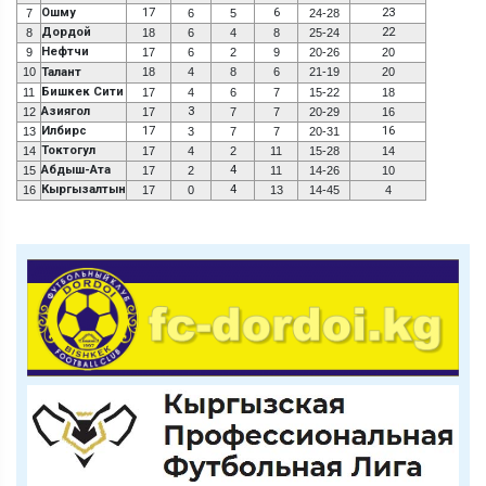
Ошму
17
6
23
7
6
5
24-28
Дордой
22
8
18
6
4
8
25-24
Нефтчи
9
17
6
2
9
20-26
20
10
Талант
18
4
8
6
21-19
20
Бишкек Сити
11
17
4
6
7
15-22
18
Азиягол
3
12
17
7
7
20-29
16
Илбирс
17
16
13
3
7
7
20-31
Токтогул
14
17
4
2
11
15-28
14
Абдыш-Ата
4
15
17
2
11
14-26
10
Кыргызалтын
4
16
17
0
13
14-45
4