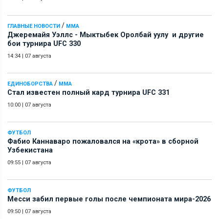
/
ГЛАВНЫЕ НОВОСТИ
ММА
Джеремайя Уэллс - Мыктыбек Оролбай уулу и другие
бои турнира UFC 330
14:34
|
07 августа
/
ЕДИНОБОРСТВА
ММА
Стал известен полный кард турнира UFC 331
10:00
|
07 августа
ФУТБОЛ
Фабио Каннаваро пожаловался на «крота» в сборной
Узбекистана
09:55
|
07 августа
ФУТБОЛ
Месси забил первые голы после чемпионата мира-2026
09:50
|
07 августа