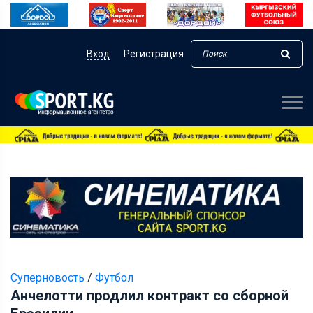
Вход
Регистрация
Суперновость
/
Футбол
Анчелотти продлил контракт со сборной