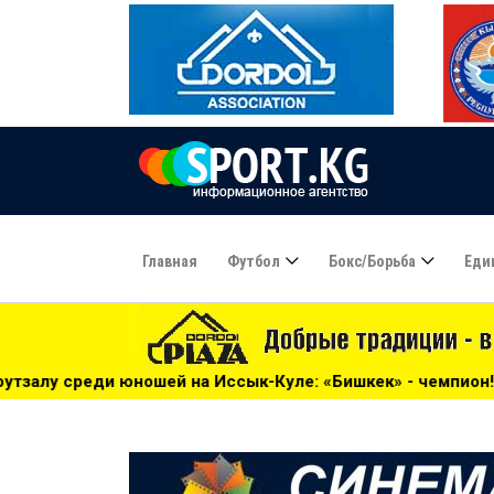
Главная
Футбол
Бокс/борьба
Еди
Иссык-Куле: «Бишкек» - чемпион! - 17:21
***
Высшая Ли