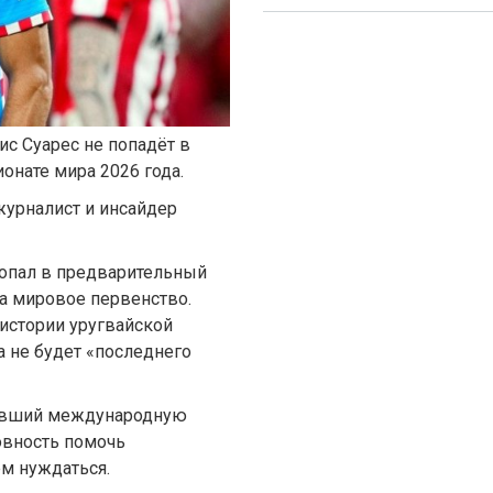
с Суарес не попадёт в
ионате мира 2026 года.
журналист и инсайдер
попал в предварительный
а мировое первенство.
 истории уругвайской
 не будет «последнего
ивший международную
товность помочь
ём нуждаться.