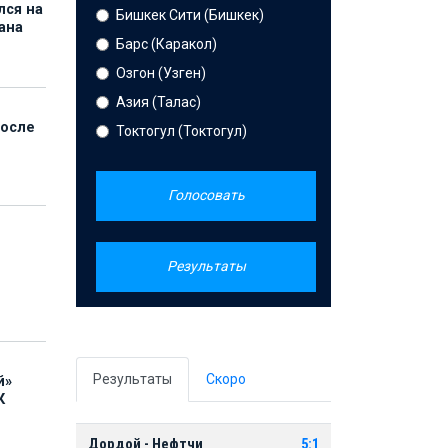
лся на
Бишкек Сити (Бишкек)
ана
Барс (Каракол)
Озгон (Узген)
Азия (Талас)
после
Токтогул (Токтогул)
Голосовать
Результаты
Результаты
Скоро
й»
К
Дордой - Нефтчи
5:1