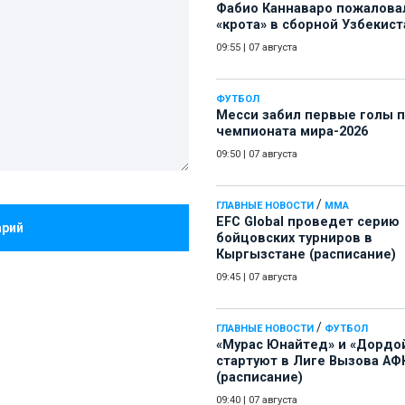
Фабио Каннаваро пожалова
«крота» в сборной Узбекист
09:55
|
07 августа
ФУТБОЛ
Месси забил первые голы 
чемпионата мира-2026
09:50
|
07 августа
/
ГЛАВНЫЕ НОВОСТИ
ММА
EFC Global проведет серию
арий
бойцовских турниров в
Кыргызстане (расписание)
09:45
|
07 августа
/
ГЛАВНЫЕ НОВОСТИ
ФУТБОЛ
«Мурас Юнайтед» и «Дордо
стартуют в Лиге Вызова АФ
(расписание)
09:40
|
07 августа