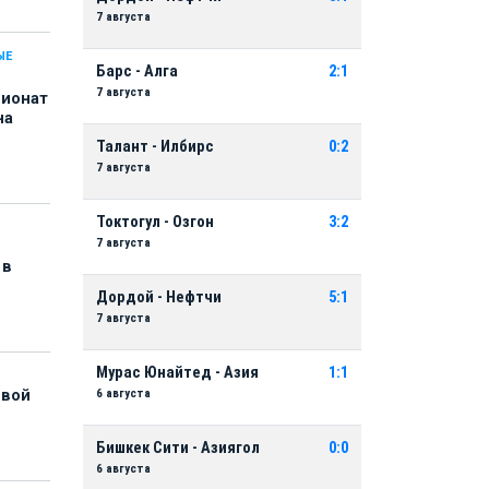
7 августа
ЫЕ
Барс - Алга
2:1
7 августа
пионат
на
Талант - Илбирс
0:2
7 августа
Токтогул - Озгон
3:2
7 августа
 в
Дордой - Нефтчи
5:1
7 августа
Мурас Юнайтед - Азия
1:1
6 августа
рвой
Бишкек Сити - Азиягол
0:0
6 августа