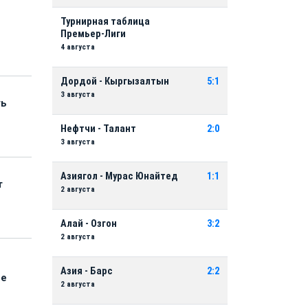
Турнирная таблица
Премьер-Лиги
4 августа
Дордой - Кыргызалтын
5:1
3 августа
ть
Нефтчи - Талант
2:0
3 августа
Азиягол - Мурас Юнайтед
1:1
т
2 августа
Алай - Озгон
3:2
2 августа
Азия - Барс
2:2
ые
2 августа