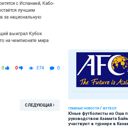
етятся с Испанией, Кабо-
остаётся лучшим
ив за национальную
щий выиграл Кубок
сто на чемпионате мира
0
0
374
0
СЛЕДУЮЩАЯ
/
ГЛАВНЫЕ НОВОСТИ
ФУТБОЛ
Юные футболисты из Оша 
руководством Азамата Бай
участвуют в турнире в Каза