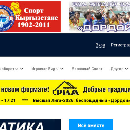
Вход
Регистра
ноборства
Игровые Виды
Массовый Спорт
Другие
га-2026: беспощадный «Дордой», «Алга» проиграла «Барсу
Всё вместе