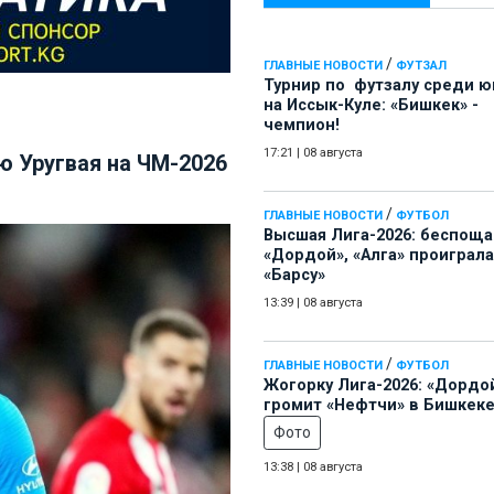
/
ГЛАВНЫЕ НОВОСТИ
ФУТЗАЛ
Турнир по футзалу среди 
на Иссык-Куле: «Бишкек» -
чемпион!
17:21
|
08 августа
ю Уругвая на ЧМ-2026
/
ГЛАВНЫЕ НОВОСТИ
ФУТБОЛ
Высшая Лига-2026: беспощ
«Дордой», «Алга» проиграла
«Барсу»
13:39
|
08 августа
/
ГЛАВНЫЕ НОВОСТИ
ФУТБОЛ
Жогорку Лига-2026: «Дордо
громит «Нефтчи» в Бишкеке
Фото
13:38
|
08 августа