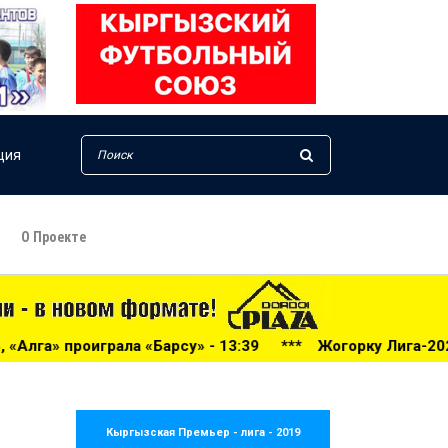
ция
О Проекте
» - 13:39
***
Жогорку Лига-2026: «Дордой» громит «Неф
Кыргызская Премьер - лига - 2019