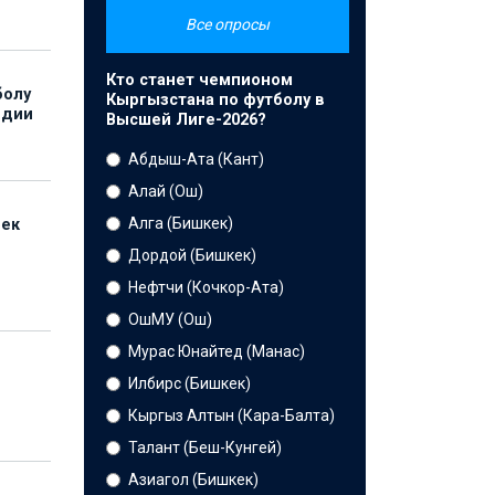
Все опросы
Кто станет чемпионом
болу
Кыргызстана по футболу в
ндии
Высшей Лиге-2026?
Абдыш-Ата (Кант)
Алай (Ош)
Алга (Бишкек)
бек
Дордой (Бишкек)
Нефтчи (Кочкор-Ата)
ОшМУ (Ош)
Мурас Юнайтед (Манас)
Илбирс (Бишкек)
Кыргыз Алтын (Кара-Балта)
Талант (Беш-Кунгей)
Азиагол (Бишкек)