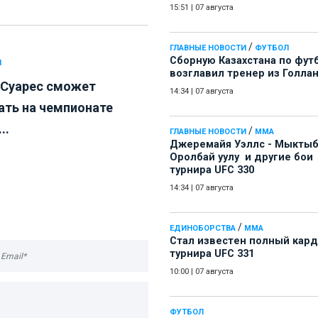
15:51
|
07 августа
/
ГЛАВНЫЕ НОВОСТИ
ФУТБОЛ
Сборную Казахстана по фут
Л
возглавил тренер из Голла
 Суарес сможет
14:34
|
07 августа
ать на чемпионате
..
/
ГЛАВНЫЕ НОВОСТИ
ММА
Джеремайя Уэллс - Мыкты
Оролбай уулу и другие бои
турнира UFC 330
14:34
|
07 августа
/
ЕДИНОБОРСТВА
ММА
Стал известен полный кард
турнира UFC 331
10:00
|
07 августа
ФУТБОЛ