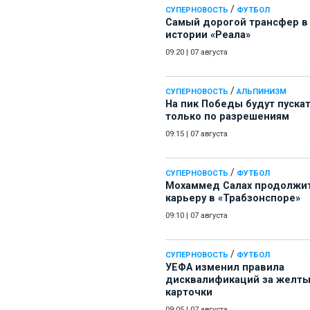
/
СУПЕРНОВОСТЬ
ФУТБОЛ
Самый дорогой трансфер в
истории «Реала»
09:20
|
07 августа
/
СУПЕРНОВОСТЬ
АЛЬПИНИЗМ
На пик Победы будут пуска
только по разрешениям
09:15
|
07 августа
/
СУПЕРНОВОСТЬ
ФУТБОЛ
Мохаммед Салах продолжи
карьеру в «Трабзонспоре»
09:10
|
07 августа
/
СУПЕРНОВОСТЬ
ФУТБОЛ
УЕФА изменил правила
дисквалификаций за желт
карточки
09:05
|
07 августа