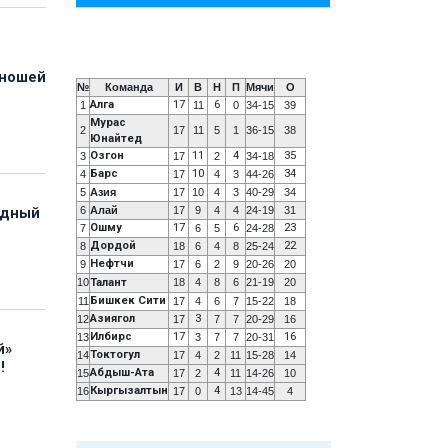
юношей
№
Команда
И
В
Н
П
Мячи
О
Алга
17
6
1
11
0
34-15
39
Мурас
2
17
11
5
1
36-15
38
Юнайтед
Озгон
11
4
35
3
17
2
34-18
Барс
10
34
4
17
4
3
44-26
5
Азия
17
10
4
3
40-29
34
6
Алай
17
9
4
4
24-19
31
адный
Ошму
17
6
23
7
6
5
24-28
Дордой
22
8
18
6
4
8
25-24
Нефтчи
9
17
6
2
9
20-26
20
10
Талант
18
4
8
6
21-19
20
Бишкек Сити
11
17
4
6
7
15-22
18
Азиягол
3
12
17
7
7
20-29
16
Илбирс
17
16
13
3
7
7
20-31
й»
Токтогул
14
17
4
2
11
15-28
14
!
Абдыш-Ата
4
15
17
2
11
14-26
10
Кыргызалтын
4
16
17
0
13
14-45
4