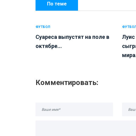
По теме
ФУТБОЛ
ФУТБО
Суареса выпустят на поле в
Луис
октябре...
сыгр
мира.
Комментировать: