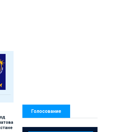
Голосование
под
матова
хстане