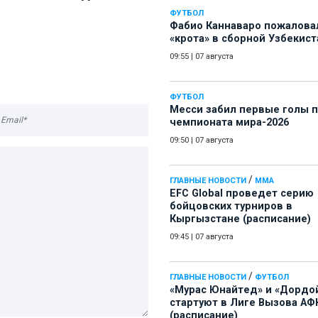
ФУТБОЛ
Фабио Каннаваро пожалова
«крота» в сборной Узбекист
09:55
|
07 августа
ФУТБОЛ
Месси забил первые голы 
чемпионата мира-2026
09:50
|
07 августа
/
ГЛАВНЫЕ НОВОСТИ
ММА
EFC Global проведет серию
бойцовских турниров в
Кыргызстане (расписание)
09:45
|
07 августа
/
ГЛАВНЫЕ НОВОСТИ
ФУТБОЛ
«Мурас Юнайтед» и «Дордо
стартуют в Лиге Вызова АФ
(расписание)