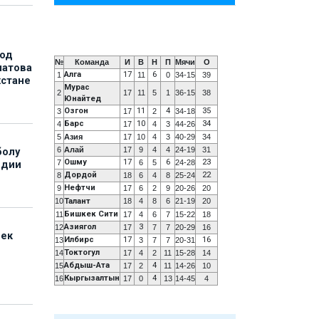
под
№
Команда
И
В
Н
П
Мячи
О
матова
Алга
17
6
1
11
0
34-15
39
хстане
Мурас
2
17
11
5
1
36-15
38
Юнайтед
Озгон
11
4
35
3
17
2
34-18
Барс
10
34
4
17
4
3
44-26
5
Азия
17
10
4
3
40-29
34
6
Алай
17
9
4
4
24-19
31
болу
Ошму
17
6
23
7
6
5
24-28
ндии
Дордой
22
8
18
6
4
8
25-24
Нефтчи
9
17
6
2
9
20-26
20
10
Талант
18
4
8
6
21-19
20
Бишкек Сити
11
17
4
6
7
15-22
18
Азиягол
3
12
17
7
7
20-29
16
бек
Илбирс
17
16
13
3
7
7
20-31
Токтогул
14
17
4
2
11
15-28
14
Абдыш-Ата
4
15
17
2
11
14-26
10
Кыргызалтын
4
16
17
0
13
14-45
4