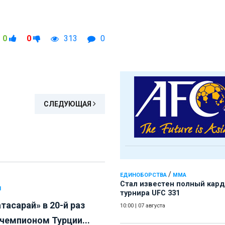
0
0
313
0
СЛЕДУЮЩАЯ
/
ЕДИНОБОРСТВА
ММА
Стал известен полный кард
Л
турнира UFC 331
тасарай» в 20-й раз
10:00
|
07 августа
 чемпионом Турции...