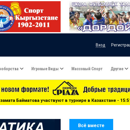
Вход
Регистра
ноборства
Игровые Виды
Массовый Спорт
Другие
ют в турнире в Казахстане - 15:51
***
Сборную Казахст
Всё вместе