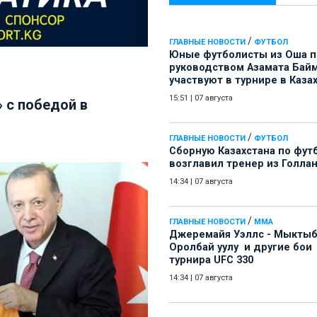
/
ГЛАВНЫЕ НОВОСТИ
ФУТБОЛ
Юные футболисты из Оша 
руководством Азамата Бай
участвуют в турнире в Каза
15:51
|
07 августа
 с победой в
/
ГЛАВНЫЕ НОВОСТИ
ФУТБОЛ
Сборную Казахстана по фут
возглавил тренер из Голла
14:34
|
07 августа
/
ГЛАВНЫЕ НОВОСТИ
ММА
Джеремайя Уэллс - Мыкты
Оролбай уулу и другие бои
турнира UFC 330
14:34
|
07 августа