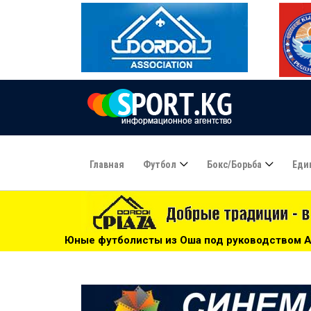
Главная
Футбол
Бокс/борьба
Еди
исты из Оша под руководством Азамата Байматова участву