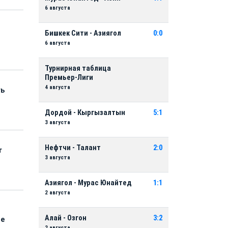
6 августа
Бишкек Сити - Азиягол
0:0
6 августа
Турнирная таблица
Премьер-Лиги
4 августа
ть
Дордой - Кыргызалтын
5:1
3 августа
Нефтчи - Талант
2:0
т
3 августа
Азиягол - Мурас Юнайтед
1:1
2 августа
Алай - Озгон
3:2
ые
2 августа