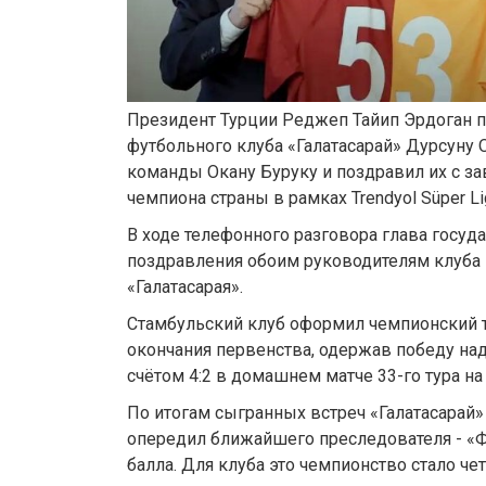
Президент Турции Реджеп Тайип Эрдоган 
футбольного клуба «Галатасарай» Дурсуну 
команды Окану Буруку и поздравил их с з
чемпиона страны в рамках Trendyol Süper Lig
В ходе телефонного разговора глава госуд
поздравления обоим руководителям клуба 
«Галатасарая».
Стамбульский клуб оформил чемпионский ти
окончания первенства, одержав победу на
счётом 4:2 в домашнем матче 33-го тура на
По итогам сыгранных встреч «Галатасарай»
опередил ближайшего преследователя - «Ф
балла. Для клуба это чемпионство стало че