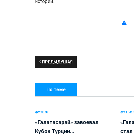
истории.
ПРЕДЫДУЩАЯ
По теме
ФУТБОЛ
ФУТБО
«Галатасарай» завоевал
«Гала
Кубок Турции...
стал