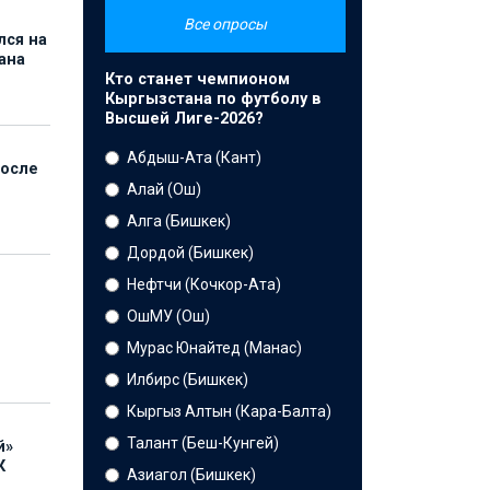
Все опросы
лся на
ана
Кто станет чемпионом
Кыргызстана по футболу в
Высшей Лиге-2026?
Абдыш-Ата (Кант)
после
Алай (Ош)
Алга (Бишкек)
Дордой (Бишкек)
Нефтчи (Кочкор-Ата)
ОшМУ (Ош)
Мурас Юнайтед (Манас)
Илбирс (Бишкек)
Кыргыз Алтын (Кара-Балта)
Талант (Беш-Кунгей)
й»
К
Азиагол (Бишкек)