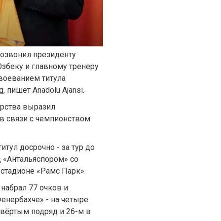
позвонил президенту
Озбеку и главному тренеру
авоеванием титула
, пишет Anadolu Ajansi.
арства выразил
в связи с чемпионством
тул досрочно - за тур до
д «Антальяспором» со
 стадионе «Рамс Парк».
 набрал 77 очков и
енербахче» - на четыре
твёртым подряд и 26-м в