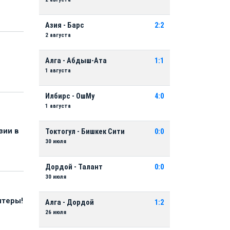
Азия - Барс
2:2
2 августа
Алга - Абдыш-Ата
1:1
1 августа
Илбирс - ОшМу
4:0
1 августа
зии в
Токтогул - Бишкек Сити
0:0
30 июля
Дордой - Талант
0:0
30 июля
нтеры!
Алга - Дордой
1:2
26 июля