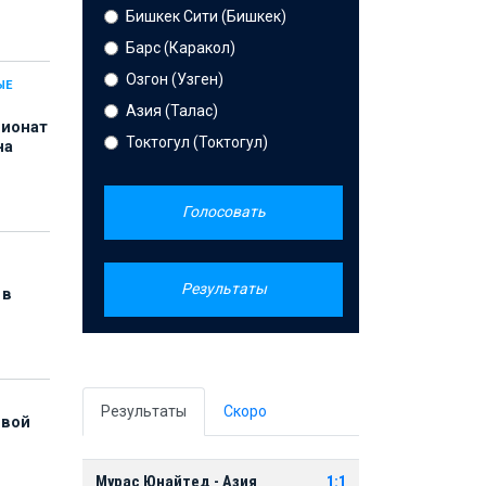
Бишкек Сити (Бишкек)
Барс (Каракол)
Озгон (Узген)
ЫЕ
Азия (Талас)
пионат
Токтогул (Токтогул)
на
Голосовать
Результаты
 в
Результаты
Скоро
рвой
Мурас Юнайтед - Азия
1:1