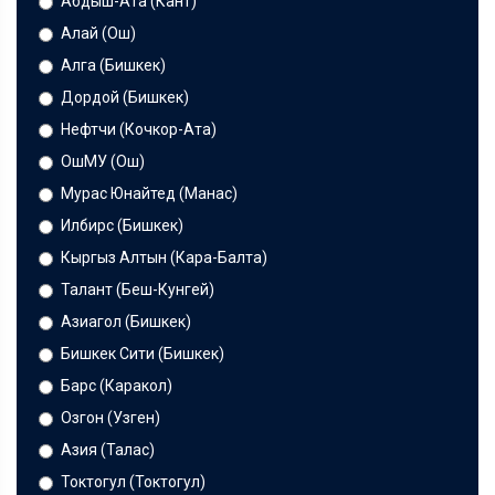
Абдыш-Ата (Кант)
Алай (Ош)
Алга (Бишкек)
Дордой (Бишкек)
Нефтчи (Кочкор-Ата)
ОшМУ (Ош)
Мурас Юнайтед (Манас)
Илбирс (Бишкек)
Кыргыз Алтын (Кара-Балта)
Талант (Беш-Кунгей)
Азиагол (Бишкек)
Бишкек Сити (Бишкек)
Барс (Каракол)
Озгон (Узген)
Азия (Талас)
Токтогул (Токтогул)