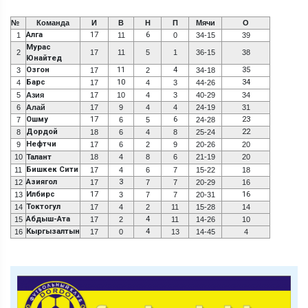
№
Команда
И
В
Н
П
Мячи
О
Алга
17
6
1
11
0
34-15
39
Мурас
2
17
11
5
1
36-15
38
Юнайтед
Озгон
11
4
35
3
17
2
34-18
Барс
10
34
4
17
4
3
44-26
5
Азия
17
10
4
3
40-29
34
6
Алай
17
9
4
4
24-19
31
Ошму
17
6
23
7
6
5
24-28
Дордой
22
8
18
6
4
8
25-24
Нефтчи
9
17
6
2
9
20-26
20
10
Талант
18
4
8
6
21-19
20
Бишкек Сити
11
17
4
6
7
15-22
18
Азиягол
3
12
17
7
7
20-29
16
Илбирс
17
16
13
3
7
7
20-31
Токтогул
14
17
4
2
11
15-28
14
Абдыш-Ата
4
15
17
2
11
14-26
10
Кыргызалтын
4
16
17
0
13
14-45
4