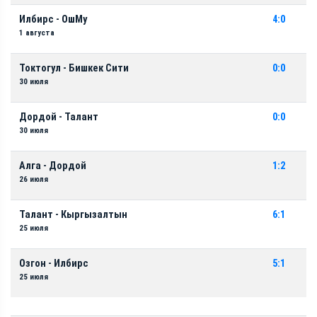
Илбирс - ОшМу
4:0
1 августа
Токтогул - Бишкек Сити
0:0
30 июля
Дордой - Талант
0:0
30 июля
Алга - Дордой
1:2
26 июля
Талант - Кыргызалтын
6:1
25 июля
Озгон - Илбирс
5:1
25 июля