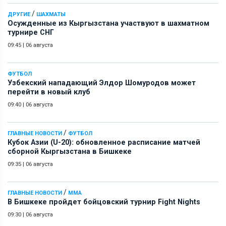
/
ДРУГИЕ
ШАХМАТЫ
Осужденные из Кыргызстана участвуют в шахматном
турнире СНГ
09:45
|
06 августа
ФУТБОЛ
Узбекский нападающий Элдор Шомуродов может
перейти в новый клуб
09:40
|
06 августа
/
ГЛАВНЫЕ НОВОСТИ
ФУТБОЛ
Кубок Азии (U-20): обновленное расписание матчей
сборной Кыргызстана в Бишкеке
09:35
|
06 августа
/
ГЛАВНЫЕ НОВОСТИ
ММА
В Бишкеке пройдет бойцовский турнир Fight Nights
09:30
|
06 августа