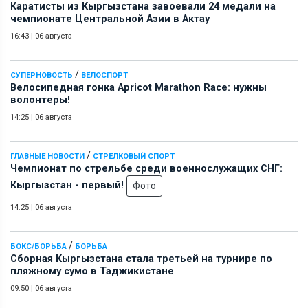
Каратисты из Кыргызстана завоевали 24 медали на
чемпионате Центральной Азии в Актау
16:43
|
06 августа
/
СУПЕРНОВОСТЬ
ВЕЛОСПОРТ
Велосипедная гонка Apricot Marathon Race: нужны
волонтеры!
14:25
|
06 августа
/
ГЛАВНЫЕ НОВОСТИ
СТРЕЛКОВЫЙ СПОРТ
Чемпионат по стрельбе среди военнослужащих СНГ:
Кыргызстан - первый!
Фото
14:25
|
06 августа
/
БОКС/БОРЬБА
БОРЬБА
Сборная Кыргызстана стала третьей на турнире по
пляжному сумо в Таджикистане
09:50
|
06 августа