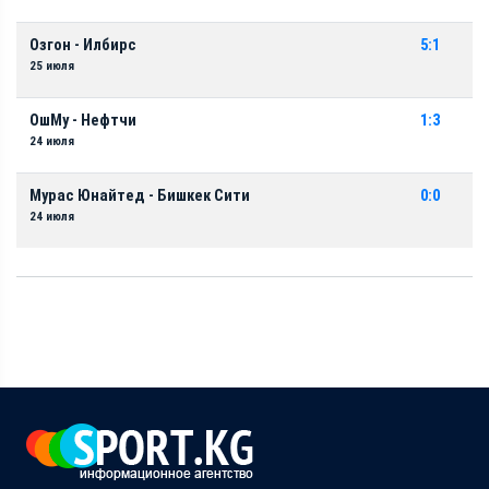
Озгон - Илбирс
5:1
25 июля
ОшМу - Нефтчи
1:3
24 июля
Мурас Юнайтед - Бишкек Сити
0:0
24 июля