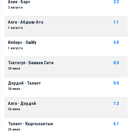
Азия - Барс
2:2
2 августа
Алга - Абдыш-Ата
1:1
1 августа
Илбирс - ОшМу
4:0
1 августа
Токтогул - Бишкек Сити
0:0
30 июля
Дордой - Талант
0:0
30 июля
Алга - Дордой
1:2
26 июля
Талант - Кыргызалтын
6:1
25 июля