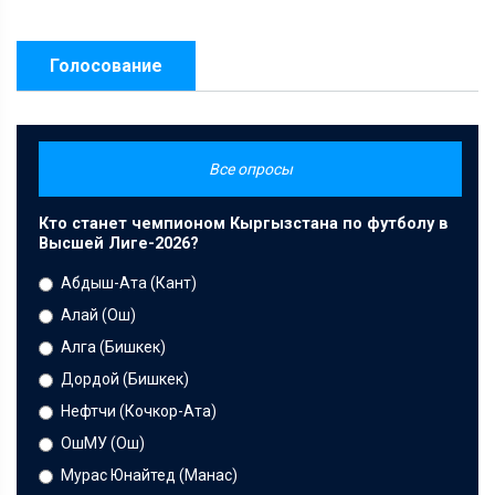
Голосование
Все опросы
Кто станет чемпионом Кыргызстана по футболу в
Высшей Лиге-2026?
Абдыш-Ата (Кант)
Алай (Ош)
Алга (Бишкек)
Дордой (Бишкек)
Нефтчи (Кочкор-Ата)
ОшМУ (Ош)
Мурас Юнайтед (Манас)