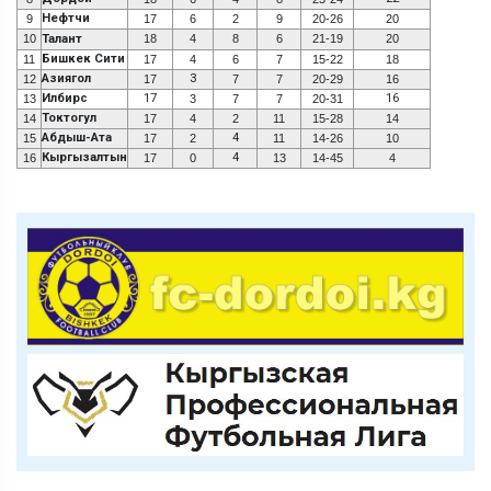
Нефтчи
9
17
6
2
9
20-26
20
10
Талант
18
4
8
6
21-19
20
Бишкек Сити
11
17
4
6
7
15-22
18
Азиягол
3
12
17
7
7
20-29
16
Илбирс
17
16
13
3
7
7
20-31
Токтогул
14
17
4
2
11
15-28
14
Абдыш-Ата
4
15
17
2
11
14-26
10
Кыргызалтын
4
16
17
0
13
14-45
4