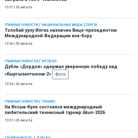
13:57
|
05 августа
/
ГЛАВНЫЕ НОВОСТИ
НАЦИОНАЛЬНЫЕ ВИДЫ СПОРТА
Толобай уулу Илгиз назначен Вице-президентом
Международной Федерации кок-бору
13:56
|
05 августа
/
ГЛАВНЫЕ НОВОСТИ
ФУТБОЛ
Дубль «Дордоя» одержал уверенную победу над
«Кыргызалтыном-2»
Фото
13:54
|
05 августа
/
ГЛАВНЫЕ НОВОСТИ
ТЕННИС
На Иссык-Куле состоялся международный
любительский теннисный турнир Akun-2026
13:51
|
05 августа
/
СУПЕРНОВОСТЬ
ДЗЮДО