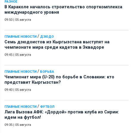
РАЗНОЕ
В Караколе началось строительство спорткомплекса
международного уровня
09:50
|
05 августа
/
ГЛАВНЫЕ НОВОСТИ
ДЗЮДО
Семь дзюдоистов из Кыргызстана выступят на
чемпионате мира среди кадетов в Эквадоре
09:45
|
05 августа
/
ГЛАВНЫЕ НОВОСТИ
БОРЬБА
Чемпионат мира (U-20) по борьбе в Словакии: кто
представит Кыргызстан?
09:40
|
05 августа
/
ГЛАВНЫЕ НОВОСТИ
ФУТБОЛ
Лига Вызова АФК: «Дордой» против клуба из Сирии:
идем на футбол!
09:35
|
05 августа