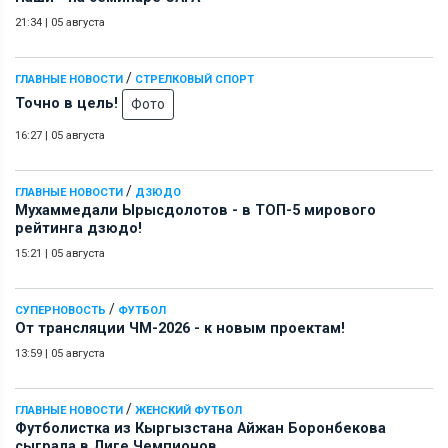
21:34
|
05 августа
/
ГЛАВНЫЕ НОВОСТИ
СТРЕЛКОВЫЙ СПОРТ
Точно в цель!
Фото
16:27
|
05 августа
/
ГЛАВНЫЕ НОВОСТИ
ДЗЮДО
Мухаммедали Ырысдолотов - в ТОП-5 мирового
рейтинга дзюдо!
15:21
|
05 августа
/
СУПЕРНОВОСТЬ
ФУТБОЛ
От трансляции ЧМ-2026 - к новым проектам!
13:59
|
05 августа
/
ГЛАВНЫЕ НОВОСТИ
ЖЕНСКИЙ ФУТБОЛ
Футболистка из Кыргызстана Айжан Боронбекова
сыграла в Лиге Чемпионов