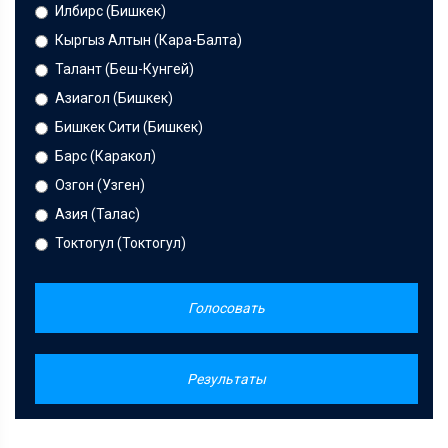
Илбирс (Бишкек)
Кыргыз Алтын (Кара-Балта)
Талант (Беш-Кунгей)
Азиагол (Бишкек)
Бишкек Сити (Бишкек)
Барс (Каракол)
Озгон (Узген)
Азия (Талас)
Токтогул (Токтогул)
Голосовать
Результаты