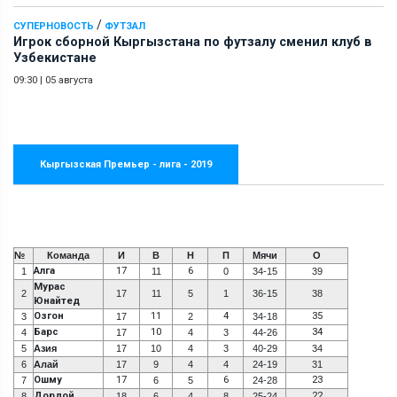
/
СУПЕРНОВОСТЬ
ФУТЗАЛ
Игрок сборной Кыргызстана по футзалу сменил клуб в
Узбекистане
09:30
|
05 августа
Кыргызская Премьер - лига - 2019
№
Команда
И
В
Н
П
Мячи
О
Алга
17
6
1
11
0
34-15
39
Мурас
2
17
11
5
1
36-15
38
Юнайтед
Озгон
11
4
35
3
17
2
34-18
Барс
10
34
4
17
4
3
44-26
5
Азия
17
10
4
3
40-29
34
6
Алай
17
9
4
4
24-19
31
Ошму
17
6
23
7
6
5
24-28
Дордой
22
8
18
6
4
8
25-24