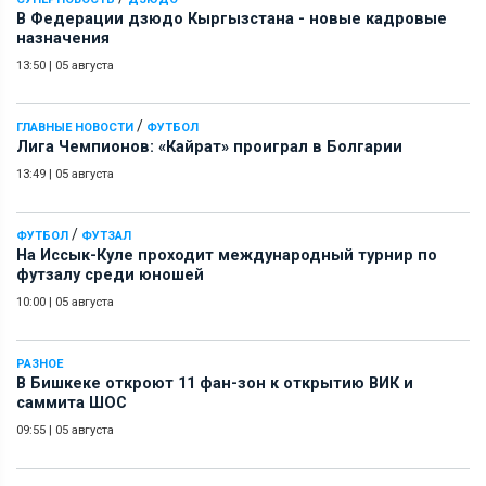
В Федерации дзюдо Кыргызстана - новые кадровые
назначения
13:50
|
05 августа
/
ГЛАВНЫЕ НОВОСТИ
ФУТБОЛ
Лига Чемпионов: «Кайрат» проиграл в Болгарии
13:49
|
05 августа
/
ФУТБОЛ
ФУТЗАЛ
На Иссык-Куле проходит международный турнир по
футзалу среди юношей
10:00
|
05 августа
РАЗНОЕ
В Бишкеке откроют 11 фан-зон к открытию ВИК и
саммита ШОС
09:55
|
05 августа