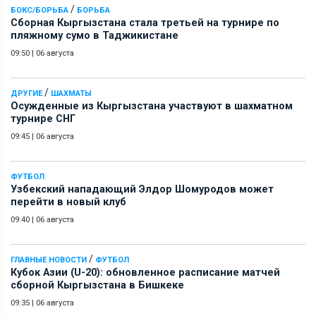
/
БОКС/БОРЬБА
БОРЬБА
Сборная Кыргызстана стала третьей на турнире по
пляжному сумо в Таджикистане
09:50
|
06 августа
/
ДРУГИЕ
ШАХМАТЫ
Осужденные из Кыргызстана участвуют в шахматном
турнире СНГ
09:45
|
06 августа
ФУТБОЛ
Узбекский нападающий Элдор Шомуродов может
перейти в новый клуб
09:40
|
06 августа
/
ГЛАВНЫЕ НОВОСТИ
ФУТБОЛ
Кубок Азии (U-20): обновленное расписание матчей
сборной Кыргызстана в Бишкеке
09:35
|
06 августа