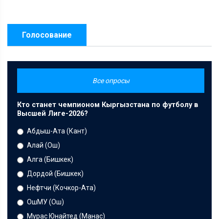
Голосование
Все опросы
Кто станет чемпионом Кыргызстана по футболу в
Высшей Лиге-2026?
Абдыш-Ата (Кант)
Алай (Ош)
Алга (Бишкек)
Дордой (Бишкек)
Нефтчи (Кочкор-Ата)
ОшМУ (Ош)
Мурас Юнайтед (Манас)