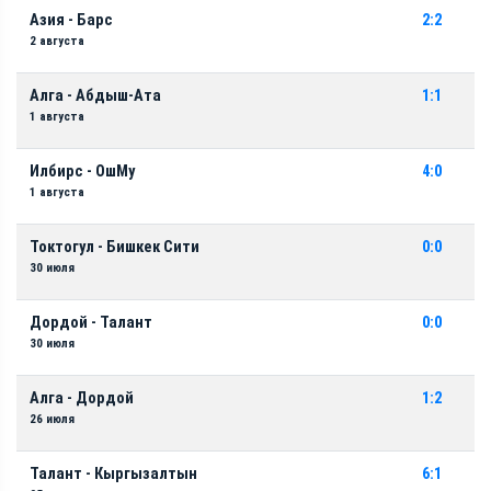
Азия - Барс
2:2
2 августа
Алга - Абдыш-Ата
1:1
1 августа
Илбирс - ОшМу
4:0
1 августа
Токтогул - Бишкек Сити
0:0
30 июля
Дордой - Талант
0:0
30 июля
Алга - Дордой
1:2
26 июля
Талант - Кыргызалтын
6:1