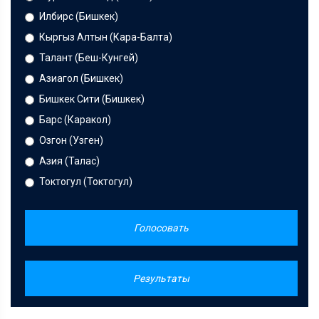
Илбирс (Бишкек)
Кыргыз Алтын (Кара-Балта)
Талант (Беш-Кунгей)
Азиагол (Бишкек)
Бишкек Сити (Бишкек)
Барс (Каракол)
Озгон (Узген)
Азия (Талас)
Токтогул (Токтогул)
Голосовать
Результаты