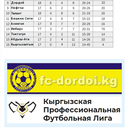
Дордой
22
8
18
6
4
8
25-24
Нефтчи
9
17
6
2
9
20-26
20
10
Талант
18
4
8
6
21-19
20
Бишкек Сити
11
17
4
6
7
15-22
18
Азиягол
3
12
17
7
7
20-29
16
Илбирс
17
16
13
3
7
7
20-31
Токтогул
14
17
4
2
11
15-28
14
Абдыш-Ата
4
15
17
2
11
14-26
10
Кыргызалтын
4
16
17
0
13
14-45
4