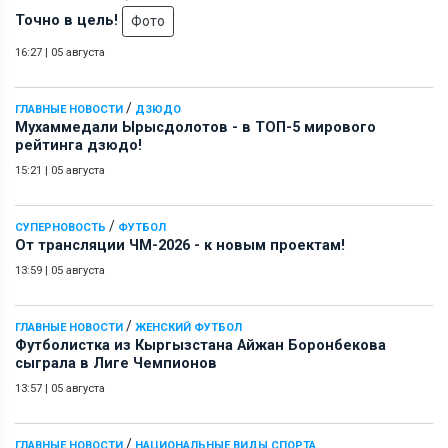
Точно в цель!
Фото
16:27
|
05 августа
/
ГЛАВНЫЕ НОВОСТИ
ДЗЮДО
Мухаммедали Ырысдолотов - в ТОП-5 мирового
рейтинга дзюдо!
15:21
|
05 августа
/
СУПЕРНОВОСТЬ
ФУТБОЛ
От трансляции ЧМ-2026 - к новым проектам!
13:59
|
05 августа
/
ГЛАВНЫЕ НОВОСТИ
ЖЕНСКИЙ ФУТБОЛ
Футболистка из Кыргызстана Айжан Боронбекова
сыграла в Лиге Чемпионов
13:57
|
05 августа
/
ГЛАВНЫЕ НОВОСТИ
НАЦИОНАЛЬНЫЕ ВИДЫ СПОРТА