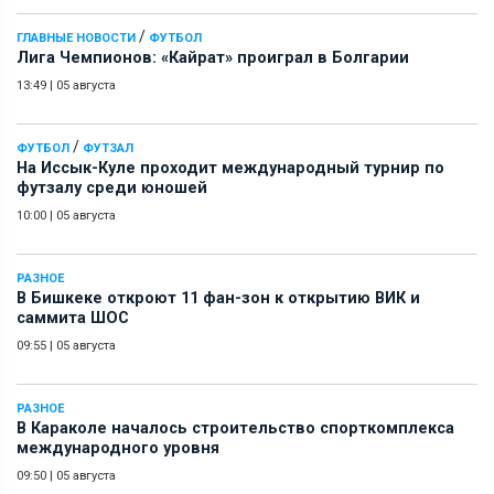
/
ГЛАВНЫЕ НОВОСТИ
ФУТБОЛ
Лига Чемпионов: «Кайрат» проиграл в Болгарии
13:49
|
05 августа
/
ФУТБОЛ
ФУТЗАЛ
На Иссык-Куле проходит международный турнир по
футзалу среди юношей
10:00
|
05 августа
РАЗНОЕ
В Бишкеке откроют 11 фан-зон к открытию ВИК и
саммита ШОС
09:55
|
05 августа
РАЗНОЕ
В Караколе началось строительство спорткомплекса
международного уровня
09:50
|
05 августа