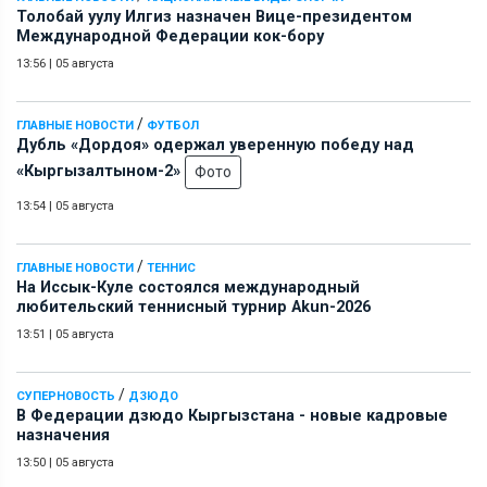
Толобай уулу Илгиз назначен Вице-президентом
Международной Федерации кок-бору
13:56
|
05 августа
/
ГЛАВНЫЕ НОВОСТИ
ФУТБОЛ
Дубль «Дордоя» одержал уверенную победу над
«Кыргызалтыном-2»
Фото
13:54
|
05 августа
/
ГЛАВНЫЕ НОВОСТИ
ТЕННИС
На Иссык-Куле состоялся международный
любительский теннисный турнир Akun-2026
13:51
|
05 августа
/
СУПЕРНОВОСТЬ
ДЗЮДО
В Федерации дзюдо Кыргызстана - новые кадровые
назначения
13:50
|
05 августа