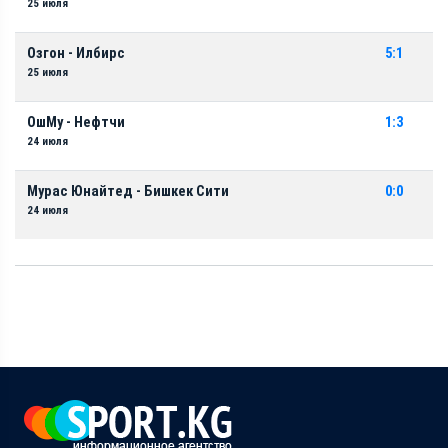
25 июля
Озгон - Илбирс
5:1
25 июля
ОшМу - Нефтчи
1:3
24 июля
Мурас Юнайтед - Бишкек Сити
0:0
24 июля