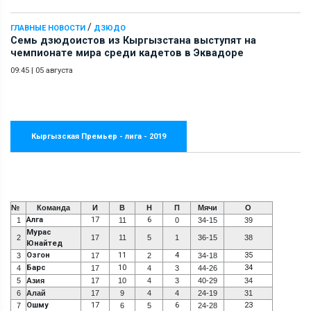
/
ГЛАВНЫЕ НОВОСТИ
ДЗЮДО
Семь дзюдоистов из Кыргызстана выступят на
чемпионате мира среди кадетов в Эквадоре
09:45
|
05 августа
Кыргызская Премьер - лига - 2019
№
Команда
И
В
Н
П
Мячи
О
Алга
17
6
1
11
0
34-15
39
Мурас
2
17
11
5
1
36-15
38
Юнайтед
Озгон
11
4
35
3
17
2
34-18
Барс
10
34
4
17
4
3
44-26
5
Азия
17
10
4
3
40-29
34
6
Алай
17
9
4
4
24-19
31
Ошму
17
6
23
7
6
5
24-28