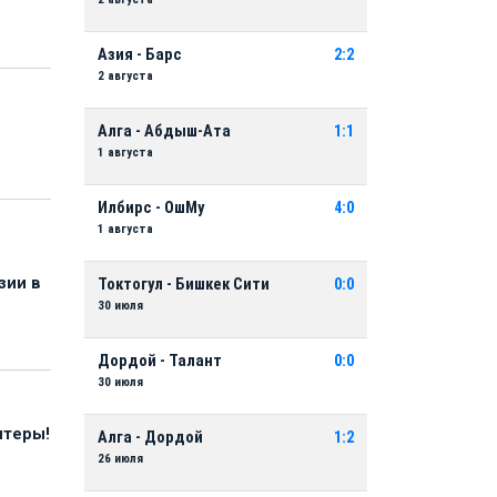
Азия - Барс
2:2
2 августа
Алга - Абдыш-Ата
1:1
1 августа
Илбирс - ОшМу
4:0
1 августа
зии в
Токтогул - Бишкек Сити
0:0
30 июля
Дордой - Талант
0:0
30 июля
нтеры!
Алга - Дордой
1:2
26 июля