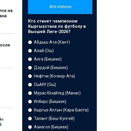
Все опросы
лся на
ана
Кто станет чемпионом
Кыргызстана по футболу в
Высшей Лиге-2026?
Абдыш-Ата (Кант)
после
Алай (Ош)
Алга (Бишкек)
Дордой (Бишкек)
Нефтчи (Кочкор-Ата)
ОшМУ (Ош)
Мурас Юнайтед (Манас)
Илбирс (Бишкек)
Кыргыз Алтын (Кара-Балта)
Талант (Беш-Кунгей)
й»
К
Азиагол (Бишкек)