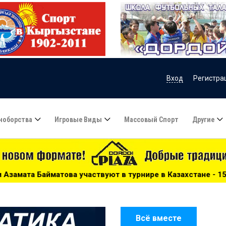
Вход
Регистра
ноборства
Игровые Виды
Массовый Спорт
Другие
ют в турнире в Казахстане - 15:51
***
Сборную Казахст
Всё вместе