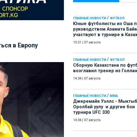
/
ГЛАВНЫЕ НОВОСТИ
ФУТБОЛ
Юные футболисты из Оша 
руководством Азамата Бай
участвуют в турнире в Каза
15:51
|
07 августа
ься в Европу
/
ГЛАВНЫЕ НОВОСТИ
ФУТБОЛ
Сборную Казахстана по фут
возглавил тренер из Голла
14:34
|
07 августа
/
ГЛАВНЫЕ НОВОСТИ
ММА
Джеремайя Уэллс - Мыкты
Оролбай уулу и другие бои
турнира UFC 330
14:34
|
07 августа