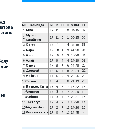
под
№
Команда
И
В
Н
П
Мячи
О
матова
Алга
17
6
1
11
0
34-15
39
хстане
Мурас
2
17
11
5
1
36-15
38
Юнайтед
Озгон
11
4
35
3
17
2
34-18
Барс
10
34
4
17
4
3
44-26
5
Азия
17
10
4
3
40-29
34
6
Алай
17
9
4
4
24-19
31
болу
Ошму
17
6
23
7
6
5
24-28
ндии
Дордой
22
8
18
6
4
8
25-24
Нефтчи
9
17
6
2
9
20-26
20
10
Талант
18
4
8
6
21-19
20
Бишкек Сити
11
17
4
6
7
15-22
18
Азиягол
3
12
17
7
7
20-29
16
бек
Илбирс
17
16
13
3
7
7
20-31
Токтогул
14
17
4
2
11
15-28
14
Абдыш-Ата
4
15
17
2
11
14-26
10
Кыргызалтын
4
16
17
0
13
14-45
4