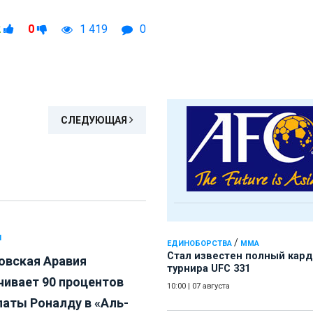
2
0
1 419
0
СЛЕДУЮЩАЯ
Л
/
ЕДИНОБОРСТВА
ММА
Стал известен полный кард
овская Аравия
турнира UFC 331
чивает 90 процентов
10:00
|
07 августа
латы Роналду в «Аль-