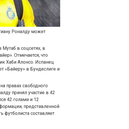
тиану Роналду может
 Мутаб в соцсетях, в
йер». Отмечается, что
ник Хаби Алонсо. Испанец
ет «Байеру» в Бундеслиге и
на правах свободного
алду принял участие в 42
лся 42 голами и 12
нформации, представленной
ть футболиста составляет