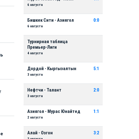
6 августа
Бишкек Сити - Азиягол
0:0
6 августа
Турнирная таблица
Премьер-Лиги
4 августа
ть
Дордой - Кыргызалтын
5:1
3 августа
Нефтчи - Талант
2:0
т
3 августа
Азиягол - Мурас Юнайтед
1:1
2 августа
Алай - Озгон
3:2
ые
2 августа