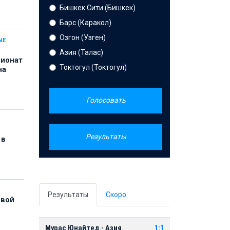
Бишкек Сити (Бишкек)
Барс (Каракол)
Озгон (Узген)
ЫЕ
Азия (Талас)
пионат
Токтогул (Токтогул)
на
Голосовать
Результаты
 в
Результаты
Скоро
рвой
Мурас Юнайтед - Азия
1:1