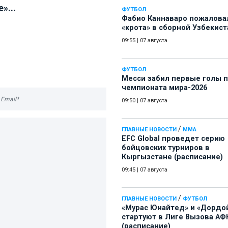
»...
ФУТБОЛ
Фабио Каннаваро пожалова
«крота» в сборной Узбекист
09:55
|
07 августа
ФУТБОЛ
Месси забил первые голы 
чемпионата мира-2026
09:50
|
07 августа
/
ГЛАВНЫЕ НОВОСТИ
ММА
EFC Global проведет серию
бойцовских турниров в
Кыргызстане (расписание)
09:45
|
07 августа
/
ГЛАВНЫЕ НОВОСТИ
ФУТБОЛ
«Мурас Юнайтед» и «Дордо
стартуют в Лиге Вызова АФ
(расписание)