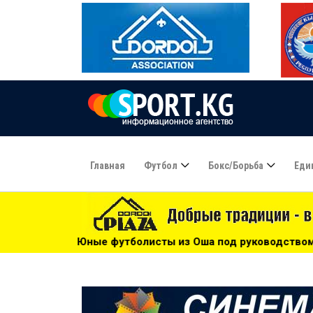
Главная
Футбол
Бокс/борьба
Еди
исты из Оша под руководством Азамата Байматова участву