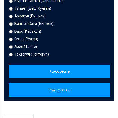
Кыргыз Алтын (Кара-Балта)
Талант (Беш-Кунгей)
Азиагол (Бишкек)
Бишкек Сити (Бишкек)
Барс (Каракол)
Озгон (Узген)
Азия (Талас)
Токтогул (Токтогул)
Голосовать
Результаты