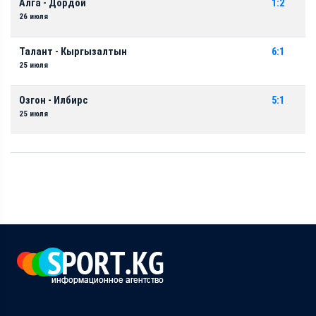
Алга - Дордой
1:2
26 июля
Талант - Кыргызалтын
6:1
25 июля
Озгон - Илбирс
5:1
25 июля