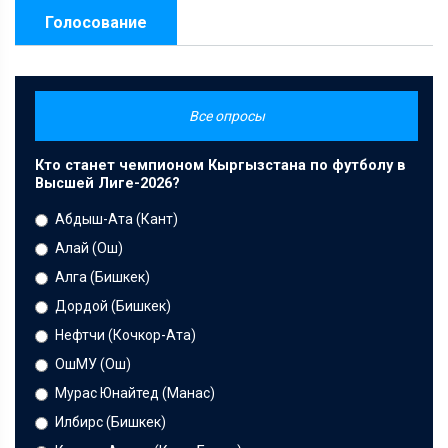
Голосование
Все опросы
Кто станет чемпионом Кыргызстана по футболу в
Высшей Лиге-2026?
Абдыш-Ата (Кант)
Алай (Ош)
Алга (Бишкек)
Дордой (Бишкек)
Нефтчи (Кочкор-Ата)
ОшМУ (Ош)
Мурас Юнайтед (Манас)
Илбирс (Бишкек)