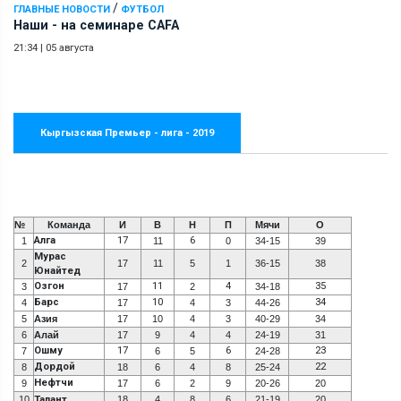
/
ГЛАВНЫЕ НОВОСТИ
ФУТБОЛ
Наши - на семинаре СAFA
21:34
|
05 августа
Кыргызская Премьер - лига - 2019
№
Команда
И
В
Н
П
Мячи
О
Алга
17
6
1
11
0
34-15
39
Мурас
2
17
11
5
1
36-15
38
Юнайтед
Озгон
11
4
35
3
17
2
34-18
Барс
10
34
4
17
4
3
44-26
5
Азия
17
10
4
3
40-29
34
6
Алай
17
9
4
4
24-19
31
Ошму
17
6
23
7
6
5
24-28
Дордой
22
8
18
6
4
8
25-24
Нефтчи
9
17
6
2
9
20-26
20
10
Талант
18
4
8
6
21-19
20