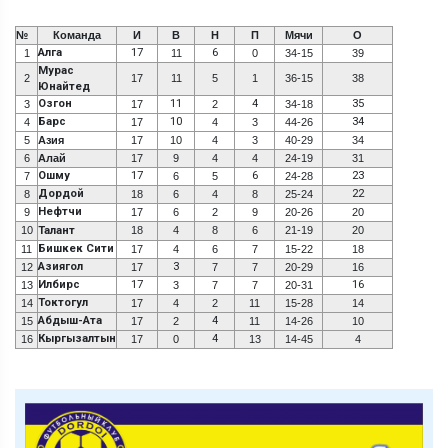
№
Команда
И
В
Н
П
Мячи
О
Алга
17
6
1
11
0
34-15
39
Мурас
2
17
11
5
1
36-15
38
Юнайтед
Озгон
11
4
35
3
17
2
34-18
Барс
10
34
4
17
4
3
44-26
5
Азия
17
10
4
3
40-29
34
6
Алай
17
9
4
4
24-19
31
Ошму
17
6
23
7
6
5
24-28
Дордой
22
8
18
6
4
8
25-24
Нефтчи
9
17
6
2
9
20-26
20
10
Талант
18
4
8
6
21-19
20
Бишкек Сити
11
17
4
6
7
15-22
18
Азиягол
3
12
17
7
7
20-29
16
Илбирс
17
16
13
3
7
7
20-31
Токтогул
14
17
4
2
11
15-28
14
Абдыш-Ата
4
15
17
2
11
14-26
10
Кыргызалтын
4
16
17
0
13
14-45
4