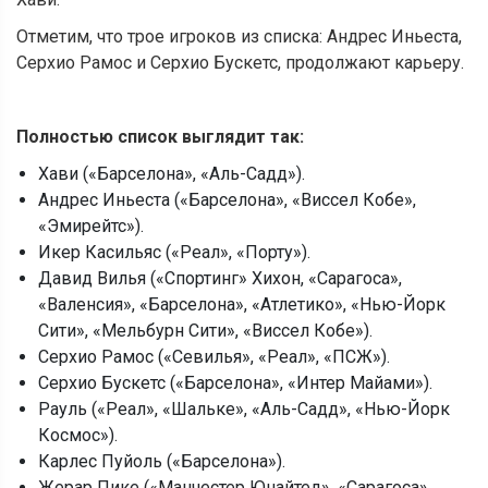
Отметим, что трое игроков из списка: Андрес Иньеста,
Серхио Рамос и Серхио Бускетс, продолжают карьеру.
Полностью список выглядит так:
Хави («Барселона», «Аль-Садд»).
Андрес Иньеста («Барселона», «Виссел Кобе»,
«Эмирейтс»).
Икер Касильяс («Реал», «Порту»).
Давид Вилья («Спортинг» Хихон, «Сарагоса»,
«Валенсия», «Барселона», «Атлетико», «Нью-Йорк
Сити», «Мельбурн Сити», «Виссел Кобе»).
Серхио Рамос («Севилья», «Реал», «ПСЖ»).
Серхио Бускетс («Барселона», «Интер Майами»).
Рауль («Реал», «Шальке», «Аль-Садд», «Нью-Йорк
Космос»).
Карлес Пуйоль («Барселона»).
Жерар Пике («Манчестер Юнайтед», «Сарагоса»,