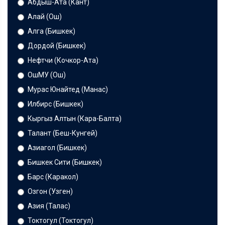
Абдыш-Ата (Кант)
Алай (Ош)
Алга (Бишкек)
Дордой (Бишкек)
Нефтчи (Кочкор-Ата)
ОшМУ (Ош)
Мурас Юнайтед (Манас)
Илбирс (Бишкек)
Кыргыз Алтын (Кара-Балта)
Талант (Беш-Кунгей)
Азиагол (Бишкек)
Бишкек Сити (Бишкек)
Барс (Каракол)
Озгон (Узген)
Азия (Талас)
Токтогул (Токтогул)