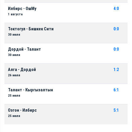
Илбирс - ОшМу
4:0
1 августа
Токтогул - Бишкек Сити
0:0
30 июля
Дордой - Талант
0:0
30 июля
Алга - Дордой
1:2
26 июля
Талант - Кыргызалтын
6:1
25 июля
Озгон - Илбирс
5:1
25 июля