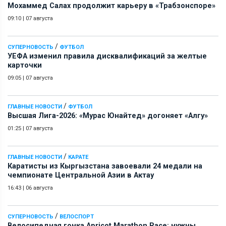
Мохаммед Салах продолжит карьеру в «Трабзонспоре»
09:10
|
07 августа
/
СУПЕРНОВОСТЬ
ФУТБОЛ
УЕФА изменил правила дисквалификаций за желтые
карточки
09:05
|
07 августа
/
ГЛАВНЫЕ НОВОСТИ
ФУТБОЛ
Высшая Лига-2026: «Мурас Юнайтед» догоняет «Алгу»
01:25
|
07 августа
/
ГЛАВНЫЕ НОВОСТИ
КАРАТЕ
Каратисты из Кыргызстана завоевали 24 медали на
чемпионате Центральной Азии в Актау
16:43
|
06 августа
/
СУПЕРНОВОСТЬ
ВЕЛОСПОРТ
Велосипедная гонка Apricot Marathon Race: нужны