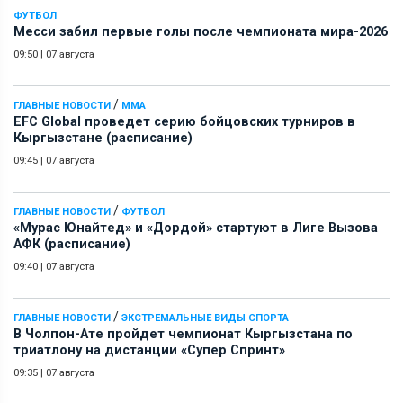
ФУТБОЛ
Месси забил первые голы после чемпионата мира-2026
09:50
|
07 августа
/
ГЛАВНЫЕ НОВОСТИ
ММА
EFC Global проведет серию бойцовских турниров в
Кыргызстане (расписание)
09:45
|
07 августа
/
ГЛАВНЫЕ НОВОСТИ
ФУТБОЛ
«Мурас Юнайтед» и «Дордой» стартуют в Лиге Вызова
АФК (расписание)
09:40
|
07 августа
/
ГЛАВНЫЕ НОВОСТИ
ЭКСТРЕМАЛЬНЫЕ ВИДЫ СПОРТА
В Чолпон-Ате пройдет чемпионат Кыргызстана по
триатлону на дистанции «Супер Спринт»
09:35
|
07 августа