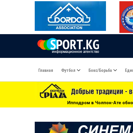
Главная
Футбол
Бокс/борьба
Еди
Ипподром в Чолпон-Ате обновляют к Играм кочевни