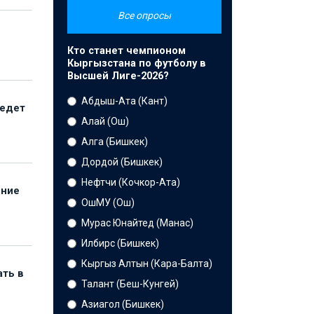
Все опросы
Кто станет чемпионом
Кыргызстана по футболу в
Высшей Лиге-2026?
Абдыш-Ата (Кант)
ведет
Алай (Ош)
Алга (Бишкек)
Дордой (Бишкек)
Нефтчи (Кочкор-Ата)
ение
ОшМУ (Ош)
Мурас Юнайтед (Манас)
Илбирс (Бишкек)
Кыргыз Алтын (Кара-Балта)
ать в
Талант (Беш-Кунгей)
Азиагол (Бишкек)