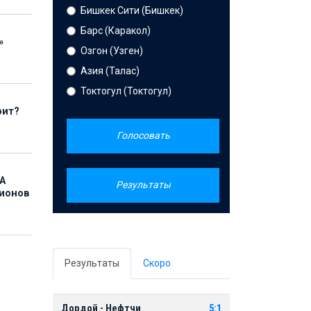
Бишкек Сити (Бишкек)
Барс (Каракол)
»
Озгон (Узген)
Азия (Талас)
Токтогул (Токтогул)
рит?
Голосовать
А
Результаты
лионов
Результаты
Скоро
Дордой - Нефтчи
5:1