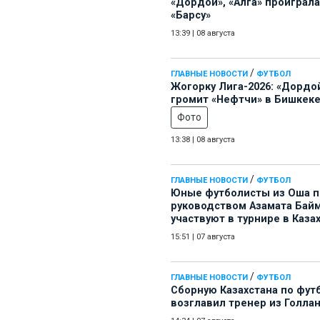
«Дордой», «Алга» проиграла
«Барсу»
13:39
|
08 августа
/
ГЛАВНЫЕ НОВОСТИ
ФУТБОЛ
Жогорку Лига-2026: «Дордо
громит «Нефтчи» в Бишкеке
Фото
13:38
|
08 августа
/
ГЛАВНЫЕ НОВОСТИ
ФУТБОЛ
Юные футболисты из Оша 
руководством Азамата Бай
участвуют в турнире в Каза
15:51
|
07 августа
/
ГЛАВНЫЕ НОВОСТИ
ФУТБОЛ
Сборную Казахстана по фут
возглавил тренер из Голла