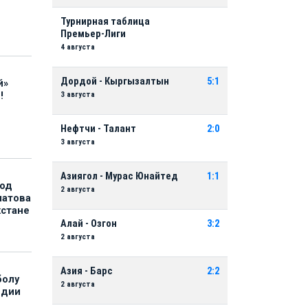
Турнирная таблица
Премьер-Лиги
4 августа
Дордой - Кыргызалтын
5:1
й»
3 августа
!
Нефтчи - Талант
2:0
3 августа
Азиягол - Мурас Юнайтед
1:1
под
2 августа
матова
хстане
Алай - Озгон
3:2
2 августа
Азия - Барс
2:2
болу
2 августа
ндии