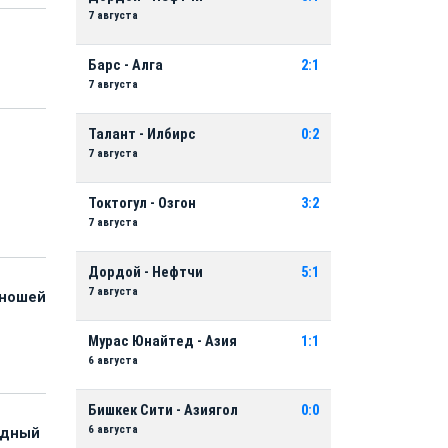
7 августа
Барс - Алга
2:1
7 августа
Талант - Илбирс
0:2
7 августа
и
Токтогул - Озгон
3:2
7 августа
Дордой - Нефтчи
5:1
7 августа
юношей
Мурас Юнайтед - Азия
1:1
6 августа
Бишкек Сити - Азиягол
0:0
6 августа
адный