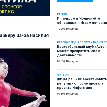
РАЗНОЕ
Ипподром в Чолпон-Ате
обновляют к Играм кочевн
10:00
|
10 августа
арьеру из-за насилия
/
ИГРОВЫЕ ВИДЫ СПОРТА
БАСКЕТБ
Баскетбольный клуб «Астан
может прекратить свою
деятельность
09:55
|
10 августа
ФУТБОЛ
ФИФА решила восстановит
репутацию после провала
проекта Инфантино
09:50
|
10 августа