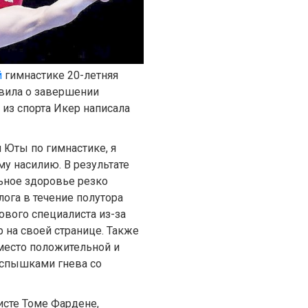
й
гимнастике 20-летняя
вила о завершении
из спорта Икер написала
й Юты по гимнастике, я
у насилию. В результате
ьное здоровье резко
ога в течение полутора
ового специалиста из-за
р на своей странице. Также
вместо положительной и
вспышками гнева со
исте Томе Фардене,