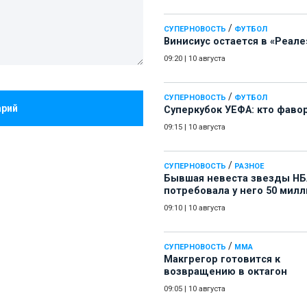
/
СУПЕРНОВОСТЬ
ФУТБОЛ
Винисиус остается в «Реале
09:20
|
10 августа
/
СУПЕРНОВОСТЬ
ФУТБОЛ
арий
Суперкубок УЕФА: кто фаво
09:15
|
10 августа
/
СУПЕРНОВОСТЬ
РАЗНОЕ
Бывшая невеста звезды НБ
потребовала у него 50 мил
09:10
|
10 августа
/
СУПЕРНОВОСТЬ
ММА
Макгрегор готовится к
возвращению в октагон
09:05
|
10 августа