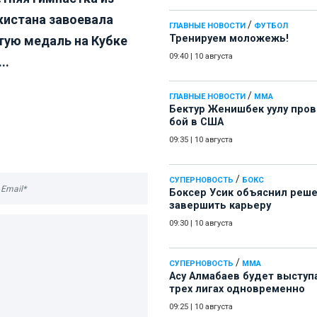
кистана завоевала
/
ГЛАВНЫЕ НОВОСТИ
ФУТБОЛ
Тренируем моложежь!
тую медаль на Кубке
09:40
|
10 августа
..
/
ГЛАВНЫЕ НОВОСТИ
ММА
Бектур Женишбек уулу про
бой в США
09:35
|
10 августа
/
СУПЕРНОВОСТЬ
БОКС
Боксер Усик объяснил реш
завершить карьеру
09:30
|
10 августа
/
СУПЕРНОВОСТЬ
ММА
Асу Алмабаев будет выступ
трех лигах одновременно
09:25
|
10 августа