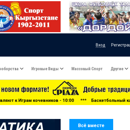
Вход
Регистра
ноборства
Игровые Виды
Массовый Спорт
Другие
ков - 10:00
***
Баскетбольный клуб «Астана» может пр
Всё вместе