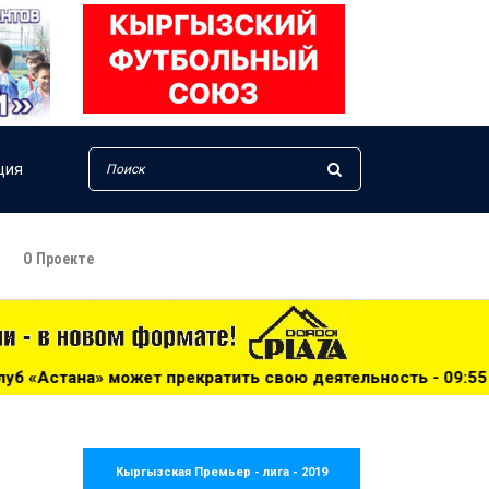
ция
О Проекте
екратить свою деятельность - 09:55
***
ФИФА решила в
Кыргызская Премьер - лига - 2019