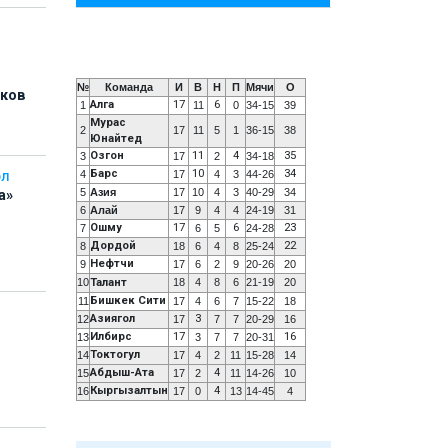
№
Команда
И
В
Н
П
Мячи
О
иков
Алга
17
6
1
11
0
34-15
39
Мурас
2
17
11
5
1
36-15
38
Юнайтед
Озгон
11
4
35
3
17
2
34-18
Барс
10
34
4
17
4
3
44-26
ОЛ
5
Азия
17
10
4
3
40-29
34
а»
6
Алай
17
9
4
4
24-19
31
Ошму
17
6
23
7
6
5
24-28
Дордой
22
8
18
6
4
8
25-24
Нефтчи
9
17
6
2
9
20-26
20
10
Талант
18
4
8
6
21-19
20
Бишкек Сити
11
17
4
6
7
15-22
18
Азиягол
3
12
17
7
7
20-29
16
ь
Илбирс
17
16
13
3
7
7
20-31
Токтогул
14
17
4
2
11
15-28
14
Абдыш-Ата
4
15
17
2
11
14-26
10
Кыргызалтын
4
16
17
0
13
14-45
4