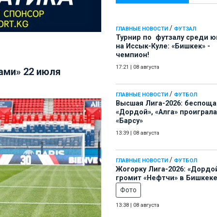
/
ГЛАВНЫЕ НОВОСТИ
ФУТЗАЛ
Турнир по футзалу среди 
на Иссык-Куле: «Бишкек» -
чемпион!
17:21
|
08 августа
ами» 22 июля
/
ГЛАВНЫЕ НОВОСТИ
ФУТБОЛ
Высшая Лига-2026: беспощ
«Дордой», «Алга» проиграла
«Барсу»
13:39
|
08 августа
/
ГЛАВНЫЕ НОВОСТИ
ФУТБОЛ
Жогорку Лига-2026: «Дордо
громит «Нефтчи» в Бишкеке
Фото
13:38
|
08 августа