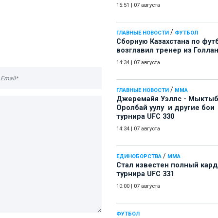
15:51
|
07 августа
/
ГЛАВНЫЕ НОВОСТИ
ФУТБОЛ
Сборную Казахстана по фут
возглавил тренер из Голла
14:34
|
07 августа
/
ГЛАВНЫЕ НОВОСТИ
ММА
Джеремайя Уэллс - Мыкты
Оролбай уулу и другие бои
турнира UFC 330
14:34
|
07 августа
/
ЕДИНОБОРСТВА
ММА
Стал известен полный кард
турнира UFC 331
10:00
|
07 августа
ФУТБОЛ