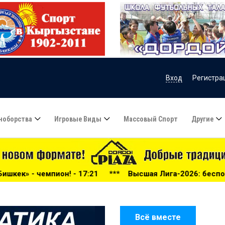
Вход
Регистра
ноборства
Игровые Виды
Массовый Спорт
Другие
21
***
Высшая Лига-2026: беспощадный «Дордой», «Алга»
Всё вместе