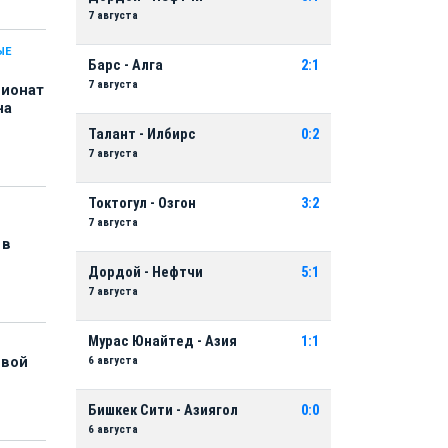
7 августа
ЫЕ
Барс - Алга
2:1
7 августа
пионат
на
Талант - Илбирс
0:2
7 августа
Токтогул - Озгон
3:2
7 августа
 в
Дордой - Нефтчи
5:1
7 августа
Мурас Юнайтед - Азия
1:1
6 августа
рвой
Бишкек Сити - Азиягол
0:0
6 августа