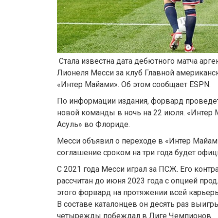
Стала известна дата дебютного матча арг
Лионеля Месси за клуб Главной американск
«Интер Майами». Об этом сообщает ESPN.
По информации издания, форвард проведет
новой команды в ночь на 22 июля. «Интер 
Асуль» во Флориде.
Месси объявил о переходе в «Интер Майами
соглашение сроком на три года будет офиц
С 2021 года Месси играл за ПСЖ. Его конт
рассчитан до июня 2023 года с опцией прод
этого форвард на протяжении всей карьеры
В составе каталонцев он десять раз выигр
четырежды побеждал в Лиге Чемпионов.