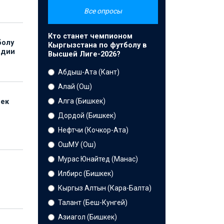
Все опросы
Кто станет чемпионом
болу
Кыргызстана по футболу в
ндии
Высшей Лиге-2026?
Абдыш-Ата (Кант)
Алай (Ош)
Алга (Бишкек)
бек
Дордой (Бишкек)
Нефтчи (Кочкор-Ата)
ОшМУ (Ош)
Мурас Юнайтед (Манас)
Илбирс (Бишкек)
Кыргыз Алтын (Кара-Балта)
Талант (Беш-Кунгей)
Азиагол (Бишкек)