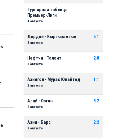
Турнирная таблица
Премьер-Лиги
4 августа
Дордой - Кыргызалтын
5:1
3 августа
ть
Нефтчи - Талант
2:0
3 августа
Азиягол - Мурас Юнайтед
1:1
т
2 августа
Алай - Озгон
3:2
2 августа
Азия - Барс
2:2
ые
2 августа