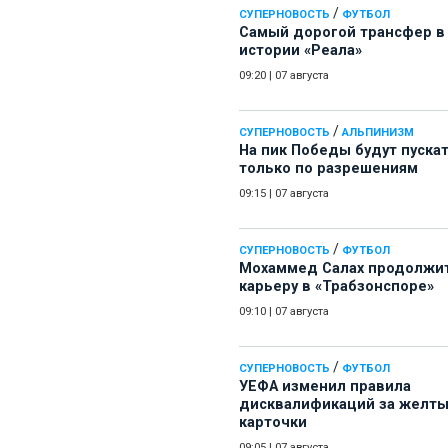
/
СУПЕРНОВОСТЬ
ФУТБОЛ
Самый дорогой трансфер в
истории «Реала»
09:20
|
07 августа
/
СУПЕРНОВОСТЬ
АЛЬПИНИЗМ
На пик Победы будут пуска
только по разрешениям
09:15
|
07 августа
/
СУПЕРНОВОСТЬ
ФУТБОЛ
Мохаммед Салах продолжи
карьеру в «Трабзонспоре»
09:10
|
07 августа
/
СУПЕРНОВОСТЬ
ФУТБОЛ
УЕФА изменил правила
дисквалификаций за желт
карточки
09:05
|
07 августа