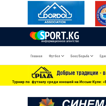
Главная
Футбол
Бокс/борьба
Еди
у среди юношей на Иссык-Куле: «Бишкек» - чемпион! - 17: