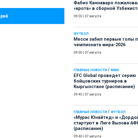
Фабио Каннаваро пожалова
«крота» в сборной Узбекист
арий
09:55
|
07 августа
ФУТБОЛ
Месси забил первые голы 
чемпионата мира-2026
09:50
|
07 августа
/
ГЛАВНЫЕ НОВОСТИ
ММА
EFC Global проведет серию
бойцовских турниров в
Кыргызстане (расписание)
09:45
|
07 августа
/
ГЛАВНЫЕ НОВОСТИ
ФУТБОЛ
«Мурас Юнайтед» и «Дордо
стартуют в Лиге Вызова АФ
(расписание)
09:40
|
07 августа