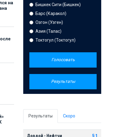
лся на
Бишкек Сити (Бишкек)
ана
Барс (Каракол)
Озгон (Узген)
Азия (Талас)
после
Токтогул (Токтогул)
Голосовать
Результаты
Результаты
Скоро
й»
К
Дордой - Нефтчи
5:1