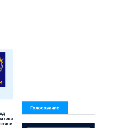
Голосование
под
матова
хстане