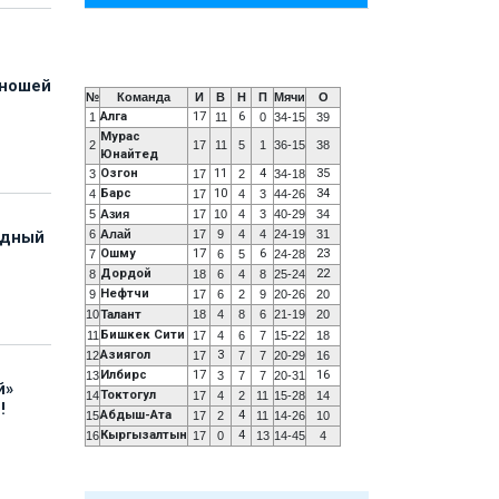
юношей
№
Команда
И
В
Н
П
Мячи
О
Алга
17
6
1
11
0
34-15
39
Мурас
2
17
11
5
1
36-15
38
Юнайтед
Озгон
11
4
35
3
17
2
34-18
Барс
10
34
4
17
4
3
44-26
5
Азия
17
10
4
3
40-29
34
6
Алай
17
9
4
4
24-19
31
адный
Ошму
17
6
23
7
6
5
24-28
Дордой
22
8
18
6
4
8
25-24
Нефтчи
9
17
6
2
9
20-26
20
10
Талант
18
4
8
6
21-19
20
Бишкек Сити
11
17
4
6
7
15-22
18
Азиягол
3
12
17
7
7
20-29
16
Илбирс
17
16
13
3
7
7
20-31
й»
Токтогул
14
17
4
2
11
15-28
14
!
Абдыш-Ата
4
15
17
2
11
14-26
10
Кыргызалтын
4
16
17
0
13
14-45
4