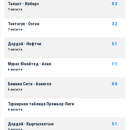
Талант - Илбирс
0:2
7 августа
Токтогул - Озгон
3:2
7 августа
Дордой - Нефтчи
5:1
7 августа
Мурас Юнайтед - Азия
1:1
6 августа
Бишкек Сити - Азиягол
0:0
6 августа
Турнирная таблица Премьер-Лиги
4 августа
Дордой - Кыргызалтын
5:1
3 августа