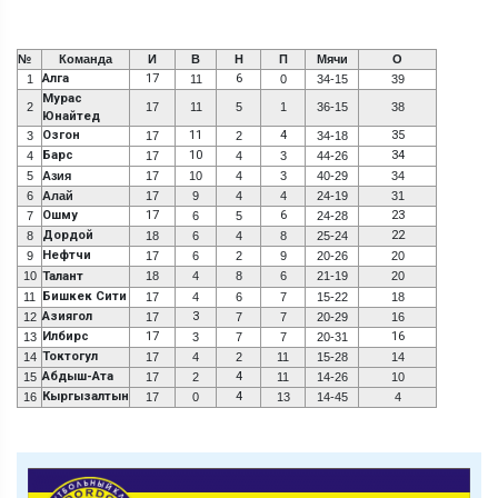
№
Команда
И
В
Н
П
Мячи
О
Алга
17
6
1
11
0
34-15
39
Мурас
2
17
11
5
1
36-15
38
Юнайтед
Озгон
11
4
35
3
17
2
34-18
Барс
10
34
4
17
4
3
44-26
5
Азия
17
10
4
3
40-29
34
6
Алай
17
9
4
4
24-19
31
Ошму
17
6
23
7
6
5
24-28
Дордой
22
8
18
6
4
8
25-24
Нефтчи
9
17
6
2
9
20-26
20
10
Талант
18
4
8
6
21-19
20
Бишкек Сити
11
17
4
6
7
15-22
18
Азиягол
3
12
17
7
7
20-29
16
Илбирс
17
16
13
3
7
7
20-31
Токтогул
14
17
4
2
11
15-28
14
Абдыш-Ата
4
15
17
2
11
14-26
10
Кыргызалтын
4
16
17
0
13
14-45
4