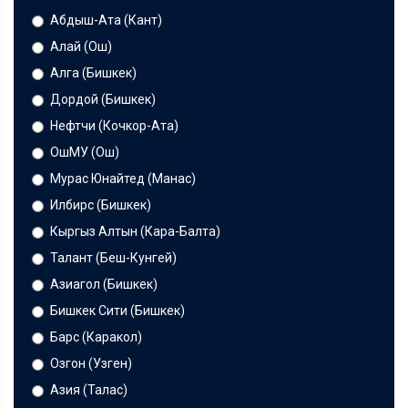
Абдыш-Ата (Кант)
Алай (Ош)
Алга (Бишкек)
Дордой (Бишкек)
Нефтчи (Кочкор-Ата)
ОшМУ (Ош)
Мурас Юнайтед (Манас)
Илбирс (Бишкек)
Кыргыз Алтын (Кара-Балта)
Талант (Беш-Кунгей)
Азиагол (Бишкек)
Бишкек Сити (Бишкек)
Барс (Каракол)
Озгон (Узген)
Азия (Талас)