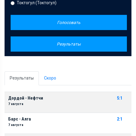
Токтогул (Токтогул)
Голосовать
Результаты
Результаты
Скоро
Дордой - Нефтчи
5:1
7 августа
Барс - Алга
2:1
7 августа