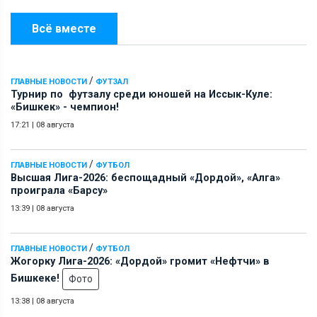
Всё вместе
/
ГЛАВНЫЕ НОВОСТИ
ФУТЗАЛ
Турнир по футзалу среди юношей на Иссык-Куле:
«Бишкек» - чемпион!
17:21
|
08 августа
/
ГЛАВНЫЕ НОВОСТИ
ФУТБОЛ
Высшая Лига-2026: беспощадный «Дордой», «Алга»
проиграла «Барсу»
13:39
|
08 августа
/
ГЛАВНЫЕ НОВОСТИ
ФУТБОЛ
Жогорку Лига-2026: «Дордой» громит «Нефтчи» в
Бишкеке!
Фото
13:38
|
08 августа