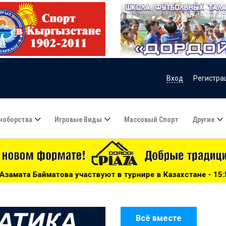
Вход
Регистра
ноборства
Игровые Виды
Массовый Спорт
Другие
ют в турнире в Казахстане - 15:51
***
Сборную Казахст
Всё вместе