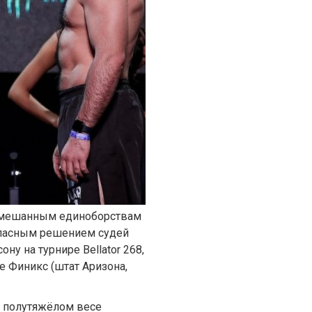
 смешанным единоборствам
ласным решением судей
ону на турнире Bellator 268,
е Финикс (штат Аризона,
 в полутяжёлом весе