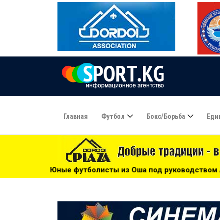
Главная
Футбол
Бокс/борьба
Еди
исты из Оша под руководством Азамата Байматова участву