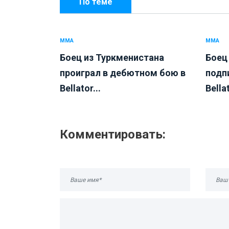
По теме
ММА
ММА
Боец из Туркменистана
Боец
проиграл в дебютном бою в
подп
Bellator...
Bellat
Комментировать: