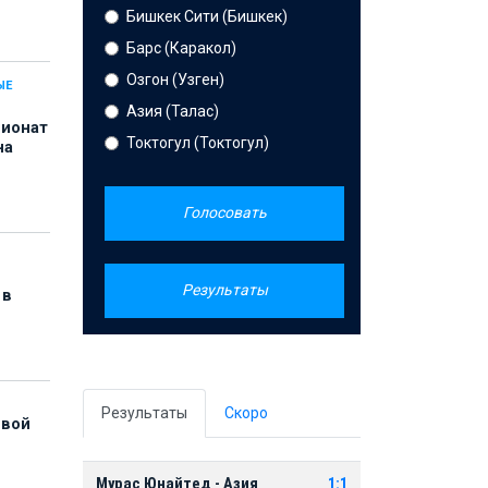
Бишкек Сити (Бишкек)
Барс (Каракол)
Озгон (Узген)
ЫЕ
Азия (Талас)
пионат
Токтогул (Токтогул)
на
Голосовать
Результаты
 в
Результаты
Скоро
рвой
Мурас Юнайтед - Азия
1:1