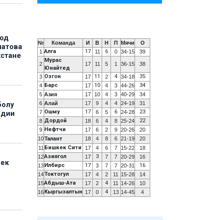
под
№
Команда
И
В
Н
П
Мячи
О
матова
Алга
17
6
1
11
0
34-15
39
хстане
Мурас
2
17
11
5
1
36-15
38
Юнайтед
Озгон
11
4
35
3
17
2
34-18
Барс
10
34
4
17
4
3
44-26
5
Азия
17
10
4
3
40-29
34
6
Алай
17
9
4
4
24-19
31
болу
Ошму
17
6
23
7
6
5
24-28
ндии
Дордой
22
8
18
6
4
8
25-24
Нефтчи
9
17
6
2
9
20-26
20
10
Талант
18
4
8
6
21-19
20
Бишкек Сити
11
17
4
6
7
15-22
18
Азиягол
3
12
17
7
7
20-29
16
бек
Илбирс
17
16
13
3
7
7
20-31
Токтогул
14
17
4
2
11
15-28
14
Абдыш-Ата
4
15
17
2
11
14-26
10
Кыргызалтын
4
16
17
0
13
14-45
4