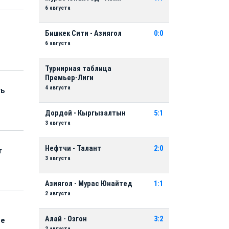
6 августа
Бишкек Сити - Азиягол
0:0
6 августа
Турнирная таблица
Премьер-Лиги
4 августа
ть
Дордой - Кыргызалтын
5:1
3 августа
Нефтчи - Талант
2:0
т
3 августа
Азиягол - Мурас Юнайтед
1:1
2 августа
Алай - Озгон
3:2
ые
2 августа