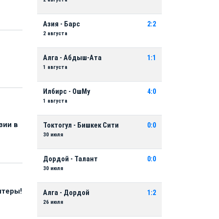
Азия - Барс
2:2
2 августа
Алга - Абдыш-Ата
1:1
1 августа
Илбирс - ОшМу
4:0
1 августа
зии в
Токтогул - Бишкек Сити
0:0
30 июля
Дордой - Талант
0:0
30 июля
нтеры!
Алга - Дордой
1:2
26 июля