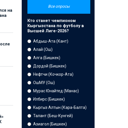
Все опросы
лся на
ана
Кто станет чемпионом
Кыргызстана по футболу в
Высшей Лиге-2026?
Абдыш-Ата (Кант)
после
Алай (Ош)
Алга (Бишкек)
Дордой (Бишкек)
Нефтчи (Кочкор-Ата)
ОшМУ (Ош)
Мурас Юнайтед (Манас)
Илбирс (Бишкек)
Кыргыз Алтын (Кара-Балта)
Талант (Беш-Кунгей)
й»
К
Азиагол (Бишкек)