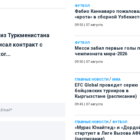
ФУТБОЛ
Фабио Каннаваро пожалова
«крота» в сборной Узбекист
09:55
|
07 августа
 из Туркменистана
ФУТБОЛ
исал контракт с
Месси забил первые голы 
or...
чемпионата мира-2026
09:50
|
07 августа
/
ГЛАВНЫЕ НОВОСТИ
ММА
EFC Global проведет серию
бойцовских турниров в
Кыргызстане (расписание)
09:45
|
07 августа
/
ГЛАВНЫЕ НОВОСТИ
ФУТБОЛ
«Мурас Юнайтед» и «Дордо
стартуют в Лиге Вызова АФ
(расписание)