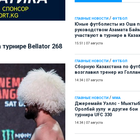
/
ГЛАВНЫЕ НОВОСТИ
ФУТБОЛ
Юные футболисты из Оша 
руководством Азамата Бай
участвуют в турнире в Каза
15:51
|
07 августа
турнире Bellator 268
/
ГЛАВНЫЕ НОВОСТИ
ФУТБОЛ
Сборную Казахстана по фут
возглавил тренер из Голла
14:34
|
07 августа
/
ГЛАВНЫЕ НОВОСТИ
ММА
Джеремайя Уэллс - Мыкты
Оролбай уулу и другие бои
турнира UFC 330
14:34
|
07 августа