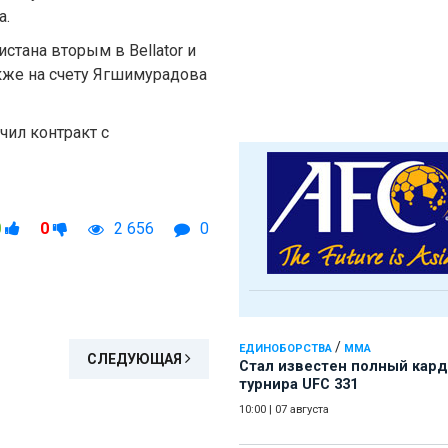
а.
стана вторым в Bellator и
кже на счету Ягшимурадова
ил контракт с
0
0
2 656
0
/
ЕДИНОБОРСТВА
ММА
СЛЕДУЮЩАЯ
Стал известен полный кард
турнира UFC 331
10:00
|
07 августа