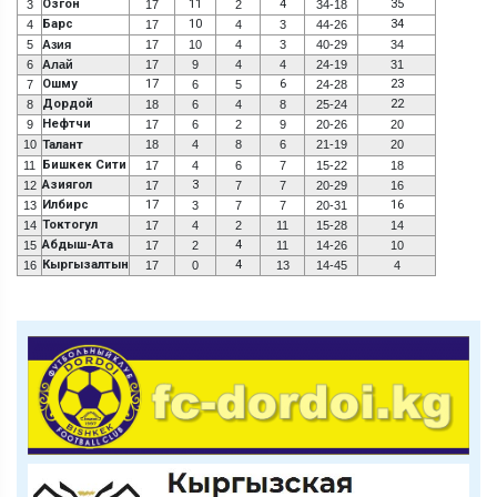
Озгон
11
4
35
3
17
2
34-18
Барс
10
34
4
17
4
3
44-26
5
Азия
17
10
4
3
40-29
34
6
Алай
17
9
4
4
24-19
31
Ошму
17
6
23
7
6
5
24-28
Дордой
22
8
18
6
4
8
25-24
Нефтчи
9
17
6
2
9
20-26
20
10
Талант
18
4
8
6
21-19
20
Бишкек Сити
11
17
4
6
7
15-22
18
Азиягол
3
12
17
7
7
20-29
16
Илбирс
17
16
13
3
7
7
20-31
Токтогул
14
17
4
2
11
15-28
14
Абдыш-Ата
4
15
17
2
11
14-26
10
Кыргызалтын
4
16
17
0
13
14-45
4