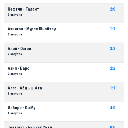
Нефтчи - Талант
2:0
3 августа
Азиягол - Мурас Юнайтед
1:1
2 августа
Алай - Озгон
3:2
2 августа
Азия - Барс
2:2
2 августа
Алга - Абдыш-Ата
1:1
1 августа
Илбирс - ОшМу
4:0
1 августа
Токтогул - Бишкек Сити
0:0