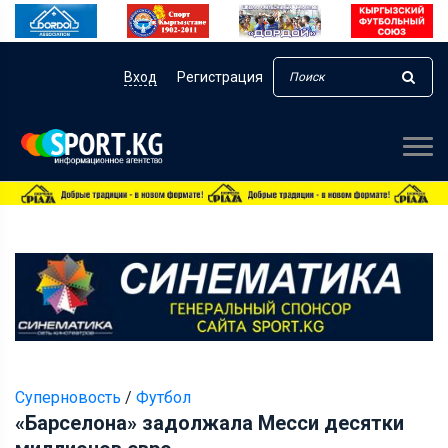
Вход
Регистрация
Суперновость
/
Футбол
«Барселона» задолжала Месси десятки