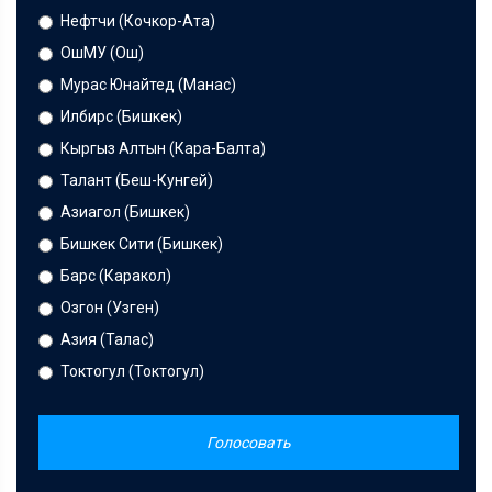
Нефтчи (Кочкор-Ата)
ОшМУ (Ош)
Мурас Юнайтед (Манас)
Илбирс (Бишкек)
Кыргыз Алтын (Кара-Балта)
Талант (Беш-Кунгей)
Азиагол (Бишкек)
Бишкек Сити (Бишкек)
Барс (Каракол)
Озгон (Узген)
Азия (Талас)
Токтогул (Токтогул)
Голосовать