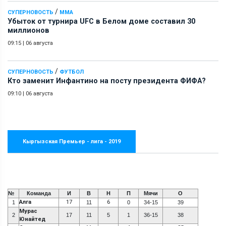
/
СУПЕРНОВОСТЬ
ММА
Убыток от турнира UFC в Белом доме составил 30
миллионов
09:15
|
06 августа
/
СУПЕРНОВОСТЬ
ФУТБОЛ
Кто заменит Инфантино на посту президента ФИФА?
09:10
|
06 августа
Кыргызская Премьер - лига - 2019
№
Команда
И
В
Н
П
Мячи
О
Алга
17
6
1
11
0
34-15
39
Мурас
2
17
11
5
1
36-15
38
Юнайтед