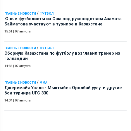
/
ГЛАВНЫЕ НОВОСТИ
ФУТБОЛ
Юные футболисты из Оша под руководством Азамата
Байматова участвуют в турнире в Казахстане
15:51
|
07 августа
/
ГЛАВНЫЕ НОВОСТИ
ФУТБОЛ
Сборную Казахстана по футболу возглавил тренер из
Голландии
14:34
|
07 августа
/
ГЛАВНЫЕ НОВОСТИ
ММА
Джеремайя Уэллс - Мыктыбек Оролбай уулу и другие
бои турнира UFC 330
14:34
|
07 августа