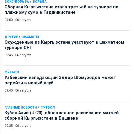
/
БОКС/БОРЬБА
БОРЬБА
Сборная Кыргызстана стала третьей на турнире по
пляжному сумо в Таджикистане
09:50
|
06 августа
/
ДРУГИЕ
ШАХМАТЫ
Осужденные из Кыргызстана участвуют в шахматном
турнире СНГ
09:45
|
06 августа
ФУТБОЛ
Узбекский нападающий Элдор Шомуродов может
перейти в новый клуб
09:40
|
06 августа
/
ГЛАВНЫЕ НОВОСТИ
ФУТБОЛ
Кубок Азии (U-20): обновленное расписание матчей
сборной Кыргызстана в Бишкеке
09:35
|
06 августа