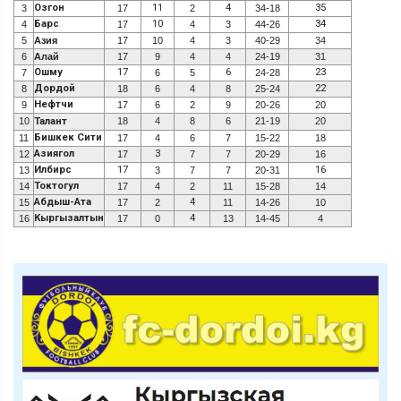
Озгон
11
4
35
3
17
2
34-18
Барс
10
34
4
17
4
3
44-26
5
Азия
17
10
4
3
40-29
34
6
Алай
17
9
4
4
24-19
31
Ошму
17
6
23
7
6
5
24-28
Дордой
22
8
18
6
4
8
25-24
Нефтчи
9
17
6
2
9
20-26
20
10
Талант
18
4
8
6
21-19
20
Бишкек Сити
11
17
4
6
7
15-22
18
Азиягол
3
12
17
7
7
20-29
16
Илбирс
17
16
13
3
7
7
20-31
Токтогул
14
17
4
2
11
15-28
14
Абдыш-Ата
4
15
17
2
11
14-26
10
Кыргызалтын
4
16
17
0
13
14-45
4