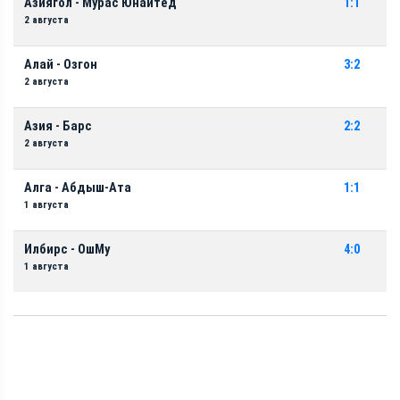
Азиягол - Мурас Юнайтед
1:1
2 августа
Алай - Озгон
3:2
2 августа
Азия - Барс
2:2
2 августа
Алга - Абдыш-Ата
1:1
1 августа
Илбирс - ОшМу
4:0
1 августа