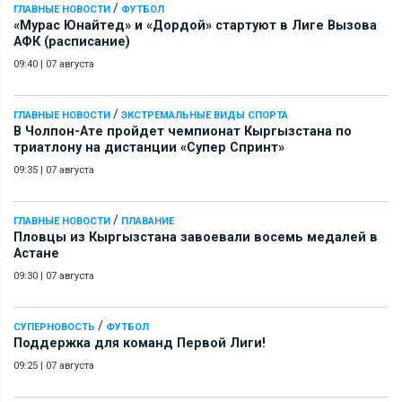
/
ГЛАВНЫЕ НОВОСТИ
ФУТБОЛ
«Мурас Юнайтед» и «Дордой» стартуют в Лиге Вызова
АФК (расписание)
09:40
|
07 августа
/
ГЛАВНЫЕ НОВОСТИ
ЭКСТРЕМАЛЬНЫЕ ВИДЫ СПОРТА
В Чолпон-Ате пройдет чемпионат Кыргызстана по
триатлону на дистанции «Супер Спринт»
09:35
|
07 августа
/
ГЛАВНЫЕ НОВОСТИ
ПЛАВАНИЕ
Пловцы из Кыргызстана завоевали восемь медалей в
Астане
09:30
|
07 августа
/
СУПЕРНОВОСТЬ
ФУТБОЛ
Поддержка для команд Первой Лиги!
09:25
|
07 августа