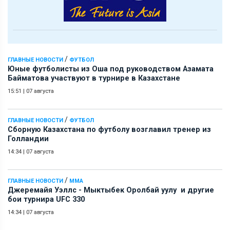
/
ГЛАВНЫЕ НОВОСТИ
ФУТБОЛ
Юные футболисты из Оша под руководством Азамата
Байматова участвуют в турнире в Казахстане
15:51
|
07 августа
/
ГЛАВНЫЕ НОВОСТИ
ФУТБОЛ
Сборную Казахстана по футболу возглавил тренер из
Голландии
14:34
|
07 августа
/
ГЛАВНЫЕ НОВОСТИ
ММА
Джеремайя Уэллс - Мыктыбек Оролбай уулу и другие
бои турнира UFC 330
14:34
|
07 августа