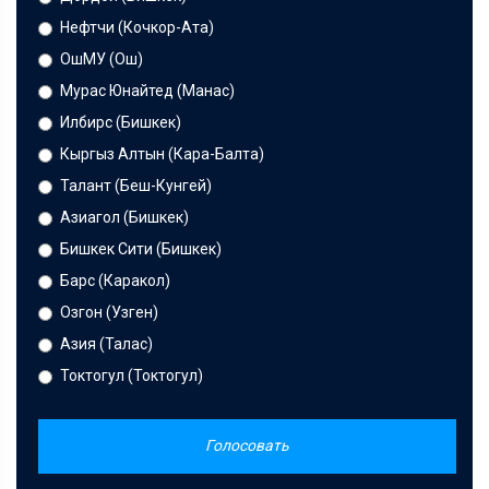
Нефтчи (Кочкор-Ата)
ОшМУ (Ош)
Мурас Юнайтед (Манас)
Илбирс (Бишкек)
Кыргыз Алтын (Кара-Балта)
Талант (Беш-Кунгей)
Азиагол (Бишкек)
Бишкек Сити (Бишкек)
Барс (Каракол)
Озгон (Узген)
Азия (Талас)
Токтогул (Токтогул)
Голосовать