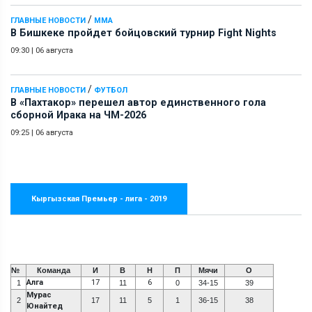
/
ГЛАВНЫЕ НОВОСТИ
ММА
В Бишкеке пройдет бойцовский турнир Fight Nights
09:30
|
06 августа
/
ГЛАВНЫЕ НОВОСТИ
ФУТБОЛ
В «Пахтакор» перешел автор единственного гола
сборной Ирака на ЧМ-2026
09:25
|
06 августа
Кыргызская Премьер - лига - 2019
№
Команда
И
В
Н
П
Мячи
О
Алга
17
6
1
11
0
34-15
39
Мурас
2
17
11
5
1
36-15
38
Юнайтед