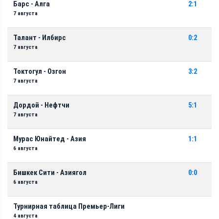
Барс - Алга
2:1
7 августа
Талант - Илбирс
0:2
7 августа
Токтогул - Озгон
3:2
7 августа
Дордой - Нефтчи
5:1
7 августа
Мурас Юнайтед - Азия
1:1
6 августа
Бишкек Сити - Азиягол
0:0
6 августа
Турнирная таблица Премьер-Лиги
4 августа