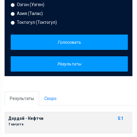
Озгон (Узген)
Азия (Талас)
Токтогул (Токтогул)
Голосовать
Результаты
Результаты
Скоро
Дордой - Нефтчи
5:1
7 августа