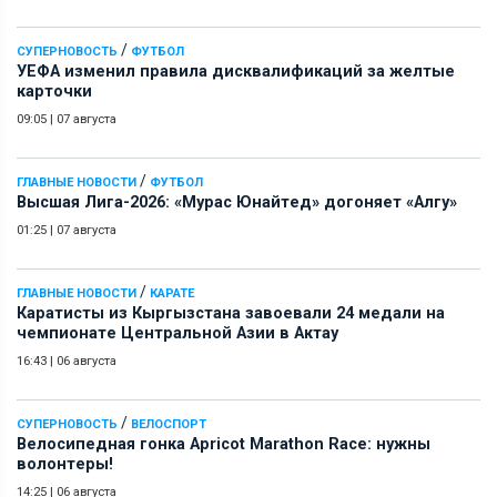
/
СУПЕРНОВОСТЬ
ФУТБОЛ
УЕФА изменил правила дисквалификаций за желтые
карточки
09:05
|
07 августа
/
ГЛАВНЫЕ НОВОСТИ
ФУТБОЛ
Высшая Лига-2026: «Мурас Юнайтед» догоняет «Алгу»
01:25
|
07 августа
/
ГЛАВНЫЕ НОВОСТИ
КАРАТЕ
Каратисты из Кыргызстана завоевали 24 медали на
чемпионате Центральной Азии в Актау
16:43
|
06 августа
/
СУПЕРНОВОСТЬ
ВЕЛОСПОРТ
Велосипедная гонка Apricot Marathon Race: нужны
волонтеры!
14:25
|
06 августа