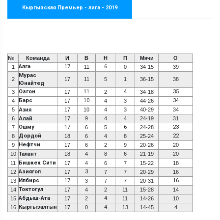
Кыргызская Премьер - лига - 2019
№
Команда
И
В
Н
П
Мячи
О
Алга
17
6
1
11
0
34-15
39
Мурас
2
17
11
5
1
36-15
38
Юнайтед
Озгон
11
4
35
3
17
2
34-18
Барс
10
34
4
17
4
3
44-26
5
Азия
17
10
4
3
40-29
34
6
Алай
17
9
4
4
24-19
31
Ошму
17
6
23
7
6
5
24-28
Дордой
22
8
18
6
4
8
25-24
Нефтчи
9
17
6
2
9
20-26
20
10
Талант
18
4
8
6
21-19
20
Бишкек Сити
11
17
4
6
7
15-22
18
Азиягол
3
12
17
7
7
20-29
16
Илбирс
17
16
13
3
7
7
20-31
Токтогул
14
17
4
2
11
15-28
14
Абдыш-Ата
4
15
17
2
11
14-26
10
Кыргызалтын
4
16
17
0
13
14-45
4