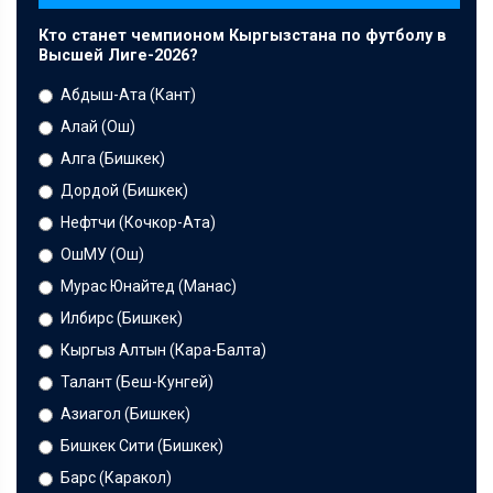
Кто станет чемпионом Кыргызстана по футболу в
Высшей Лиге-2026?
Абдыш-Ата (Кант)
Алай (Ош)
Алга (Бишкек)
Дордой (Бишкек)
Нефтчи (Кочкор-Ата)
ОшМУ (Ош)
Мурас Юнайтед (Манас)
Илбирс (Бишкек)
Кыргыз Алтын (Кара-Балта)
Талант (Беш-Кунгей)
Азиагол (Бишкек)
Бишкек Сити (Бишкек)
Барс (Каракол)