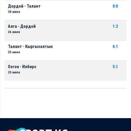
Дордой - Талант
0:0
30 июля
Алга - Дордой
1:2
26 июля
Талант - Кыргызалтын
6:1
25 июля
Озгон - Илбирс
5:1
25 июля