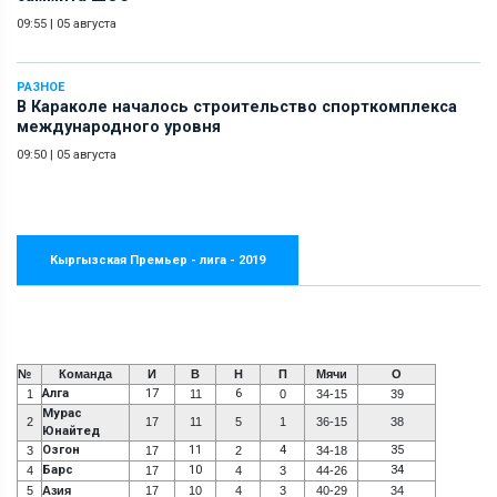
09:55
|
05 августа
РАЗНОЕ
В Караколе началось строительство спорткомплекса
международного уровня
09:50
|
05 августа
Кыргызская Премьер - лига - 2019
№
Команда
И
В
Н
П
Мячи
О
Алга
17
6
1
11
0
34-15
39
Мурас
2
17
11
5
1
36-15
38
Юнайтед
Озгон
11
4
35
3
17
2
34-18
Барс
10
34
4
17
4
3
44-26
5
Азия
17
10
4
3
40-29
34