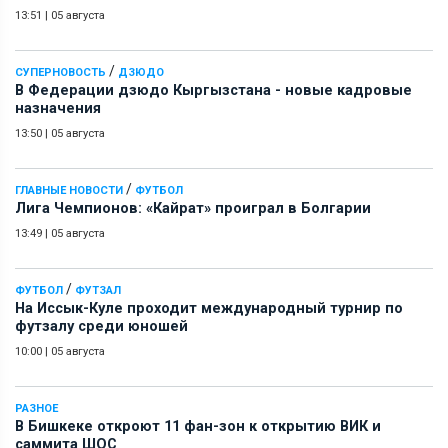
13:51
|
05 августа
/
СУПЕРНОВОСТЬ
ДЗЮДО
В Федерации дзюдо Кыргызстана - новые кадровые
назначения
13:50
|
05 августа
/
ГЛАВНЫЕ НОВОСТИ
ФУТБОЛ
Лига Чемпионов: «Кайрат» проиграл в Болгарии
13:49
|
05 августа
/
ФУТБОЛ
ФУТЗАЛ
На Иссык-Куле проходит международный турнир по
футзалу среди юношей
10:00
|
05 августа
РАЗНОЕ
В Бишкеке откроют 11 фан-зон к открытию ВИК и
саммита ШОС