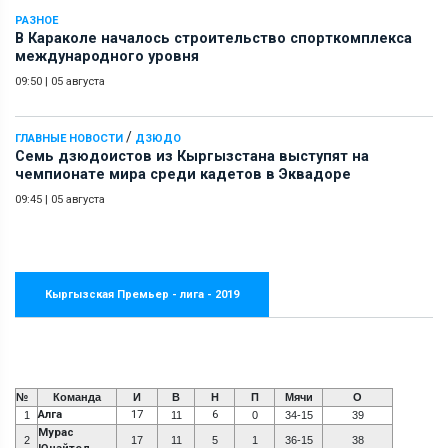
РАЗНОЕ
В Караколе началось строительство спорткомплекса
международного уровня
09:50
|
05 августа
/
ГЛАВНЫЕ НОВОСТИ
ДЗЮДО
Семь дзюдоистов из Кыргызстана выступят на
чемпионате мира среди кадетов в Эквадоре
09:45
|
05 августа
Кыргызская Премьер - лига - 2019
№
Команда
И
В
Н
П
Мячи
О
Алга
17
6
1
11
0
34-15
39
Мурас
2
17
11
5
1
36-15
38