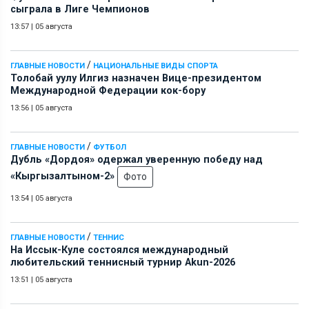
сыграла в Лиге Чемпионов
13:57
|
05 августа
/
ГЛАВНЫЕ НОВОСТИ
НАЦИОНАЛЬНЫЕ ВИДЫ СПОРТА
Толобай уулу Илгиз назначен Вице-президентом
Международной Федерации кок-бору
13:56
|
05 августа
/
ГЛАВНЫЕ НОВОСТИ
ФУТБОЛ
Дубль «Дордоя» одержал уверенную победу над
«Кыргызалтыном-2»
Фото
13:54
|
05 августа
/
ГЛАВНЫЕ НОВОСТИ
ТЕННИС
На Иссык-Куле состоялся международный
любительский теннисный турнир Akun-2026
13:51
|
05 августа