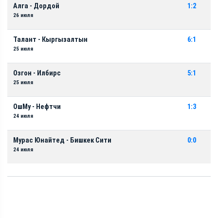
Алга - Дордой
1:2
26 июля
Талант - Кыргызалтын
6:1
25 июля
Озгон - Илбирс
5:1
25 июля
ОшМу - Нефтчи
1:3
24 июля
Мурас Юнайтед - Бишкек Сити
0:0
24 июля