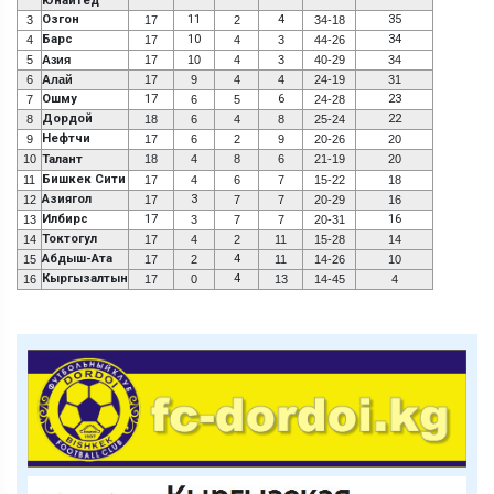
Юнайтед
Озгон
11
4
35
3
17
2
34-18
Барс
10
34
4
17
4
3
44-26
5
Азия
17
10
4
3
40-29
34
6
Алай
17
9
4
4
24-19
31
Ошму
17
6
23
7
6
5
24-28
Дордой
22
8
18
6
4
8
25-24
Нефтчи
9
17
6
2
9
20-26
20
10
Талант
18
4
8
6
21-19
20
Бишкек Сити
11
17
4
6
7
15-22
18
Азиягол
3
12
17
7
7
20-29
16
Илбирс
17
16
13
3
7
7
20-31
Токтогул
14
17
4
2
11
15-28
14
Абдыш-Ата
4
15
17
2
11
14-26
10
Кыргызалтын
4
16
17
0
13
14-45
4