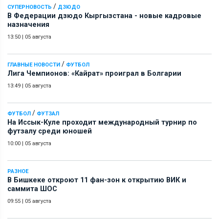
/
СУПЕРНОВОСТЬ
ДЗЮДО
В Федерации дзюдо Кыргызстана - новые кадровые
назначения
13:50
|
05 августа
/
ГЛАВНЫЕ НОВОСТИ
ФУТБОЛ
Лига Чемпионов: «Кайрат» проиграл в Болгарии
13:49
|
05 августа
/
ФУТБОЛ
ФУТЗАЛ
На Иссык-Куле проходит международный турнир по
футзалу среди юношей
10:00
|
05 августа
РАЗНОЕ
В Бишкеке откроют 11 фан-зон к открытию ВИК и
саммита ШОС
09:55
|
05 августа