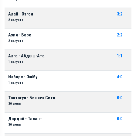
Алай - Озгон
3:2
2 августа
Азия - Барс
2:2
2 августа
Алга - Абдыш-Ата
1:1
1 августа
Илбирс - ОшМу
4:0
1 августа
Токтогул - Бишкек Сити
0:0
30 июля
Дордой - Талант
0:0
30 июля