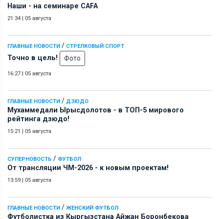
Наши - на семинаре СAFA
21:34
|
05 августа
/
ГЛАВНЫЕ НОВОСТИ
СТРЕЛКОВЫЙ СПОРТ
Точно в цель!
Фото
16:27
|
05 августа
/
ГЛАВНЫЕ НОВОСТИ
ДЗЮДО
Мухаммедали Ырысдолотов - в ТОП-5 мирового
рейтинга дзюдо!
15:21
|
05 августа
/
СУПЕРНОВОСТЬ
ФУТБОЛ
От трансляции ЧМ-2026 - к новым проектам!
13:59
|
05 августа
/
ГЛАВНЫЕ НОВОСТИ
ЖЕНСКИЙ ФУТБОЛ
Футболистка из Кыргызстана Айжан Боронбекова