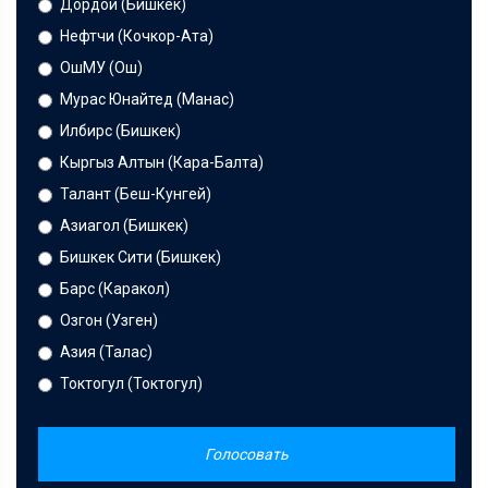
Дордой (Бишкек)
Нефтчи (Кочкор-Ата)
ОшМУ (Ош)
Мурас Юнайтед (Манас)
Илбирс (Бишкек)
Кыргыз Алтын (Кара-Балта)
Талант (Беш-Кунгей)
Азиагол (Бишкек)
Бишкек Сити (Бишкек)
Барс (Каракол)
Озгон (Узген)
Азия (Талас)
Токтогул (Токтогул)
Голосовать