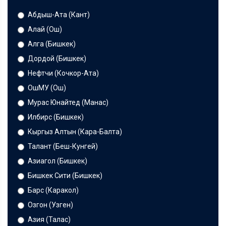
Абдыш-Ата (Кант)
Алай (Ош)
Алга (Бишкек)
Дордой (Бишкек)
Нефтчи (Кочкор-Ата)
ОшМУ (Ош)
Мурас Юнайтед (Манас)
Илбирс (Бишкек)
Кыргыз Алтын (Кара-Балта)
Талант (Беш-Кунгей)
Азиагол (Бишкек)
Бишкек Сити (Бишкек)
Барс (Каракол)
Озгон (Узген)
Азия (Талас)