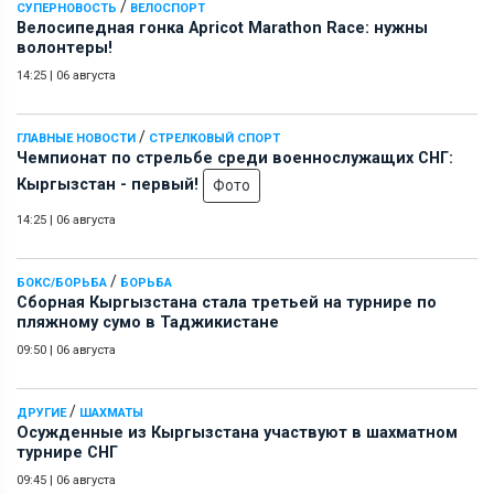
/
СУПЕРНОВОСТЬ
ВЕЛОСПОРТ
Велосипедная гонка Apricot Marathon Race: нужны
волонтеры!
14:25
|
06 августа
/
ГЛАВНЫЕ НОВОСТИ
СТРЕЛКОВЫЙ СПОРТ
Чемпионат по стрельбе среди военнослужащих СНГ:
Кыргызстан - первый!
Фото
14:25
|
06 августа
/
БОКС/БОРЬБА
БОРЬБА
Сборная Кыргызстана стала третьей на турнире по
пляжному сумо в Таджикистане
09:50
|
06 августа
/
ДРУГИЕ
ШАХМАТЫ
Осужденные из Кыргызстана участвуют в шахматном
турнире СНГ
09:45
|
06 августа