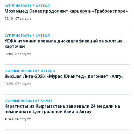
/
СУПЕРНОВОСТЬ
ФУТБОЛ
Мохаммед Салах продолжит карьеру в «Трабзонспоре»
09:10
|
07 августа
/
СУПЕРНОВОСТЬ
ФУТБОЛ
УЕФА изменил правила дисквалификаций за желтые
карточки
09:05
|
07 августа
/
ГЛАВНЫЕ НОВОСТИ
ФУТБОЛ
Высшая Лига-2026: «Мурас Юнайтед» догоняет «Алгу»
01:25
|
07 августа
/
ГЛАВНЫЕ НОВОСТИ
КАРАТЕ
Каратисты из Кыргызстана завоевали 24 медали на
чемпионате Центральной Азии в Актау
16:43
|
06 августа