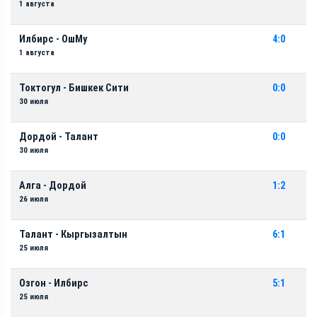
1 августа
Илбирс - ОшМу
4:0
1 августа
Токтогул - Бишкек Сити
0:0
30 июля
Дордой - Талант
0:0
30 июля
Алга - Дордой
1:2
26 июля
Талант - Кыргызалтын
6:1
25 июля
Озгон - Илбирс
5:1
25 июля