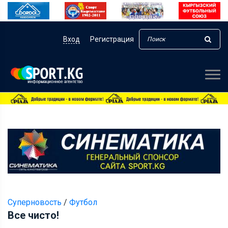
Вход
Регистрация
Суперновость
/
Футбол
Все чисто!