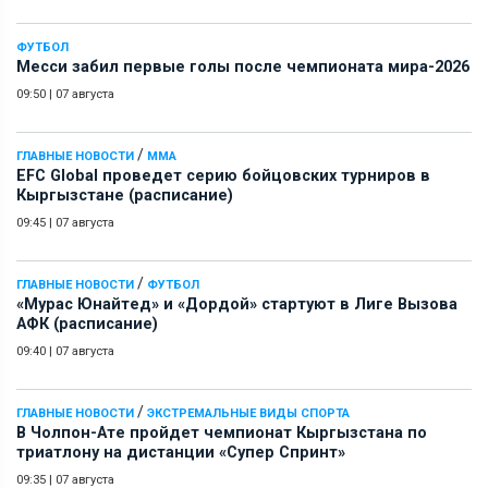
ФУТБОЛ
Месси забил первые голы после чемпионата мира-2026
09:50
|
07 августа
/
ГЛАВНЫЕ НОВОСТИ
ММА
EFC Global проведет серию бойцовских турниров в
Кыргызстане (расписание)
09:45
|
07 августа
/
ГЛАВНЫЕ НОВОСТИ
ФУТБОЛ
«Мурас Юнайтед» и «Дордой» стартуют в Лиге Вызова
АФК (расписание)
09:40
|
07 августа
/
ГЛАВНЫЕ НОВОСТИ
ЭКСТРЕМАЛЬНЫЕ ВИДЫ СПОРТА
В Чолпон-Ате пройдет чемпионат Кыргызстана по
триатлону на дистанции «Супер Спринт»
09:35
|
07 августа