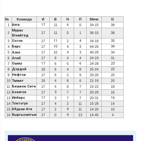
№
Команда
И
В
Н
П
Мячи
О
Алга
17
6
1
11
0
34-15
39
Мурас
2
17
11
5
1
36-15
38
Юнайтед
Озгон
11
4
35
3
17
2
34-18
Барс
10
34
4
17
4
3
44-26
5
Азия
17
10
4
3
40-29
34
6
Алай
17
9
4
4
24-19
31
Ошму
17
6
23
7
6
5
24-28
Дордой
22
8
18
6
4
8
25-24
Нефтчи
9
17
6
2
9
20-26
20
10
Талант
18
4
8
6
21-19
20
Бишкек Сити
11
17
4
6
7
15-22
18
Азиягол
3
12
17
7
7
20-29
16
Илбирс
17
16
13
3
7
7
20-31
Токтогул
14
17
4
2
11
15-28
14
Абдыш-Ата
4
15
17
2
11
14-26
10
Кыргызалтын
4
16
17
0
13
14-45
4