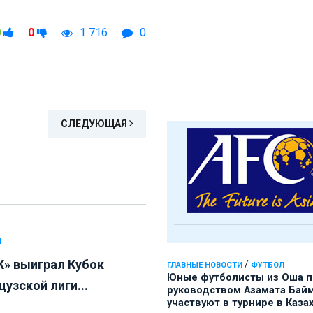
0
0
1 716
0
СЛЕДУЮЩАЯ
Л
» выиграл Кубок
/
ГЛАВНЫЕ НОВОСТИ
ФУТБОЛ
Юные футболисты из Оша 
узской лиги...
руководством Азамата Бай
участвуют в турнире в Каза