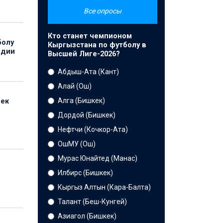
Все опросы
Кто станет чемпионом
болу
Кыргызстана по футболу в
ндии
Высшей Лиге-2026?
Абдыш-Ата (Кант)
Алай (Ош)
Алга (Бишкек)
бек
Дордой (Бишкек)
Нефтчи (Кочкор-Ата)
ОшМУ (Ош)
Мурас Юнайтед (Манас)
Илбирс (Бишкек)
Кыргыз Алтын (Кара-Балта)
Талант (Беш-Кунгей)
Азиагол (Бишкек)