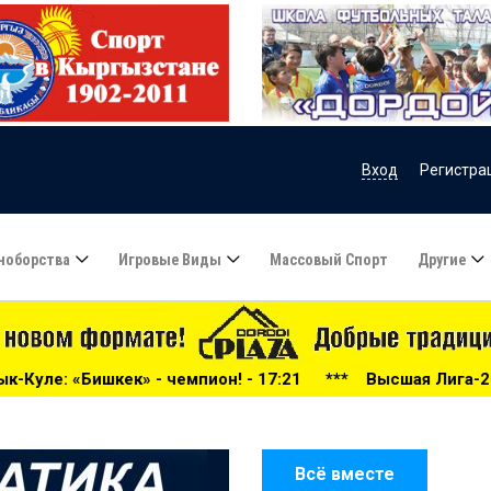
Вход
Регистра
ноборства
Игровые Виды
Массовый Спорт
Другие
ион! - 17:21
***
Высшая Лига-2026: беспощадный «Дорд
Всё вместе