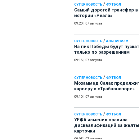
/
СУПЕРНОВОСТЬ
ФУТБОЛ
Самый дорогой трансфер в
истории «Реала»
09:20
|
07 августа
/
СУПЕРНОВОСТЬ
АЛЬПИНИЗМ
На пик Победы будут пуска
только по разрешениям
09:15
|
07 августа
/
СУПЕРНОВОСТЬ
ФУТБОЛ
Мохаммед Салах продолжи
карьеру в «Трабзонспоре»
09:10
|
07 августа
/
СУПЕРНОВОСТЬ
ФУТБОЛ
УЕФА изменил правила
дисквалификаций за желт
карточки
09:05
|
07 августа