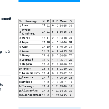
юношей
№
Команда
И
В
Н
П
Мячи
О
Алга
17
6
1
11
0
34-15
39
Мурас
2
17
11
5
1
36-15
38
Юнайтед
Озгон
11
4
35
3
17
2
34-18
Барс
10
34
4
17
4
3
44-26
5
Азия
17
10
4
3
40-29
34
6
Алай
17
9
4
4
24-19
31
адный
Ошму
17
6
23
7
6
5
24-28
Дордой
22
8
18
6
4
8
25-24
Нефтчи
9
17
6
2
9
20-26
20
10
Талант
18
4
8
6
21-19
20
Бишкек Сити
11
17
4
6
7
15-22
18
Азиягол
3
12
17
7
7
20-29
16
Илбирс
17
16
13
3
7
7
20-31
й»
Токтогул
14
17
4
2
11
15-28
14
!
Абдыш-Ата
4
15
17
2
11
14-26
10
Кыргызалтын
4
16
17
0
13
14-45
4