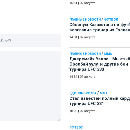
15:51
|
07 августа
/
ГЛАВНЫЕ НОВОСТИ
ФУТБОЛ
Сборную Казахстана по фут
возглавил тренер из Голла
14:34
|
07 августа
/
ГЛАВНЫЕ НОВОСТИ
ММА
Джеремайя Уэллс - Мыкты
Оролбай уулу и другие бои
турнира UFC 330
14:34
|
07 августа
/
ЕДИНОБОРСТВА
ММА
Стал известен полный кард
турнира UFC 331
10:00
|
07 августа
ФУТБОЛ