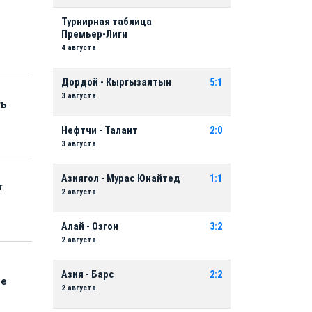
Турнирная таблица
Премьер-Лиги
4 августа
Дордой - Кыргызалтын
5:1
3 августа
ть
Нефтчи - Талант
2:0
3 августа
Азиягол - Мурас Юнайтед
1:1
т
2 августа
Алай - Озгон
3:2
2 августа
Азия - Барс
2:2
ые
2 августа