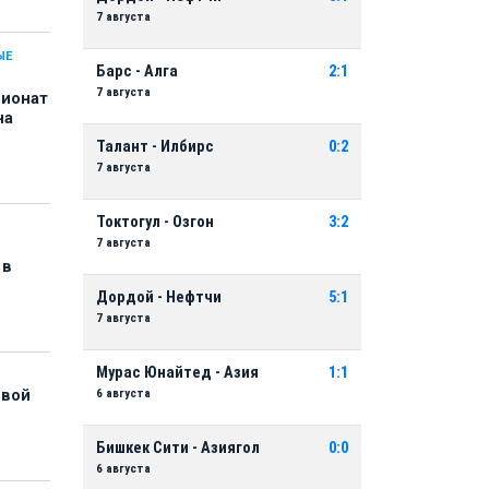
7 августа
ЫЕ
Барс - Алга
2:1
7 августа
пионат
на
Талант - Илбирс
0:2
7 августа
Токтогул - Озгон
3:2
7 августа
 в
Дордой - Нефтчи
5:1
7 августа
Мурас Юнайтед - Азия
1:1
6 августа
рвой
Бишкек Сити - Азиягол
0:0
6 августа