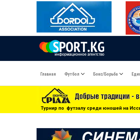
Главная
Футбол
Бокс/борьба
Еди
 по футзалу среди юношей на Иссык-Куле: «Бишкек» - чемп