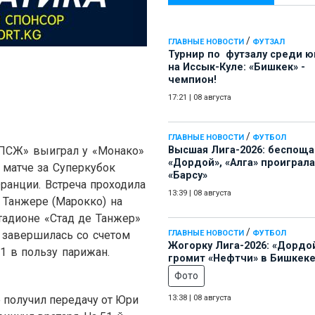
/
ГЛАВНЫЕ НОВОСТИ
ФУТЗАЛ
Турнир по футзалу среди 
на Иссык-Куле: «Бишкек» -
чемпион!
17:21
|
08 августа
/
ГЛАВНЫЕ НОВОСТИ
ФУТБОЛ
ПСЖ» выиграл у «Монако»
Высшая Лига-2026: беспощ
«Дордой», «Алга» проиграла
 матче за Суперкубок
«Барсу»
ранции. Встреча проходила
13:39
|
08 августа
 Танжере (Марокко) на
тадионе «Стад де Танжер»
/
 завершилась со счетом
ГЛАВНЫЕ НОВОСТИ
ФУТБОЛ
Жогорку Лига-2026: «Дордо
:1 в пользу парижан.
громит «Нефтчи» в Бишкеке
Фото
 получил передачу от Юри
13:38
|
08 августа