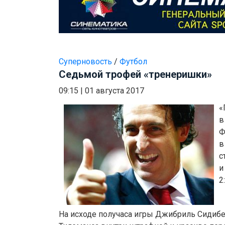
Суперновость
/
Футбол
Седьмой трофей «тренеришки»
09:15
|
01 августа 2017
«
в
Ф
в
с
и
2
На исходе получаса игры Джибриль Сидибе