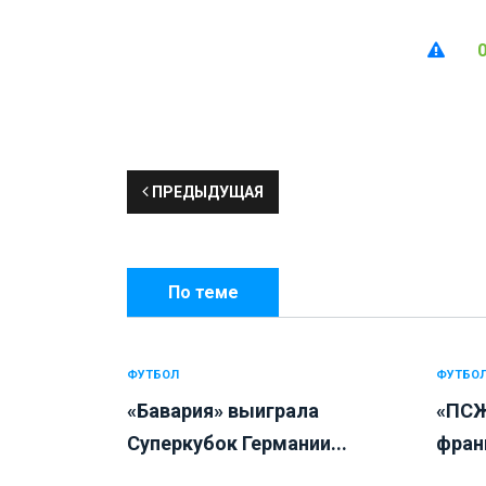
ПРЕДЫДУЩАЯ
По теме
ФУТБОЛ
ФУТБО
«Бавария» выиграла
«ПСЖ
Суперкубок Германии...
франц