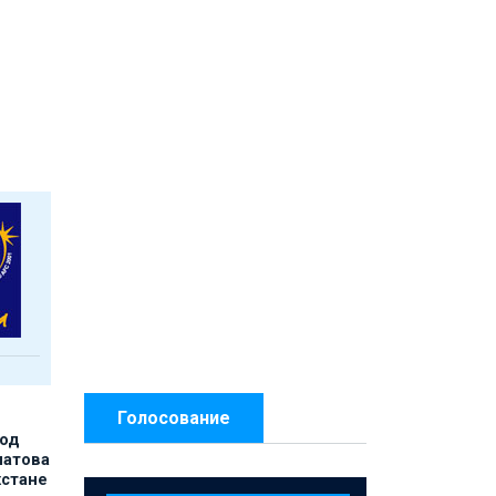
Голосование
под
матова
хстане