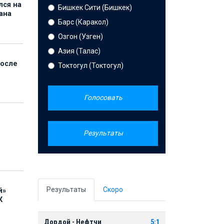
лся на
Бишкек Сити (Бишкек)
ана
Барс (Каракол)
Озгон (Узген)
Азия (Талас)
после
Токтогул (Токтогул)
Голосовать
Результаты
Результаты
Скоро
й»
К
Дордой - Нефтчи
5:1