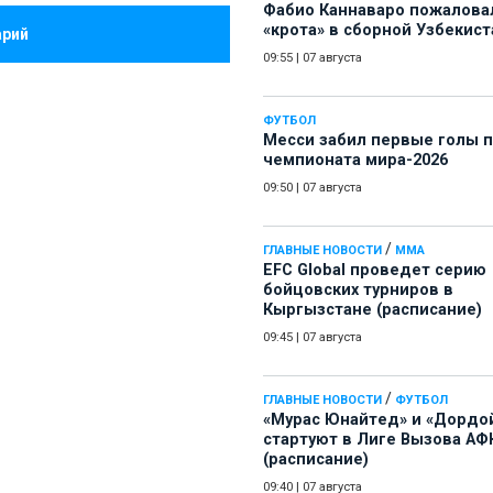
Фабио Каннаваро пожалова
«крота» в сборной Узбекист
арий
09:55
|
07 августа
ФУТБОЛ
Месси забил первые голы 
чемпионата мира-2026
09:50
|
07 августа
/
ГЛАВНЫЕ НОВОСТИ
ММА
EFC Global проведет серию
бойцовских турниров в
Кыргызстане (расписание)
09:45
|
07 августа
/
ГЛАВНЫЕ НОВОСТИ
ФУТБОЛ
«Мурас Юнайтед» и «Дордо
стартуют в Лиге Вызова АФ
(расписание)
09:40
|
07 августа