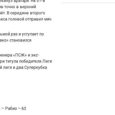
кинул вратаря. На 51-й
в точно в верхний
чёт. В середине второго
веса головой отправил мяч
мой раз и уступает по
нако» становился
ренера «ПСЖ» и экс-
три титула победителя Лиги
й лиги и два Суперкубка
2 – Рабио – 63