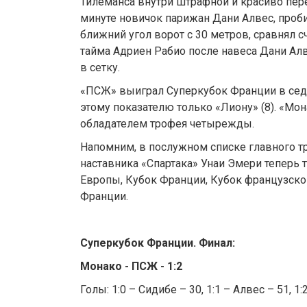
Тилеманса внутри штрафной и красиво пере
минуте новичок парижан Дани Алвес, проби
ближний угол ворот с 30 метров, сравнял с
тайма Адриен Рабио после навеса Дани Ал
в сетку.
«ПСЖ» выиграл Суперкубок Франции в седь
этому показателю только «Лиону» (8). «Мо
обладателем трофея четырежды.
Напомним, в послужном списке главного т
наставника «Спартака» Унаи Эмери теперь 
Европы, Кубок Франции, Кубок французско
Франции.
Суперкубок Франции. Финал:
Монако - ПСЖ - 1:2
Голы: 1:0 – Сидибе – 30, 1:1 – Алвес – 51, 1: