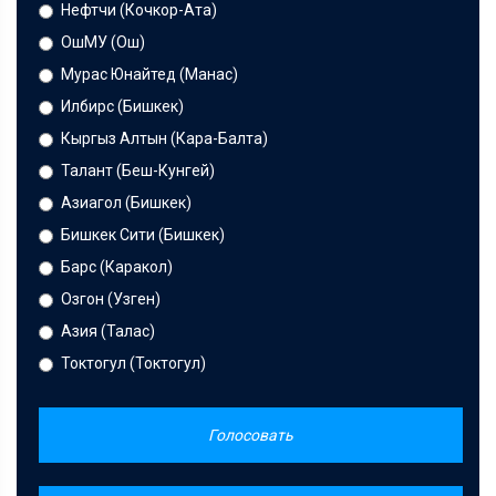
Нефтчи (Кочкор-Ата)
ОшМУ (Ош)
Мурас Юнайтед (Манас)
Илбирс (Бишкек)
Кыргыз Алтын (Кара-Балта)
Талант (Беш-Кунгей)
Азиагол (Бишкек)
Бишкек Сити (Бишкек)
Барс (Каракол)
Озгон (Узген)
Азия (Талас)
Токтогул (Токтогул)
Голосовать