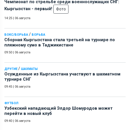
Чемпионат по стрельбе среди военнослужащих СНГ:
Кыргызстан - первый!
Фото
14:25
|
06 августа
/
БОКС/БОРЬБА
БОРЬБА
Сборная Кыргызстана стала третьей на турнире по
пляжному сумо в Таджикистане
09:50
|
06 августа
/
ДРУГИЕ
ШАХМАТЫ
Осужденные из Кыргызстана участвуют в шахматном
турнире СНГ
09:45
|
06 августа
ФУТБОЛ
Узбекский нападающий Элдор Шомуродов может
перейти в новый клуб
09:40
|
06 августа