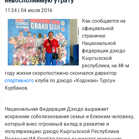
невосполнимую утрату
11:34
|
04 июля 2016
Как сообщается на
официальной
страничке
Национальной
федерации дзюдо
Кыргызской
республики, на 48-м
году жизни скоропостижно скончался директор
спортивного
клуба по дзюдо «Кодокан» Турсун
Курбанов.
Национальная Федерация Дзюдо выражает
искренние соболезнования семье и близким человеку,
который внес огромный вклад в развитие и
популяризацию дзюдо Кыргызской Республики.
Редакция ИА Sport.kg также выражает искренние