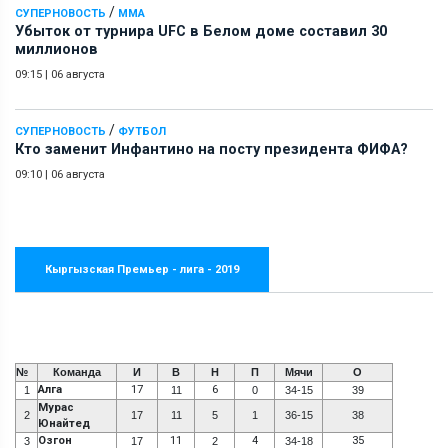
/
СУПЕРНОВОСТЬ
ММА
Убыток от турнира UFC в Белом доме составил 30
миллионов
09:15
|
06 августа
/
СУПЕРНОВОСТЬ
ФУТБОЛ
Кто заменит Инфантино на посту президента ФИФА?
09:10
|
06 августа
Кыргызская Премьер - лига - 2019
№
Команда
И
В
Н
П
Мячи
О
Алга
17
6
1
11
0
34-15
39
Мурас
2
17
11
5
1
36-15
38
Юнайтед
Озгон
11
4
35
3
17
2
34-18