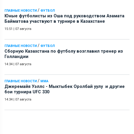
/
ГЛАВНЫЕ НОВОСТИ
ФУТБОЛ
Юные футболисты из Оша под руководством Азамата
Байматова участвуют в турнире в Казахстане
15:51
|
07 августа
/
ГЛАВНЫЕ НОВОСТИ
ФУТБОЛ
Сборную Казахстана по футболу возглавил тренер из
Голландии
14:34
|
07 августа
/
ГЛАВНЫЕ НОВОСТИ
ММА
Джеремайя Уэллс - Мыктыбек Оролбай уулу и другие
бои турнира UFC 330
14:34
|
07 августа