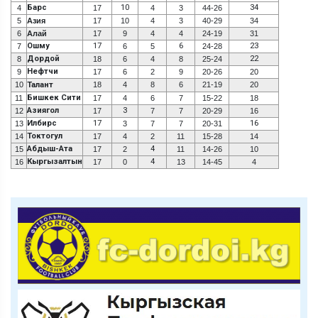
Барс
10
34
4
17
4
3
44-26
5
Азия
17
10
4
3
40-29
34
6
Алай
17
9
4
4
24-19
31
Ошму
17
6
23
7
6
5
24-28
Дордой
22
8
18
6
4
8
25-24
Нефтчи
9
17
6
2
9
20-26
20
10
Талант
18
4
8
6
21-19
20
Бишкек Сити
11
17
4
6
7
15-22
18
Азиягол
3
12
17
7
7
20-29
16
Илбирс
17
16
13
3
7
7
20-31
Токтогул
14
17
4
2
11
15-28
14
Абдыш-Ата
4
15
17
2
11
14-26
10
Кыргызалтын
4
16
17
0
13
14-45
4