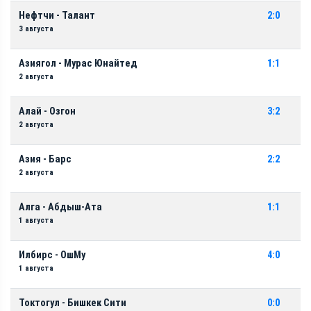
Нефтчи - Талант
2:0
3 августа
Азиягол - Мурас Юнайтед
1:1
2 августа
Алай - Озгон
3:2
2 августа
Азия - Барс
2:2
2 августа
Алга - Абдыш-Ата
1:1
1 августа
Илбирс - ОшМу
4:0
1 августа
Токтогул - Бишкек Сити
0:0