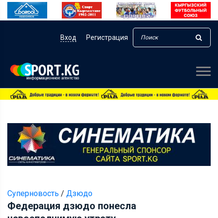
Вход
Регистрация
Суперновость
/
Дзюдо
Федерация дзюдо понесла