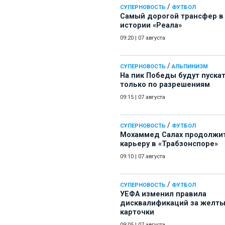
/
СУПЕРНОВОСТЬ
ФУТБОЛ
Самый дорогой трансфер в
истории «Реала»
09:20
|
07 августа
/
СУПЕРНОВОСТЬ
АЛЬПИНИЗМ
На пик Победы будут пуска
только по разрешениям
09:15
|
07 августа
/
СУПЕРНОВОСТЬ
ФУТБОЛ
Мохаммед Салах продолжи
карьеру в «Трабзонспоре»
09:10
|
07 августа
/
СУПЕРНОВОСТЬ
ФУТБОЛ
УЕФА изменил правила
дисквалификаций за желт
карточки
09:05
|
07 августа