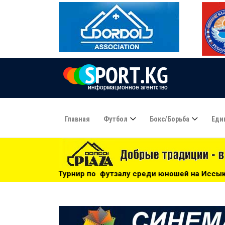
Главная
Футбол
Бокс/борьба
Еди
по футзалу среди юношей на Иссык-Куле: «Бишкек» - чемпи