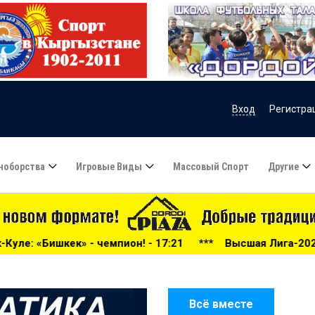
Вход
Регистра
ноборства
Игровые Виды
Массовый Спорт
Другие
он! - 17:21
***
Высшая Лига-2026: беспощадный «Дордо
Всё вместе