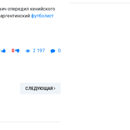
вич опередил кенийского
 аргентинский
футболист
0
0
2 197
0
СЛЕДУЮЩАЯ