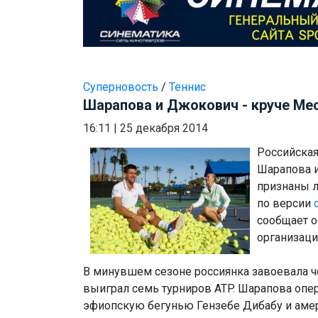
Суперновость
/
Теннис
Шарапова и Джокович - круче Ме
16:11
|
25 декабря 2014
Российская
Шарапова 
признаны 
по версии
сообщает 
организаци
В минувшем сезоне россиянка завоевала ч
выиграл семь турниров ATP. Шарапова опе
эфиопскую бегунью Гензебе Дибабу и аме