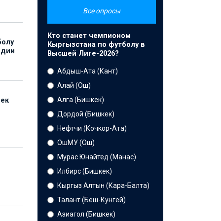
Все опросы
Кто станет чемпионом
болу
Кыргызстана по футболу в
ндии
Высшей Лиге-2026?
Абдыш-Ата (Кант)
Алай (Ош)
Алга (Бишкек)
бек
Дордой (Бишкек)
Нефтчи (Кочкор-Ата)
ОшМУ (Ош)
Мурас Юнайтед (Манас)
Илбирс (Бишкек)
Кыргыз Алтын (Кара-Балта)
Талант (Беш-Кунгей)
Азиагол (Бишкек)