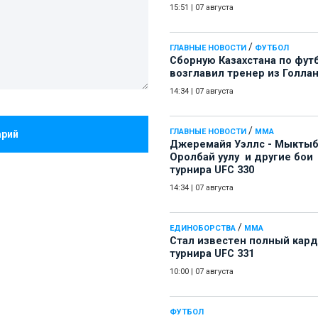
15:51
|
07 августа
/
ГЛАВНЫЕ НОВОСТИ
ФУТБОЛ
Сборную Казахстана по фут
возглавил тренер из Голла
14:34
|
07 августа
/
ГЛАВНЫЕ НОВОСТИ
ММА
арий
Джеремайя Уэллс - Мыкты
Оролбай уулу и другие бои
турнира UFC 330
14:34
|
07 августа
/
ЕДИНОБОРСТВА
ММА
Стал известен полный кард
турнира UFC 331
10:00
|
07 августа
ФУТБОЛ