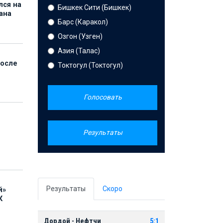
лся на
Бишкек Сити (Бишкек)
ана
Барс (Каракол)
Озгон (Узген)
Азия (Талас)
после
Токтогул (Токтогул)
Голосовать
Результаты
Результаты
Скоро
й»
К
Дордой - Нефтчи
5:1