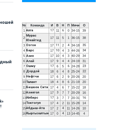
юношей
№
Команда
И
В
Н
П
Мячи
О
Алга
17
6
1
11
0
34-15
39
Мурас
2
17
11
5
1
36-15
38
Юнайтед
Озгон
11
4
35
3
17
2
34-18
Барс
10
34
4
17
4
3
44-26
5
Азия
17
10
4
3
40-29
34
6
Алай
17
9
4
4
24-19
31
адный
Ошму
17
6
23
7
6
5
24-28
Дордой
22
8
18
6
4
8
25-24
Нефтчи
9
17
6
2
9
20-26
20
10
Талант
18
4
8
6
21-19
20
Бишкек Сити
11
17
4
6
7
15-22
18
Азиягол
3
12
17
7
7
20-29
16
Илбирс
17
16
13
3
7
7
20-31
й»
Токтогул
14
17
4
2
11
15-28
14
!
Абдыш-Ата
4
15
17
2
11
14-26
10
Кыргызалтын
4
16
17
0
13
14-45
4