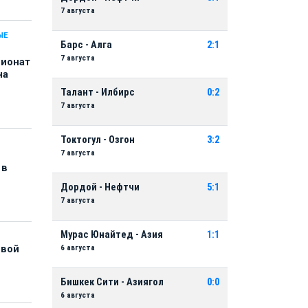
7 августа
ЫЕ
Барс - Алга
2:1
7 августа
пионат
на
Талант - Илбирс
0:2
7 августа
Токтогул - Озгон
3:2
7 августа
 в
Дордой - Нефтчи
5:1
7 августа
Мурас Юнайтед - Азия
1:1
6 августа
рвой
Бишкек Сити - Азиягол
0:0
6 августа