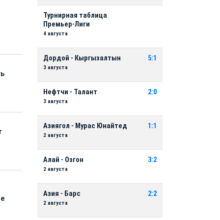
Турнирная таблица
Премьер-Лиги
4 августа
Дордой - Кыргызалтын
5:1
3 августа
ть
Нефтчи - Талант
2:0
3 августа
Азиягол - Мурас Юнайтед
1:1
т
2 августа
Алай - Озгон
3:2
2 августа
Азия - Барс
2:2
ые
2 августа