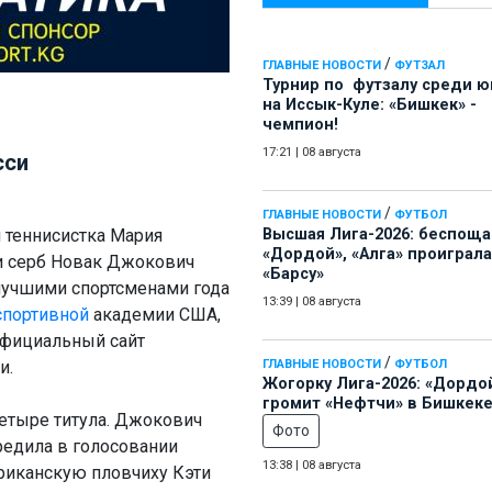
/
ГЛАВНЫЕ НОВОСТИ
ФУТЗАЛ
Турнир по футзалу среди 
на Иссык-Куле: «Бишкек» -
чемпион!
17:21
|
08 августа
сси
/
ГЛАВНЫЕ НОВОСТИ
ФУТБОЛ
 теннисистка Мария
Высшая Лига-2026: беспощ
«Дордой», «Алга» проиграла
и серб Новак Джокович
«Барсу»
лучшими спортсменами года
13:39
|
08 августа
спортивной
академии США,
официальный сайт
/
и.
ГЛАВНЫЕ НОВОСТИ
ФУТБОЛ
Жогорку Лига-2026: «Дордо
громит «Нефтчи» в Бишкеке
етыре титула. Джокович
Фото
редила в голосовании
13:38
|
08 августа
риканскую пловчиху Кэти