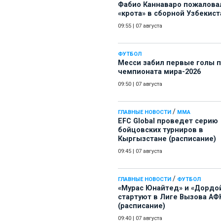
Фабио Каннаваро пожалова
«крота» в сборной Узбекист
09:55
|
07 августа
ФУТБОЛ
Месси забил первые голы 
чемпионата мира-2026
09:50
|
07 августа
/
ГЛАВНЫЕ НОВОСТИ
ММА
EFC Global проведет серию
бойцовских турниров в
Кыргызстане (расписание)
09:45
|
07 августа
/
ГЛАВНЫЕ НОВОСТИ
ФУТБОЛ
«Мурас Юнайтед» и «Дордо
стартуют в Лиге Вызова АФ
(расписание)
09:40
|
07 августа