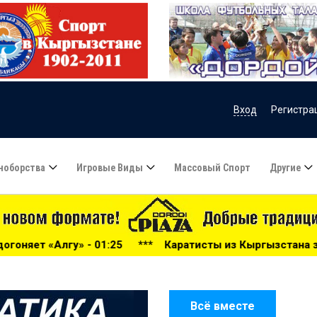
Вход
Регистра
ноборства
Игровые Виды
Массовый Спорт
Другие
5
***
Каратисты из Кыргызстана завоевали 24 медали на
Всё вместе