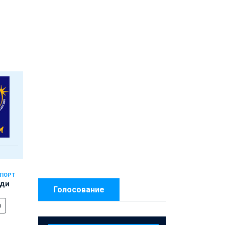
СПОРТ
еди
Голосование
о