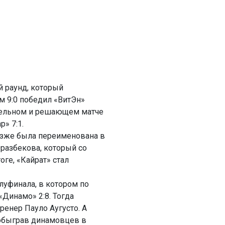
й раунд, который
м 9:0 победил «ВитЭн»
чительном и решающем матче
р» 7:1.
озже была переименована в
Оразбекова, который со
ге, «Кайрат» стал
луфинала, в котором по
Динамо» 2:8. Тогда
енер Пауло Аугусто. А
 обыграв динамовцев в