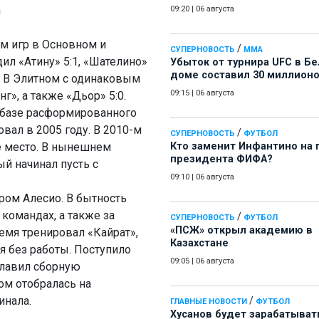
а
09:20
|
06 августа
м игр в Основном и
/
СУПЕРНОВОСТЬ
ММА
ил «Атину» 5:1, «Шателино»
Убыток от турнира UFC в Б
доме составил 30 миллион
. В Элитном с одинаковым
09:15
|
06 августа
г», а также «Дьор» 5:0.
а базе расформированного
вал в 2005 году. В 2010-м
/
СУПЕРНОВОСТЬ
ФУТБОЛ
е место. В нынешнем
Кто заменит Инфантино на 
президента ФИФА?
й начинал пусть с
09:10
|
06 августа
ром Алесио. В бытность
командах, а также за
/
СУПЕРНОВОСТЬ
ФУТБОЛ
«ПСЖ» открыл академию в
ремя тренировал «Кайрат»,
Казахстане
я без работы. Поступило
09:05
|
06 августа
главил сборную
ом отобралась на
инала.
/
ГЛАВНЫЕ НОВОСТИ
ФУТБОЛ
Хусанов будет зарабатыват