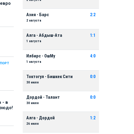
 евро
Азия - Барс
2:2
2 августа
Алга - Абдыш-Ата
1:1
1 августа
Илбирс - ОшМу
4:0
1 августа
СПОРТ
Токтогул - Бишкек Сити
0:0
30 июля
Дордой - Талант
0:0
 - в
30 июля
дзюдо!
Алга - Дордой
1:2
26 июля