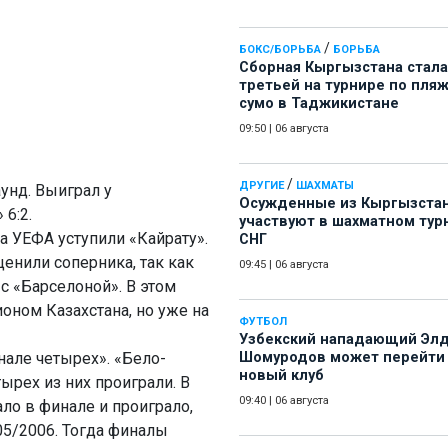
/
БОКС/БОРЬБА
БОРЬБА
Сборная Кыргызстана стала
третьей на турнире по пля
сумо в Таджикистане
09:50
|
06 августа
/
ДРУГИЕ
ШАХМАТЫ
унд. Выиграл у
Осужденные из Кыргызста
 6:2.
участвуют в шахматном тур
 УЕФА уступили «Кайрату».
СНГ
ценили соперника, так как
09:45
|
06 августа
с «Барселоной». В этом
оном Казахстана, но уже на
ФУТБОЛ
Узбекский нападающий Эл
нале четырех». «Бело-
Шомуродов может перейти
новый клуб
тырех из них проиграли. В
09:40
|
06 августа
ло в финале и проиграло,
05/2006. Тогда финалы