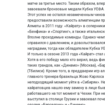
матче за третье место. Таким образом, впе
завоевали бронзовые медали Кубка УЕФА
Этот успех не остался незамеченным чино
предоставили возможность алматинцам пр
Алматы в 2011 году. «Кайрату» в соперник
«Бенфика» и «Спортинг», а также итальянс
Вполне проходимые команды. Однако чемп
справился с давлением, и довольствовалс
наградами, тогда как обладателем Кубка У
И только в сезоне 2013 года «Кайрат» ста
Хотя в его победу мало кто верил, ведь фи
таких грандов, как «Динамо» (Москва), «Ба
(Тбилиси). Кроме того, в преддверии игр 
главного тренера бразильца Жоао Карлоса
неподходящий момент уйти в «Сибиряк». Не
кайратовцев нашло ему замену в лице быв
работавшего на тот момент в Чехии. При н
выступил в столице Грузии и завоевал поч
одолев «Барселону» и «Динамо».