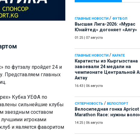
/
ГЛАВНЫЕ НОВОСТИ
ФУТБОЛ
Высшая Лига-2026: «Мурас
Юнайтед» догоняет «Алгу»
01:25
|
07 августа
тартом
/
ГЛАВНЫЕ НОВОСТИ
КАРАТЕ
Каратисты из Кыргызстана
» по футзалу пройдет 24 и
завоевали 24 медали на
чемпионате Центральной А
ку. Представляем главных
Актау
иц.
16:43
|
06 августа
рех» Кубка УЕФА по
/
тавлены сильнейшие клубы
СУПЕРНОВОСТЬ
ВЕЛОСПОРТ
Велосипедная гонка Apricot
ым звездным составом
Marathon Race: нужны воло
т лучшими игроками
14:25
|
06 августа
клуб и является фаворитом