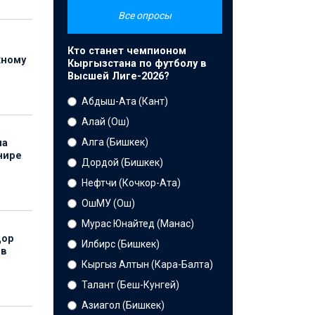
Все опросы
Кто станет чемпионом
жному
Кыргызстана по футболу в
Высшей Лиге-2026?
Абдыш-Ата (Кант)
Алай (Ош)
Алга (Бишкек)
на
нире
Дордой (Бишкек)
Нефтчи (Кочкор-Ата)
ОшМУ (Ош)
Мурас Юнайтед (Манас)
дор
Илбирс (Бишкек)
 в
Кыргыз Алтын (Кара-Балта)
Талант (Беш-Кунгей)
Азиагол (Бишкек)