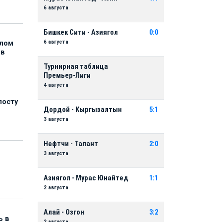
6 августа
Бишкек Сити - Азиягол
0:0
6 августа
елом
ов
Турнирная таблица
Премьер-Лиги
4 августа
посту
Дордой - Кыргызалтын
5:1
3 августа
Нефтчи - Талант
2:0
3 августа
Азиягол - Мурас Юнайтед
1:1
2 августа
Алай - Озгон
3:2
ь в
2 августа