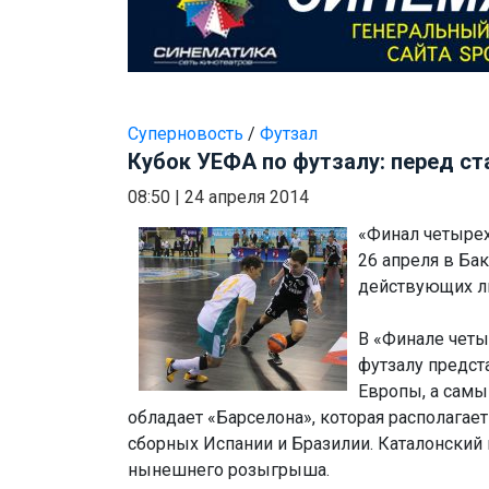
Суперновость
/
Футзал
Кубок УЕФА по футзалу: перед с
08:50
|
24 апреля 2014
«Финал четырех
26 апреля в Ба
действующих л
В «Финале четы
футзалу предс
Европы, а сам
обладает «Барселона», которая располагае
сборных Испании и Бразилии. Каталонский 
нынешнего розыгрыша.