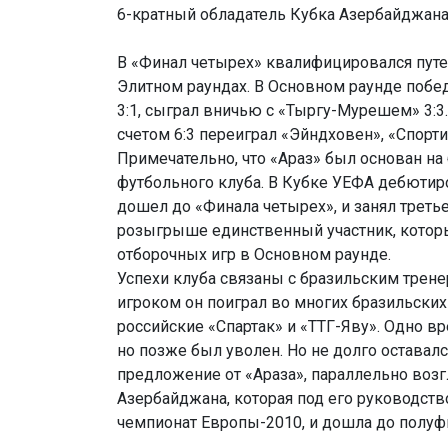
6-кратный обладатель Кубка Азербайджан
В «Финал четырех» квалифицировался путе
Элитном раундах. В Основном раунде побед
3:1, сыграл вничью с «Тыргу-Мурешем» 3:3
счетом 6:3 переиграл «Эйндховен», «Спортин
Примечательно, что «Араз» был основан н
футбольного клуба. В Кубке УЕФА дебютиро
дошел до «Финала четырех», и занял треть
розыгрыше единственный участник, которы
отборочных игр в Основном раунде.
Успехи клуба связаны с бразильским трене
игроком он поиграл во многих бразильских 
российские «Спартак» и «ТТГ-Яву». Одно в
но позже был уволен. Но не долго оставалс
предложение от «Араза», параллельно воз
Азербайджана, которая под его руководств
чемпионат Европы-2010, и дошла до полуф