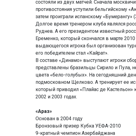
состояли из двух матчей. Сначала москвич
противостояния уступили бельгийскому «Аксь
затем проиграли испанскому «Бумерангу» (3:
Долгое время тренером клуба являлся рос
Руднев. А его президентом известный рос
Еременко, который скончался в марте 2010 
выдающегося игрока был организован турн
его победителем стал «Кайрат».
В составе «Динамо» выступают игроки сбор
представлены бразильцы Сирило и Пула, 
цвета «бело-голубых». На сегодняшний ден
подмосковном Щелково. А тренирует ее ис
который приводил «Плайас де Кастельон» 
2002 и 2003 годах.
«Араз»
Основан в 2004 году
Бронзовый призер Кубка УЕФА-2010
9-кратный чемпион Азербайджана