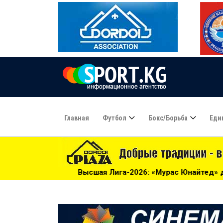
Главная
Футбол
Бокс/борьба
Еди
ысшая Лига-2026: «Мурас Юнайтед» догоняет «Алгу» - 01:2