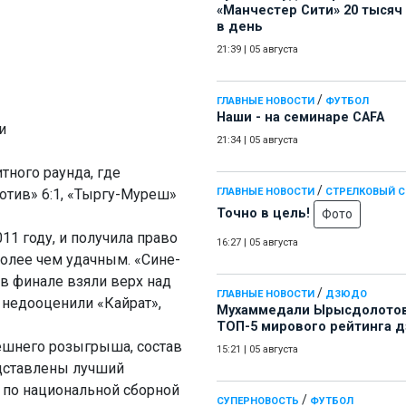
«Манчестер Сити» 20 тысяч
в день
21:39
|
05 августа
/
ГЛАВНЫЕ НОВОСТИ
ФУТБОЛ
Наши - на семинаре СAFA
и
21:34
|
05 августа
тного раунда, где
/
тив» 6:1, «Тыргу-Муреш»
ГЛАВНЫЕ НОВОСТИ
СТРЕЛКОВЫЙ 
Точно в цель!
Фото
1 году, и получила право
16:27
|
05 августа
более чем удачным. «Сине-
 в финале взяли верх над
/
ГЛАВНЫЕ НОВОСТИ
ДЗЮДО
 недооценили «Кайрат»,
Мухаммедали Ырысдолотов
ТОП-5 мирового рейтинга 
ешнего розыгрыша, состав
15:21
|
05 августа
едставлены лучший
 по национальной сборной
/
СУПЕРНОВОСТЬ
ФУТБОЛ