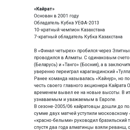
«Кайрат»
Основан в 2001 году
Обладатель Кубка УЕФА-2013
10-кратный чемпион Казахстана
7-кратный обладатель Кубка Казахстана
В «Финал четырех» пробился через Элитны
проводился в Алматы. С одинаковым счето
(Беларусь) и «Танго» (Босния), а в заклю
уверенно переиграл карагандинский «Тулпа
Ранее команда называлась «Кайнур», но п
честь своего главного акционера Кайрата 
временем вывел ее на новые высоты. В ито
узнаваемым и уважаемым в Европе.
В сезоне-2005/06 кайратовцы дошли до по
сумме двух матчей уступили московскому «
«красно-белыми» руководил бразильский тр
спустя два года алматинцы взяли реванш,