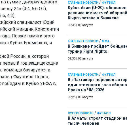
и по сумме двухраундового
/
ГЛАВНЫЕ НОВОСТИ
ФУТБОЛ
Кубок Азии (U-20): обновле
ону 21» (3:4, 6:6 ОТ),
расписание матчей сборно
6, 4:3).
Кыргызстана в Бишкеке
сийский специалист Юрий
09:35
|
06 августа
сийский минщик Константин
года. Позже памяти этого
/
ГЛАВНЫЕ НОВОСТИ
ММА
ир «Кубок Еременко», и
В Бишкеке пройдет бойцов
турнир Fight Nights
ной России, в которой
09:30
|
06 августа
не первый год защищающие
ь команда базируется в
/
ГЛАВНЫЕ НОВОСТИ
ФУТБОЛ
панец Фаустино Перес,
В «Пахтакор» перешел авто
к победам в Кубке УЕФА в
единственного гола сборн
Ирака на ЧМ-2026
09:25
|
06 августа
/
СУПЕРНОВОСТЬ
ФУТБОЛ
В Алматы строят стадион на
тысяч человек