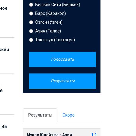
Бишкек Сити (Бишкек)
нное
Барс (Каракол)
й
Озгон (Узген)
Азия (Талас)
Токтогул (Токтогул)
ский
Голосовать
Результаты
р
ой
Результаты
Скоро
 45
Мурас Юнайтед - Азия
1:1