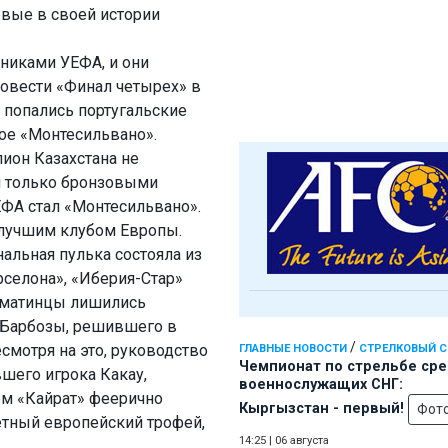
рвые в своей истории
.
вниками УЕФА, и они
овести «Финал четырех» в
и попались португальские
кое «Монтесильвано».
ион Казахстана не
я только бронзовыми
ЕФА стал «Монтесильвано».
л лучшим клубом Европы.
нальная пулька состояла из
рселона», «Иберия-Стар»
алматинцы лишились
 Барбозы, решившего в
/
смотря на это, руководство
ГЛАВНЫЕ НОВОСТИ
СТРЕЛКОВЫЙ 
Чемпионат по стрельбе ср
шего игрока Какау,
военнослужащих СНГ:
ем «Кайрат» феерично
Кыргызстан - первый!
Фот
етный европейский трофей,
14:25
|
06 августа