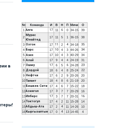
№
Команда
И
В
Н
П
Мячи
О
Алга
17
6
1
11
0
34-15
39
Мурас
2
17
11
5
1
36-15
38
Юнайтед
Озгон
11
4
35
3
17
2
34-18
Барс
10
34
4
17
4
3
44-26
5
Азия
17
10
4
3
40-29
34
6
Алай
17
9
4
4
24-19
31
Ошму
17
6
23
7
6
5
24-28
зии в
Дордой
22
8
18
6
4
8
25-24
Нефтчи
9
17
6
2
9
20-26
20
10
Талант
18
4
8
6
21-19
20
Бишкек Сити
11
17
4
6
7
15-22
18
Азиягол
3
12
17
7
7
20-29
16
Илбирс
17
16
13
3
7
7
20-31
Токтогул
14
17
4
2
11
15-28
14
нтеры!
Абдыш-Ата
4
15
17
2
11
14-26
10
Кыргызалтын
4
16
17
0
13
14-45
4