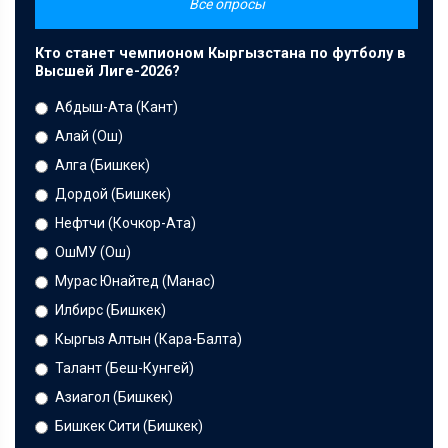
Все опросы
Кто станет чемпионом Кыргызстана по футболу в
Высшей Лиге-2026?
Абдыш-Ата (Кант)
Алай (Ош)
Алга (Бишкек)
Дордой (Бишкек)
Нефтчи (Кочкор-Ата)
ОшМУ (Ош)
Мурас Юнайтед (Манас)
Илбирс (Бишкек)
Кыргыз Алтын (Кара-Балта)
Талант (Беш-Кунгей)
Азиагол (Бишкек)
Бишкек Сити (Бишкек)