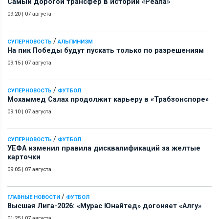
Самый дорогой трансфер в истории «Реала»
09:20
|
07 августа
/
СУПЕРНОВОСТЬ
АЛЬПИНИЗМ
На пик Победы будут пускать только по разрешениям
09:15
|
07 августа
/
СУПЕРНОВОСТЬ
ФУТБОЛ
Мохаммед Салах продолжит карьеру в «Трабзонспоре»
09:10
|
07 августа
/
СУПЕРНОВОСТЬ
ФУТБОЛ
УЕФА изменил правила дисквалификаций за желтые
карточки
09:05
|
07 августа
/
ГЛАВНЫЕ НОВОСТИ
ФУТБОЛ
Высшая Лига-2026: «Мурас Юнайтед» догоняет «Алгу»
01:25
|
07 августа