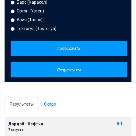
Барс (Каракол)
Озгон (Узген)
Азия (Талас)
Токтогул (Токтогул)
Голосовать
Результаты
Результаты
Скоро
Дордой - Нефтчи
5:1
7 августа