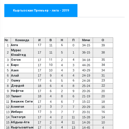
Кыргызская Премьер - лига - 2019
№
Команда
И
В
Н
П
Мячи
О
Алга
17
6
1
11
0
34-15
39
Мурас
2
17
11
5
1
36-15
38
Юнайтед
Озгон
11
4
35
3
17
2
34-18
Барс
10
34
4
17
4
3
44-26
5
Азия
17
10
4
3
40-29
34
6
Алай
17
9
4
4
24-19
31
Ошму
17
6
23
7
6
5
24-28
Дордой
22
8
18
6
4
8
25-24
Нефтчи
9
17
6
2
9
20-26
20
10
Талант
18
4
8
6
21-19
20
Бишкек Сити
11
17
4
6
7
15-22
18
Азиягол
3
12
17
7
7
20-29
16
Илбирс
17
16
13
3
7
7
20-31
Токтогул
14
17
4
2
11
15-28
14
Абдыш-Ата
4
15
17
2
11
14-26
10
Кыргызалтын
4
16
17
0
13
14-45
4